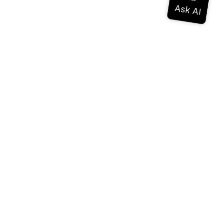
ドキュメンテーション
ドキュメンテーション
Vonage Business Cloud
Vonageコンタクトセンター
テクニカル・リファレンス
ドキュメンテーション
SDKとツール
コミュニティ
コミュニティ・ハブ
チーム
採用情報