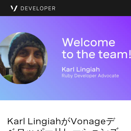
Karl LingiahがVonageデ