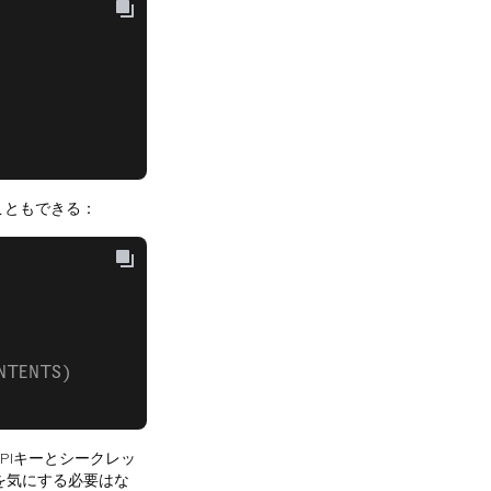
こともできる：
NTENTS)
PIキーとシークレッ
を気にする必要はな