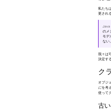
私たち
更され
Jav
のメ
モデ
ない
我々は
決定す
ク
オブジ
に
を考
使って
古い