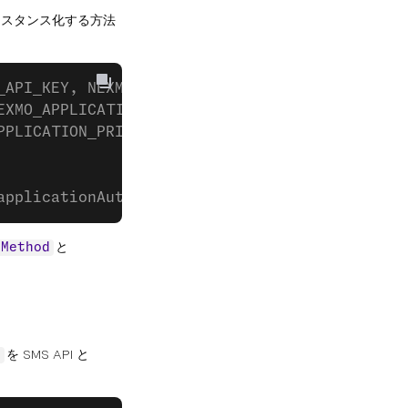
にインスタンス化する方法
_API_KEY, NEXMO_API_SECRET);
EXMO_APPLICATION_ID,
PPLICATION_PRIVATE_KEY_PATH)
applicationAuth);
と
hMethod
を SMS API と
t