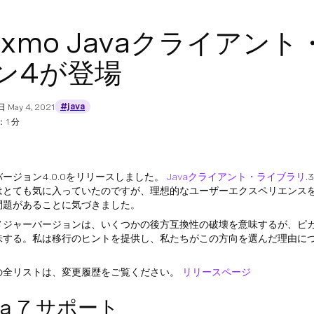
exmo Javaクライア
ン4が登場
#java
日
May 4, 2021
1 分
ージョン4.0.0をリリースしました。
Javaクライアント・ライブラリ
.
はとても気に入っていたのですが、理想的なユーザーエクスペリエンス
問題があることに気づきました。
メジャーバージョンは、いくつかの後方互換性の破壊を意味するが、ピ
味する。私は移行のヒントを提供し、私たちがこの方向を選んだ理由に
の全リストは、変更履歴をご覧ください。
リリースページ
va 7 サポート