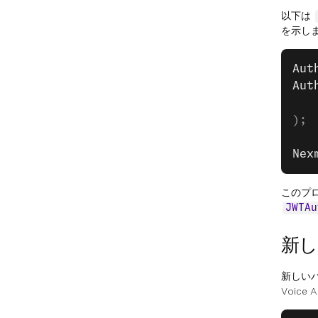
以下は
を示し
Aut
Aut
   
);
Nex
このプ
JWTAu
新し
新しい
Voic