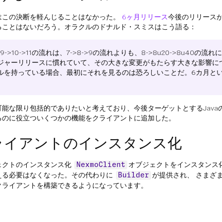
はこの決断を軽んじることはなかった。
6ヶ月リリース
今後のリリース
ることはないだろう。オラクルのドナルド・スミスはこう語る：
a 9->10->11の流れは、7->8->9の流れよりも、8->8u20->8u40の
ジャーリリースに慣れていて、その大きな変更がもたらす大きな影響に
ルを持っている場合、最初にそれを見るのは恐ろしいことだ。6カ月と
。
可能な限り包括的でありたいと考えており、今後ターゲットとするJava
るのに役立ついくつかの機能をクライアントに追加した。
ライアントのインスタンス化
ェクトのインスタンス化
オブジェクトをインスタンス
NexmoClient
える必要はなくなった。その代わりに
が提供され、 さまざ
Builder
クライアントを構築できるようになっています。