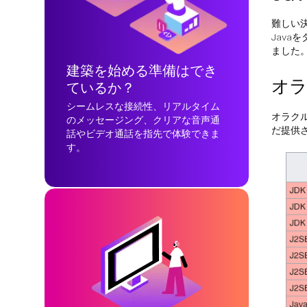
難しい
Java
ました
建築を始める準備はでき
オラ
ているか？
シームレスな接続性、リアルタイム
オラクル
のメッセージング、クリアな音声通
だ提供
話やビデオ通話を指先で体験できま
す。