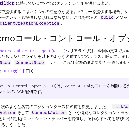
に持っているすべてのクレデンシャルを渡せばよい。
uilder
法で提供するにはいくつかの注意点がある。APIキーを提供する場合、
シークレットも提供しなければならない。これを怠ると
メソッ
build
.
ClientCreationException
exmoコール・コントロール・オブ
Nexmo Call Control Object (NCCO)
シリアライザは、今回の更新で大
私たちはシリアライザを以下のような名前でNCCOクラスと呼んでいま
,
.しかし、これは実際の命名規則と一致しませ
Ncco
ConnectNcco
の
NCCOガイド
曰く
mo Call Control Object (NCCO)は、Voice API Callのフローを
ションのJSON配列です。
、次のような名前のアクションクラスに名前を変更しました。
TalkAc
そして
.という特別なコレクション・ラ
Action
ConnectAction
という特別なコレクション・ラッパーを提供し、それらすべてを結びつけ
するようにした。