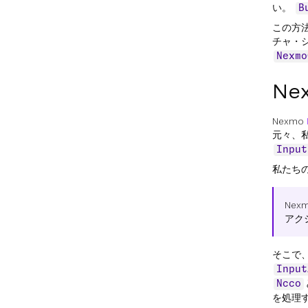
い。
B
この方
チャ・
Nexmo
N
Nexmo
元々、
Input
私たち
Nex
アク
そこで
Input
Ncco
を処理