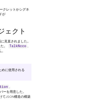
シークレットかシグネ
ドが
ジェクト
幅に見直されました。
した。
,
TalkNcco
ん。
制御するために使用される
,
tion
ッパーを用意した。
てJSON構造の構築