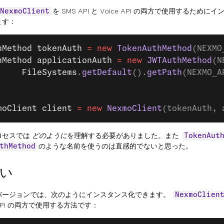
を SMS API と Voice API の両方で使用するため
NexmoClient
ます：
hMethod
 tokenAuth
 =
 new
 TokenAuthMethod
(NEXMO
hMethod
 applicationAuth
 =
 new
 JWTAuthMethod
(N
     FileSystems
.
getDefault
().
getPath
(NEXMO_A
moClient
 client
 =
 new
 NexmoClient
(tokenAuth, 
ロセスでは
どのように
を理解する必要がありました。また
TokenAut
のような名前を使うのは直感的でないと思った。
thMethod
い
バージョンでは、次のようにインスタンス化できます。
NexmoClien
e API の両方で使用する方法です：