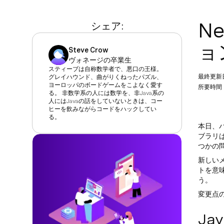
N
シェア:
ョ
Steve Crow
ヴォネージの卒業生
スティーブは自称数学者で、悪口の王様。
最終更新
グレイハウンド、曲がりくねったパズル、
ヨーロッパのボードゲームをこよなく愛す
所要時間：
る。 非数学系の人には数学を、非Java系の
人にはJavaの話をしていないときは、コー
ヒーを飲みながらコードをハックしてい
る。
本日、バ
ブラリ
つかの
新しい
トを意
う。
変更点
Ja