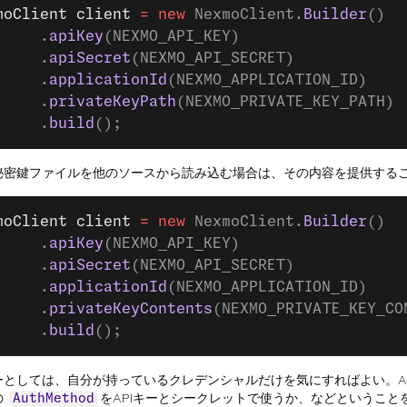
moClient
 client
 =
 new
 NexmoClient.
Builder
()
     .
apiKey
(NEXMO_API_KEY)
     .
apiSecret
(NEXMO_API_SECRET)
     .
applicationId
(NEXMO_APPLICATION_ID)
     .
privateKeyPath
(NEXMO_PRIVATE_KEY_PATH)
     .
build
();
秘密鍵ファイルを他のソースから読み込む場合は、その内容を提供する
moClient
 client
 =
 new
 NexmoClient.
Builder
()
     .
apiKey
(NEXMO_API_KEY)
     .
apiSecret
(NEXMO_API_SECRET)
     .
applicationId
(NEXMO_APPLICATION_ID)
     .
privateKeyContents
(NEXMO_PRIVATE_KEY_CO
     .
build
();
ーとしては、自分が持っているクレデンシャルだけを気にすればよい。A
の
をAPIキーとシークレットで使うか、などということ
AuthMethod