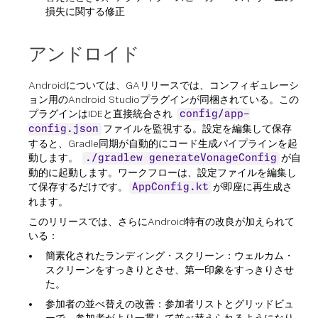
損失に関する修正
アンドロイド
Androidについては、GAリリースでは、コンフィギュレーシ
ョン用のAndroid Studioプラグインが同梱されている。この
プラグインはIDEと直接統合され
config/app-
ファイルを監視する。設定を編集して保存
config.json
すると、Gradle同期が自動的にコード生成パイプラインを起
動します。
が自
./gradlew generateVonageConfig
動的に起動します。ワークフローは、設定ファイルを編集し
て保存するだけです。
が即座に再生成さ
AppConfig.kt
れます。
このリリースでは、さらにAndroid特有の改良が加えられて
いる：
簡素化されたランディング・スクリーン：ウェルカム・
スクリーンをすっきりとさせ、第一印象をすっきりさせ
た。
参加者の並べ替えの改善：参加者リストとグリッドビュ