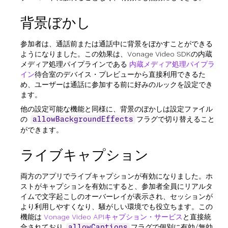
背景ぼかし
参加者は、通話前または通話中に背景をぼかすことができる
ようになりました。この効果は、Vonage Video SDKの内蔵
メディア処理パイプラインである
内蔵メディア処理パイプラ
イン
待合室のデバイス・プレビューから直接利用できるた
め、ユーザーは通話に参加する前に好みのルックを設定でき
ます。
他の設定可能な機能と同様に、背景のぼかしは設定ファイル
の
フラグで切り替えること
allowBackgroundEffects
ができます。
ライブキャプション
両方のアプリでライブキャプションが有効になりました。ホ
ストがキャプションを有効にすると、参加者全員にリアルタ
イムで文字起こしのオーバーレイが表示され、セッションが
より利用しやすくなり、騒がしい環境でも役立ちます。この
機能は
Vonage Video APIキャプション・サービス
と直接統
合されており
フラグで個別に有効/無効
allowCaptions