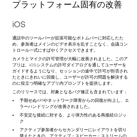
プラットフォーム固有の改善
iOS
通話中のツールバーが拡張可能なボトムバーに対応したた
め、参加者はメインのビデオ表示を乱すことなく、会議コン
トロール一式にすばやくアクセスできます。
カメラとマイクの許可管理が大幅に改善されました。このア
プリは、iOSシステムの許可ダイアログを通してユーザーを
ガイドするようになり、セッションの途中で許可が拒否され
たときにきれいに回復し、ユーザーが許可の問題を解決する
のに役立つ明確なアプリ内プロンプトを提供します。
このリリースでは、対象となるバグ修正も含まれています：
予期せぬAPIやネットワーク障害からの回復が向上し、エ
ラーハンドリングが改善されました。
不安定な接続に対する、より弾力性のある再接続ロジッ
ク
アクティブ参加者からセカンダリーにレイアウトを切り
替えたときの、アクティブ・スピーカー・ストリームの