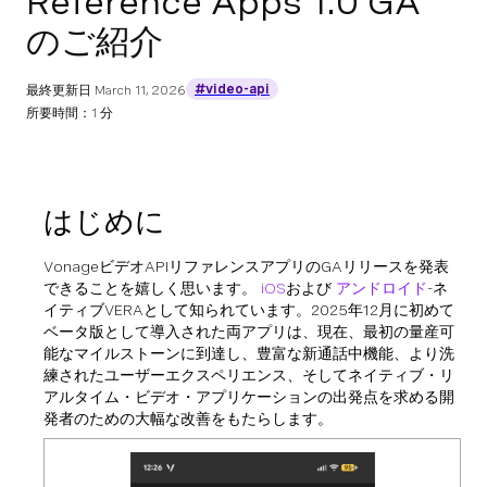
Reference Apps 1.0 GA
のご紹介
#video-api
最終更新日
March 11, 2026
所要時間：1 分
はじめに
VonageビデオAPIリファレンスアプリのGAリリースを発表
できることを嬉しく思います。
iOS
および
アンドロイド
-ネ
イティブVERAとして知られています。2025年12月に初めて
ベータ版として導入された両アプリは、現在、最初の量産可
能なマイルストーンに到達し、豊富な新通話中機能、より洗
練されたユーザーエクスペリエンス、そしてネイティブ・リ
アルタイム・ビデオ・アプリケーションの出発点を求める開
発者のための大幅な改善をもたらします。