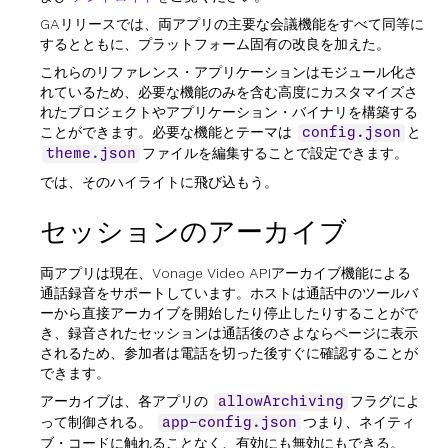
GAリリースでは、両アプリの主要な会議機能をすべて同等に
するとともに、プラットフォーム固有の改良を加えた。
これらのリファレンス・アプリケーションはモジュール化さ
れているため、必要な機能のみを含む高度にカスタマイズさ
れたプロジェクトやアプリケーション・バイナリを構築する
ことができます。必要な機能とテーマは
と
config.json
ファイルを編集することで設定できます。
theme.json
では、そのハイライトに飛び込もう。
セッションのアーカイブ
両アプリは現在、Vonage Video APIアーカイブ機能による
通話録音をサポートしています。ホストは通話中のツールバ
ーから直接アーカイブを開始したり停止したりすることがで
き、録音されたセッションは通話後のさよならページに表示
されるため、参加者は電話を切った後すぐに確認することが
できます。
アーカイブは、各アプリの
フラグによ
allowArchiving
って制御される。
つまり、ネイティ
app-config.json
ブ・コードに触れることなく、有効にも無効にもできる。