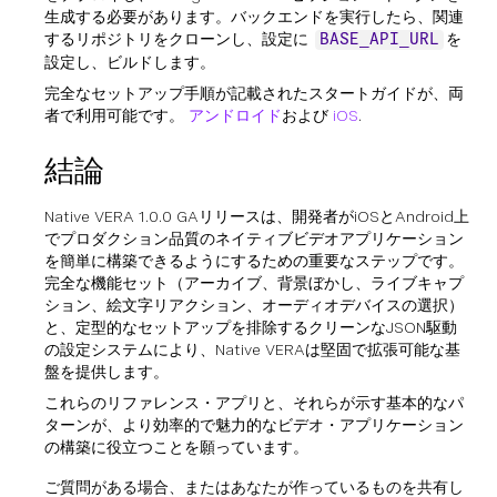
生成する必要があります。バックエンドを実行したら、関連
するリポジトリをクローンし、設定に
を
BASE_API_URL
設定し、ビルドします。
完全なセットアップ手順が記載されたスタートガイドが、両
者で利用可能です。
アンドロイド
および
iOS
.
結論
Native VERA 1.0.0 GAリリースは、開発者がiOSとAndroid上
でプロダクション品質のネイティブビデオアプリケーション
を簡単に構築できるようにするための重要なステップです。
完全な機能セット（アーカイブ、背景ぼかし、ライブキャプ
ション、絵文字リアクション、オーディオデバイスの選択）
と、定型的なセットアップを排除するクリーンなJSON駆動
の設定システムにより、Native VERAは堅固で拡張可能な基
盤を提供します。
これらのリファレンス・アプリと、それらが示す基本的なパ
ターンが、より効率的で魅力的なビデオ・アプリケーション
の構築に役立つことを願っています。
ご質問がある場合、またはあなたが作っているものを共有し