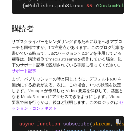
  {mPublisher.pubStream 
&&
 <
CustomPubli
購読者
サブスクライバーをレンダリングするために取るべきアプロ
ーチも同様ですが、1つ注意点があります。このブログ記事を
書いている時点で、JSのバージョン> 2.24.7を使用している
顧客は、購読者側でmediaStreamsを操作している場合、以
下のサポート記事で説明されている手順に従ってください。
サポート記事
.
まず、パブリッシャーの時と同じように、デフォルトのUIを
無効にする必要がある。次に、この場合、1 つの状態を設定
します。Vonage が作成した Video 要素を保存して、基盤と
なる MediaStream にアクセスできるようにします。Video
要素で何を行うかは、後ほど説明します。このロジックは
セ
ッション・コンテキスト
 async
 function
 subscribe
(
stream
, 
sessi