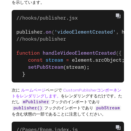
を示しています。
//hooks/publisher.jsx
publisher
.
on
(
'videoElementCreated'
, 
han
//hooks/publisher 
function
 handleVideoElementCreated
({ 
el
    const
 stream
 =
 element.srcObject;
    setPubStream
(stream);
  }
次に
ルームページ
ページで
CustomPublisherコンポーネン
トをレンダリングします。
をレンダリングするだけです。た
だし
フックのインポートであり
mPublisher
フックのインポートであり
publisher()
pubStream
を含む状態の一部であることに注意してください。
//Pages/Room.index.js