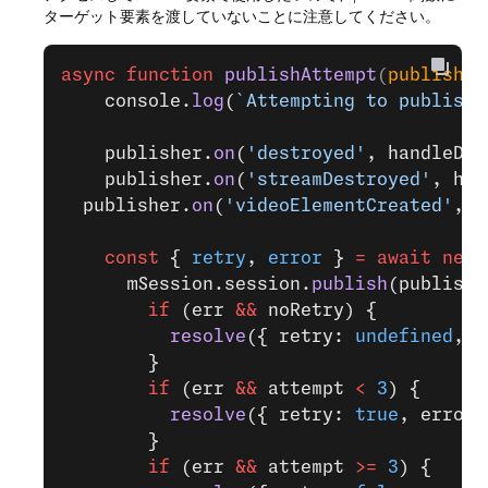
ターゲット要素を渡していないことに注意してください。
async
 function
 publishAttempt
(
publisher
    console.
log
(
`Attempting to publish 
    publisher.
on
(
'destroyed'
, handleDes
    publisher.
on
(
'streamDestroyed'
, han
  publisher.
on
(
'videoElementCreated'
, h
    const
 { 
retry
, 
error
 } 
=
 await
 new
 
      mSession.session.
publish
(publishe
        if
 (err 
&&
 noRetry) {
          resolve
({ retry: 
undefined
, e
        }
        if
 (err 
&&
 attempt 
<
 3
) {
          resolve
({ retry: 
true
, error:
        }
        if
 (err 
&&
 attempt 
>=
 3
) {