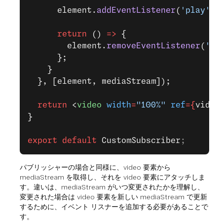
      element.
addEventListener
(
'play'
, 
      return
 () 
=>
 {
        element.
removeEventListener
(
'pl
      };
    }
  }, [element, mediaStream]);
  return
 <
video
 width
=
"100%"
 ref
={
video
}
export
 default
 CustomSubscriber
;
パブリッシャーの場合と同様に、video 要素から
mediaStream を取得し、それを video 要素にアタッチしま
す。違いは、mediaStream がいつ変更されたかを理解し、
変更された場合は video 要素を新しい mediaStream で更新
するために、イベント リスナーを追加する必要があることで
す。