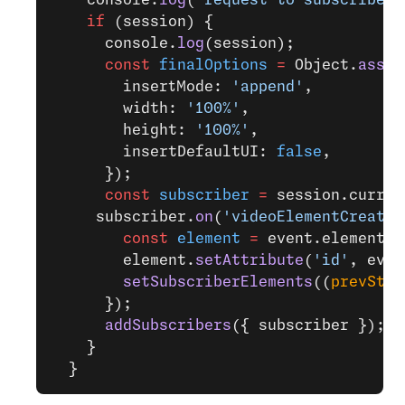
    console.
log
(
'request to subscribe'
)
    if
 (session) {
      console.
log
(session);
      const
 finalOptions
 =
 Object.
assig
        insertMode: 
'append'
,
        width: 
'100%'
,
        height: 
'100%'
,
        insertDefaultUI: 
false
,
      });
      const
 subscriber
 =
 session.curren
     subscriber.
on
(
'videoElementCreated
        const
 element
 =
 event.element;
        element.
setAttribute
(
'id'
, even
        setSubscriberElements
((
prevStre
      });
      addSubscribers
({ subscriber });
    }
  }