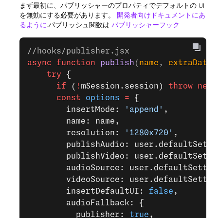
まず最初に、パブリッシャーのプロパティでデフォルトの UI
を無効にする必要があります。
開発者向けドキュメントにあ
るように
.パブリッシュ関数は
パブリッシャーフック
//hooks/publisher.jsx 
async
 function
 publish
(
name
, 
extraData
)
    try
 {
      if
 (
!
mSession.session) 
throw
 new
 
      const
 options
 =
 {
        insertMode: 
'append'
,
        name: name,
        resolution: 
'1280x720'
,
        publishAudio: user.defaultSetti
        publishVideo: user.defaultSetti
        audioSource: user.defaultSettin
        videoSource: user.defaultSettin
        insertDefaultUI: 
false
,
        audioFallback: {
          publisher: 
true
,