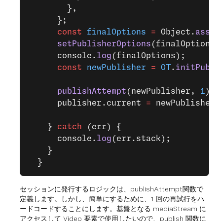
        },
      };
      const
 finalOptions
 =
 Object.
assig
      setPublisherOptions
(finalOptions)
      console.
log
(finalOptions);
      const
 newPublisher
 =
 OT
.
initPubli
      publishAttempt
(newPublisher, 
1
);
      publisher.current 
=
 newPublisher;
    } 
catch
 (err) {
      console.
log
(err.stack);
    }
  }
セッションに発行するロジックは、publishAttempt関数で
定義します。しかし、簡単にするために、1 回の再試行をハ
ードコードすることにします。基盤となる mediaStream に
アクセスして Video 要素で使用したいので、publish 関数に