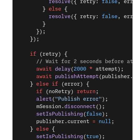
          resolve
({ retry: 
false
, error
        } 
else
 {
          resolve
({ retry: 
false
, error
        }
      });
    });
    if
 (retry) {
      // Wait for 2 seconds before atte
      await
 delay
(
2000
 *
 attempt);
      await
 publishAttempt
(publisher.cu
    } 
else
 if
 (error) {
      if
 (noRetry) 
return
;
      alert
(
"Publish error"
);
      mSession.
disconnect
();
      setIsPublishing
(
false
);
      publisher.current 
=
 null
;
    } 
else
 {
      setIsPublishing
(
true
);