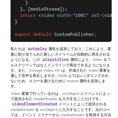
    }
  }, [mediaStream]);
  return
 <
video
 width
=
"100%"
 ref
={
video
}
export
 default
 CustomPublisher
;
私たちは
属性を追加しており、これにより、要
autoplay
素に割り当てられた新しいストリームが自動的に再生される
ようになる。この
属性により、Video をフ
playsinline
ルスクリーンではなくインラインで再生できるようになりま
す。また、Vonage Video API は、作成された Video 要素を
通して音声を再生しますが、DOM 上ではレンダリングされ
ないため、エコーを避けるために muted 属性を追加しま
す。
Video 要素で行っているのは、srcObject にイベントによっ
て提供された mediaStream を入力することだけです。
イベントによって提供される
videoElementCreated
mediaStream を srcObject に入力することです。次のコー
ドは、イベント リスナーから mediaStream を取得する方法