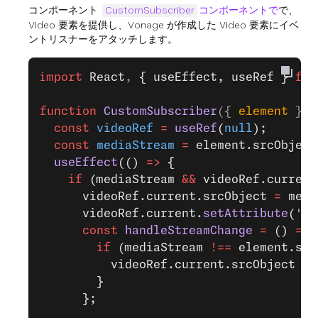
コンポーネント
CustomSubscriber
コンポーネントで
で、
Video 要素を提供し、Vonage が作成した Video 要素にイベ
ントリスナーをアタッチします。
import
 React
, 
{ useEffect, useRef }
 fro
function
 CustomSubscriber
({ 
element
 }) 
  const
 videoRef
 =
 useRef
(
null
);
  const
 mediaStream
 =
 element.srcObject
  useEffect
(() 
=>
 {
    if
 (mediaStream 
&&
 videoRef.current
      videoRef.current.srcObject 
=
 medi
      videoRef.current.
setAttribute
(
'id
      const
 handleStreamChange
 =
 () 
=>
 
        if
 (mediaStream 
!==
 element.src
          videoRef.current.srcObject 
=
 
        }
      };