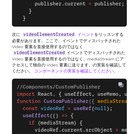
      publisher.current 
=
 publisher;
    }
  }
次に
イベント
をリッスンする
videoElementCreated
必要があります。ここで、イベントでディスパッチされた
Video 要素を直接使用するのではなく
イベントでディスパッチされた
videoElementCreated
Video 要素を直接使用するのではなく、mediaStream にア
クセスして独自の Video 要素に送ります。の実装を確認して
ください。
コンポーネントの実装を確認してください。
.
//Components/CustomPublisher
import
 React
, 
{ useEffect, useMemo, use
function
 CustomPublisher
({ 
mediaStream
 
  const
 videoRef
 =
 useRef
(
null
);
  useEffect
(() 
=>
 {
    if
 (mediaStream) {
      videoRef.current.srcObject 
=
 medi