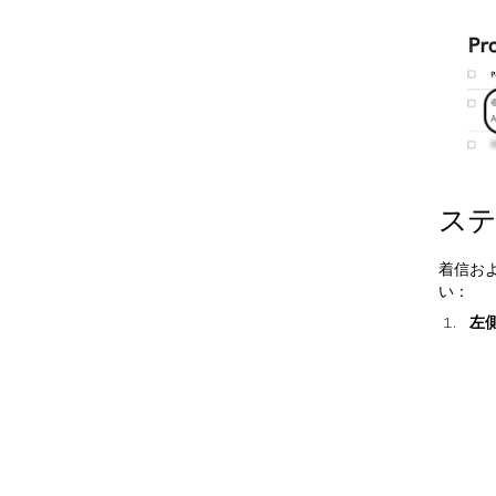
ステ
着信お
い：
左