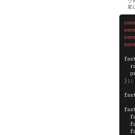
ウ
定
con
con
con
con
fas
  r
  p
});
fas
fas
  f
  f
  f