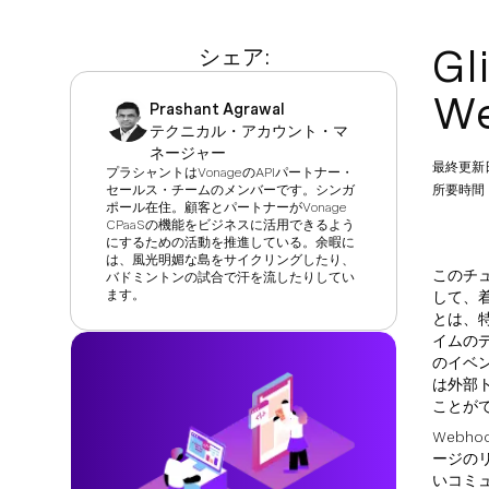
G
シェア:
W
Prashant Agrawal
テクニカル・アカウント・マ
ネージャー
最終更新
プラシャントはVonageのAPIパートナー・
セールス・チームのメンバーです。シンガ
所要時間：
ポール在住。顧客とパートナーがVonage
CPaaSの機能をビジネスに活用できるよう
にするための活動を推進している。余暇に
は、風光明媚な島をサイクリングしたり、
このチュ
バドミントンの試合で汗を流したりしてい
ます。
して、着
とは、
イムの
のイベ
は外部
ことが
Webh
ージの
いコミ