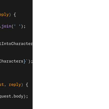
eply
) 
{
.
join
(
' '
);
tIntoCharacters
}`
,
Characters
}`
);
st
, 
reply
) 
{
quest.body);