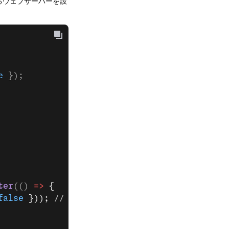
るウェブサーバーを設
e
 });
ter
(() 
=>
 {
false
 })); 
// for Postman x-www-form-urlencod