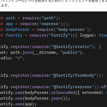
トバウンドコールとSMSを処理するためのウェブリクエストを処理でき
します。
st
 path
 =
 require
(
"path"
);
st
 app
 =
 require
(
'express'
)();
st
 bodyParser
 =
 require
(
'body-parser'
);
st
 fastify
 =
 require
(
"fastify"
)({ 
logger: 
tru
tify
.
register
(
require
(
"@fastify/static"
), {
oot: path.
join
(__dirname, 
"public"
)
,
refix: 
"/"
,
tify
.
register
(
require
(
"@fastify/formbody"
));
tify
.
register
(
require
(
'@fastify/express'
)).
af
astify.
use
(bodyParser.
urlencoded
({ extended: 
astify.
use
(bodyParser.
json
());
astify.
use
(app);