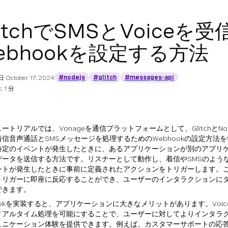
litchでSMSとVoice
ebhookを設定する方法
#nodejs
#glitch
#messages-api
日
October 17, 2024
1 分
ートリアルでは、Vonageを通信プラットフォームとして、GlitchとNo
信音声通話とSMSメッセージを処理するためのWebhookの設定方法を学
特定のイベントが発生したときに、あるアプリケーションが別のアプリ
データを送信する方法です。リスナーとして動作し、着信やSMSのよう
ントが発生したときに事前に定義されたアクションをトリガーします。
トリガーに即座に反応することができ、ユーザーのインタラクションに
できます。
ookを実装すると、アプリケーションに大きなメリットがあります。Voic
リアルタイム処理を可能にすることで、ユーザーに対してよりインタラ
ュニケーション体験を提供できます。例えば、カスタマーサポートの応