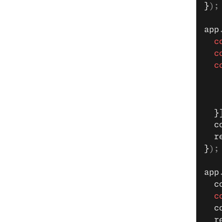
}
);
app
  c
  c
  c
   
   
   
  }
  c
  r
}
);
app
  c
  c
  c
  r