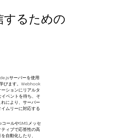
を受信するための
de.jsサーバーを使用
びます。Webhook
ケーションにリアルタ
なイベントを待ち、そ
これにより、サーバー
タイムリーに対応する
eコールやSMSメッセ
クティブで応答性の高
答を自動化したり、