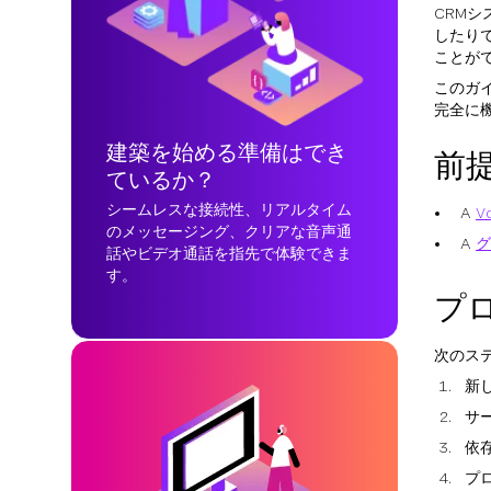
CRM
したり
ことが
このガ
完全に
建築を始める準備はでき
前
ているか？
シームレスな接続性、リアルタイム
A
V
のメッセージング、クリアな音声通
A
グ
話やビデオ通話を指先で体験できま
す。
プ
次のス
新
サ
依
プ