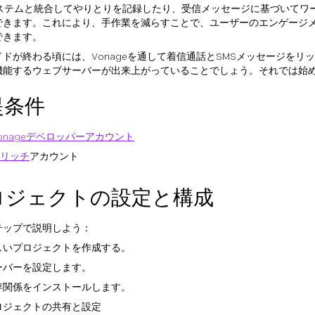
システムと統合してやりとりを記録したり、受信メッセージに基づいてワ
できます。これにより、手作業を減らすことで、ユーザーのエンゲージ
できます。
イドが終わる頃には、Vonageを通して着信通話とSMSメッセージをリ
機能するウェブサーバーが出来上がっていることでしょう。それでは始
提条件
onageデベロッパーアカウント
リッチ
アカウント
ロジェクトの設定と構成
テップで説明しよう：
しいプロジェクトを作成する。
ーバーを設定します。
存関係をインストールします。
ロジェクトの共有と設定