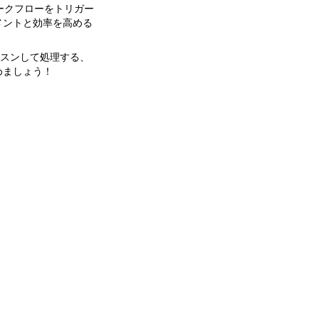
ークフローをトリガー
メントと効率を高める
ッスンして処理する、
めましょう！