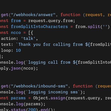
.
get
(
"/webhooks/answer"
, 
function
 (
request
, 
r
onst
 from
 =
 request.query.from;
onst
 fromSplitIntoCharacters
 =
 from.
split
(
''
)
onst
 ncco
 =
 [{
 action: 
'talk'
,
 text: 
`Thank you for calling from ${
fromSpli
 loop: 
10
];
onsole.
log
(
`logging call from ${
fromSplitInto
eply.
json
(ncco);
.
get
(
"/webhooks/inbound-sms"
, 
function
 (
reque
onsole.
log
(
`logging incoming sms`
);
onst
 params
 =
 Object.
assign
(request.query, re
onsole.
log
(params);
eply.
status
(
200
).
end
();