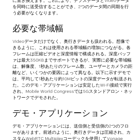
に置き換えます。これにより、デプスデータとVideoデータ
を同時に送受信することができ、2つのデータ間の同期を行
う必要がなくなります。
必要な帯域幅
Videoデータだけでなく、奥行きデータも扱われる。想像で
きるように、これは使用される帯域幅の増加につながる。各
フレームは圧縮ビデオと深度情報で構成される。深度バッフ
ァは最大350KBまでサポートできるが、実際に必要な帯域幅
は、解像度、1秒あたりのフレーム数、ユーザーとカメラの距
離など、いくつかの要因によって異なる。以下に示すデモで
は、平均して1秒あたり約10Mビットの深度データが転送され
た。このデモ・アプリケーションは安定したWi-Fi接続で実行
され、Mobile World Congressでは5Gスタンドアロン・ネッ
トワークでデモされた。
デモ・アプリケーション
デモ・アプリケーションには、送信側と受信側の2つのフロ
ーがあります。前述のように、奥行きデータは圧縮され、カ
スタムWebRTC Multiplexコーデックを使用してVonage