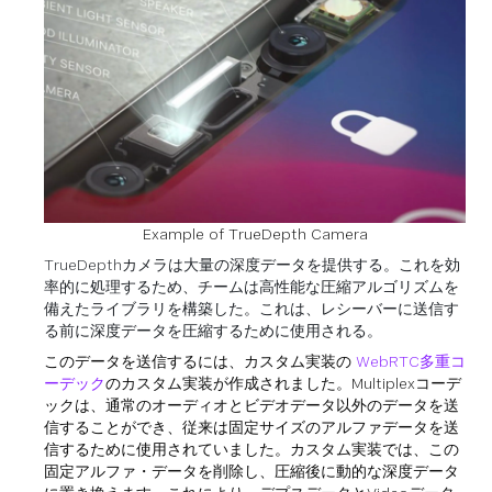
Example of TrueDepth Camera
TrueDepthカメラは大量の深度データを提供する。これを効
率的に処理するため、チームは高性能な圧縮アルゴリズムを
備えたライブラリを構築した。これは、レシーバーに送信す
る前に深度データを圧縮するために使用される。
このデータを送信するには、カスタム実装の
WebRTC多重コ
ーデック
のカスタム実装が作成されました。Multiplexコーデ
ックは、通常のオーディオとビデオデータ以外のデータを送
信することができ、従来は固定サイズのアルファデータを送
信するために使用されていました。カスタム実装では、この
固定アルファ・データを削除し、圧縮後に動的な深度データ