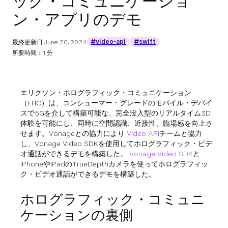
ック・コミュニケーショ
ン・アプリのデモ
#video-api
#swift
最終更新日
June 20, 2024
所要時間：1 分
エリクソン・ホログラフィック・コミュニケーション
（EHC）は、コンシューマー・グレードのモバイル・デバイ
スで5Gを介して構築可能な、完全没入型のリアルタイム3D
体験を可能にし、同時に空間認識、近接性、臨場感を向上さ
せます。Vonageとの協力により
Video API
チームと協力
し、Vonage Video SDKを使用してホログラフィック・ビデ
オ通話ができるデモを構築した。
Vonage Video SDK
と
iPhoneやiPadのTrueDepthカメラを使ってホログラフィッ
ク・ビデオ通話ができるデモを構築した。
ホログラフィック・コミュニ
ケーションの裏側