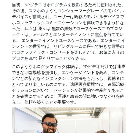
当初、ARグラスはホログラムを投影するために使用された。
その後、スマホのようなコンシューマーグレードのモバイル
デバイスが搭載され、ユーザーは既存のモバイルデバイスで
ホログラフィックコミュニケーションを体験できるようにな
った。我々は
我々は
無数の
無数のユースケース
このプロジ
ェクトは、e-ヘルスとエンターテイメントに焦点を当ててい
る。
エンターテイメント
ユースケースである。エンターテイ
ンメントの世界では、リビングルームに座って好きな歌手の
ホログラフィック・コンサートを楽しんだり、お気に入りの
ブログを3Dで見たりすることができる。
このようなホログラフィック体験は、2Dビデオだけでは達成
できない臨場感を提供し、エンゲージメントを高め、コンテ
ンツとの新たなインタラクション方法をもたらし、視聴者に
とってより楽しいものにする。遠隔医療環境では、遠隔治療
セッションにおいて、セッションが効果的で生産的であるこ
とを確実にするために、医師と患者の間に強いつながりを確
立し、信頼を築くことが重要です。