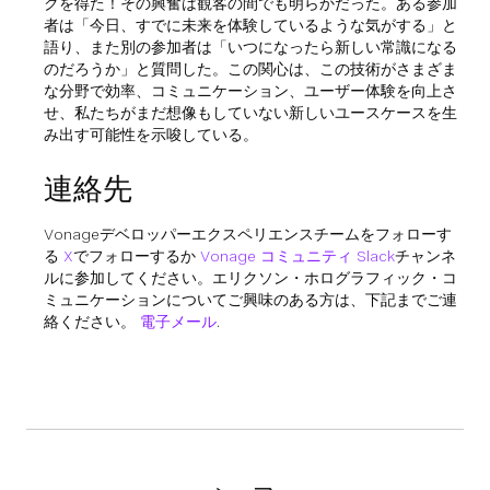
クを得た！その興奮は観客の間でも明らかだった。ある参加
者は「今日、すでに未来を体験しているような気がする」と
語り、また別の参加者は「いつになったら新しい常識になる
のだろうか」と質問した。この関心は、この技術がさまざま
な分野で効率、コミュニケーション、ユーザー体験を向上さ
せ、私たちがまだ想像もしていない新しいユースケースを生
み出す可能性を示唆している。
連絡先
Vonageデベロッパーエクスペリエンスチームをフォローす
る
X
でフォローするか
Vonage コミュニティ Slack
チャンネ
ルに参加してください。エリクソン・ホログラフィック・コ
ミュニケーションについてご興味のある方は、下記までご連
絡ください。
電子メール
.