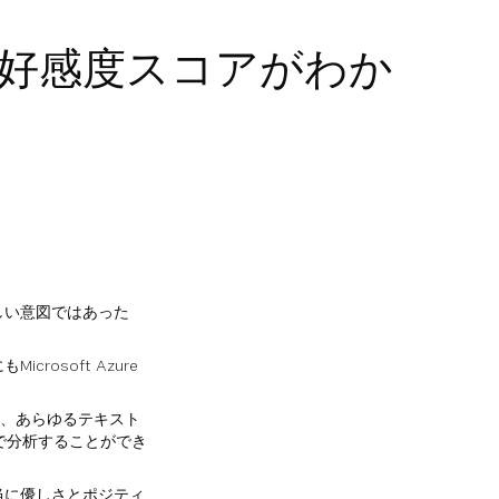
erの好感度スコアがわか
。
しい意図ではあった
osoft Azure
り、あらゆるテキスト
で分析することができ
当に優しさとポジティ