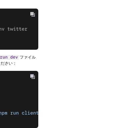
nv twitter
ファイル
run dev
ください：
npm run client
\"
"