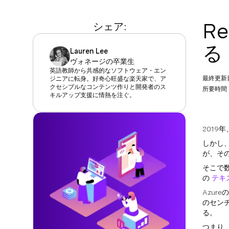
R
シェア:
る
Lauren Lee
ヴォネージの卒業生
英語教師から共感的なソフトウェア・エン
最終更新
ジニアに転身。好奇心旺盛な楽天家で、ア
クセシブルなコンテンツ作りと開発者のス
所要時間：
キルアップ支援に情熱を注ぐ。
201
しかし
が、そ
そこで数
の
テキ
Azu
のセン
る。
つまり