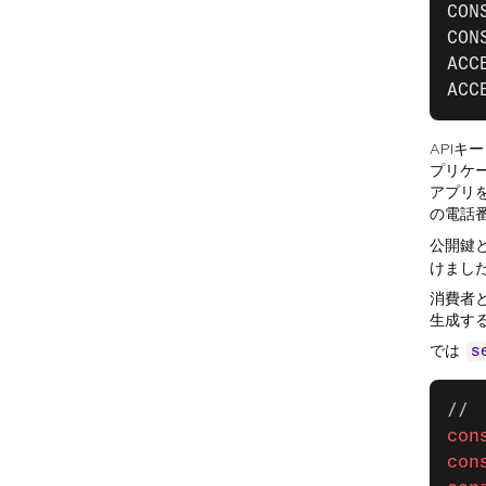
CON
CON
ACC
ACC
APIキ
プリケ
アプリ
の電話
公開鍵
けまし
消費者
生成す
では
s
// 
con
con