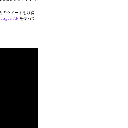
近のツイートを取得
sages API
を使って