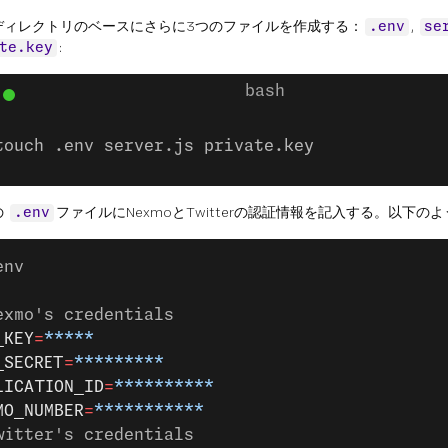
ディレクトリのベースにさらに3つのファイルを作成する：
,
.env
se
:
te.key
touch .env server.js private.key
の
ファイルにNexmoとTwitterの認証情報を記入する。以下の
.env
env
exmo's credentials
_KEY
=
*****
_SECRET
=
*********
LICATION_ID
=
**********
MO_NUMBER
=
***********
witter's credentials