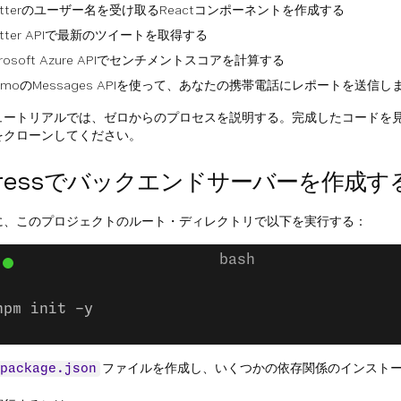
itterのユーザー名を受け取るReactコンポーネントを作成する
itter APIで最新のツイートを取得する
crosoft Azure APIでセンチメントスコアを計算する
xmoのMessages APIを使って、あなたの携帯電話にレポートを送信し
ュートリアルでは、ゼロからのプロセスを説明する。完成したコードを
をクローンしてください。
pressでバックエンドサーバーを作成す
に、このプロジェクトのルート・ディレクトリで以下を実行する：
npm init -y
ファイルを作成し、いくつかの依存関係のインスト
package.json
。