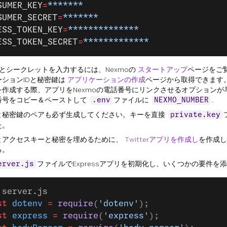
SUMER_KEY
=
*******
SUMER_SECRET
=
*******
ESS_TOKEN_KEY
=
**************
ESS_TOKEN_SECRET
=
*************
ーとシークレットを入力するには、Nexmoの
スタートアップ
ページをご
ーションIDと秘密鍵は
アプリケーションの作成
ページから取得できます
を作成する際、アプリをNexmoの電話番号にリンクさせるオプションが
番号をコピー＆ペーストして
ファイルに
.
.env
NEXMO_NUMBER
と秘密鍵のペアも必ず生成してください。キーを直接
private.key
た。
とアクセスキーと秘密を埋めるために、
Twitterアプリを作成し
を作成し
る。
ファイルでExpressアプリを初期化し、いくつかの要件を
erver.js
 server.js  
st
 dotenv
 =
 require
(
'dotenv'
);
st
 express
 =
 require
(
'express'
);