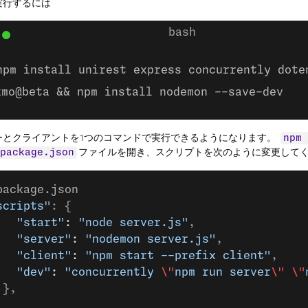
実行するには
npm install unirest express concurrently dote
xmo@beta && npm install nodemon --save-dev
ーとクライアントを1つのコマンドで実行できるようになります。
npm 
ファイルを開き、スクリプトを次のように変更して
package.json
package.json
scripts"
: {
   "start"
: 
"node server.js"
,
   "server"
: 
"nodemon server.js"
,
   "client"
: 
"npm start --prefix client"
,
   "dev"
: 
"concurrently 
\"
npm run server
\"
 \"
 },