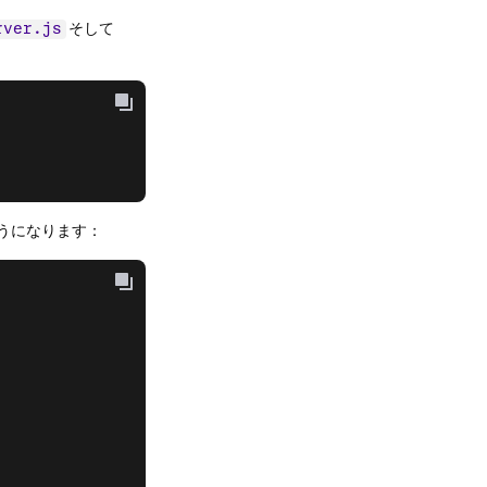
そして
rver.js
ようになります：