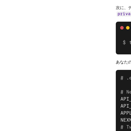
次に、
priva
あなた
# .
# N
API
API
APP
NEX
# T