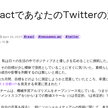
eactであなたのTwitt
#react
#messages-api
#twitter
日
April 26, 2021
10 分
9年、私は日々の生活の中でポジティブさと優しさを広めることに挑戦した
、その目標が少し曖昧で漠然としていることにすぐに気づいた。素晴ら
の成功や影響を判断するのは難しいと感じた。
カ月間、目標をどのように測定しようかと思案していたところ、幸運にもMicr
スト分析API
を発見する幸運に恵まれた！
reのチームは、機械学習アルゴリズムをオープンソース化している。つま
チメントスコアを0から1までの数値スケール（0は否定的、1は肯定的）
、自分の言葉を採点し、特にソーシャルメディアへの投稿に関して、本