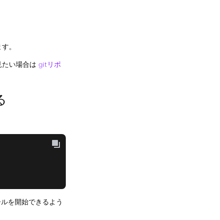
ます。
見たい場合は
gitリポ
る
ールを開始できるよう