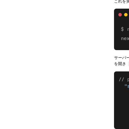
これを
ne
サーバ
を開き
// 
  "
   
   
   
   
   