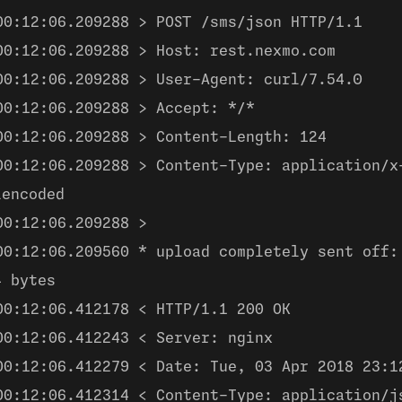
00:12:06.209288 > POST /sms/json HTTP/1.1
00:12:06.209288 > Host: rest.nexmo.com
00:12:06.209288 > User-Agent: curl/7.54.0
00:12:06.209288 > Accept: */*
00:12:06.209288 > Content-Length: 124
00:12:06.209288 > Content-Type: application/x
lencoded
00:12:06.209288 >
00:12:06.209560 * upload completely sent off:
4 bytes
00:12:06.412178 < HTTP/1.1 200 OK
00:12:06.412243 < Server: nginx
00:12:06.412279 < Date: Tue, 03 Apr 2018 23:1
00:12:06.412314 < Content-Type: application/j