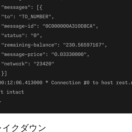
"messages": [{
"to": "TO_NUMBER",
"message-id": "0C000000A310D8CA",
"status": "0",
"remaining-balance": "230.56597167",
"message-price": "0.03330000",
"network": "23420"
}]
00:12:06.413000 * Connection #0 to host rest.
ft intact
}
レイクダウン