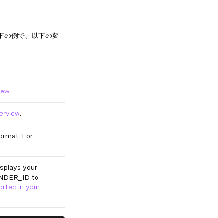
。以下の例で、以下の変
iew
.
erview
.
ormat. For
splays your
ENDER_ID to
rted in your