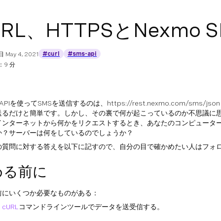
URL、HTTPSとNexmo SM
#curl
#sms-api
日
May 4, 2021
9 分
 APIを使ってSMSを送信するのは、https://rest.nexmo.com/sms/j
送るだけと簡単です。しかし、その裏で何が起こっているのか不思議に
インターネットから何かをリクエストするとき、あなたのコンピュータ
か？サーバーは何をしているのでしょうか？
の質問に対する答えを以下に記すので、自分の目で確かめたい人はフォ
める前に
前にいくつか必要なものがある：
の
cURL
コマンドラインツールでデータを送受信する。