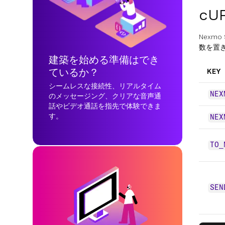
cU
Nexmo
数を置
建築を始める準備はでき
ているか？
KEY
シームレスな接続性、リアルタイム
NEX
のメッセージング、クリアな音声通
話やビデオ通話を指先で体験できま
す。
NEX
TO_
SEN