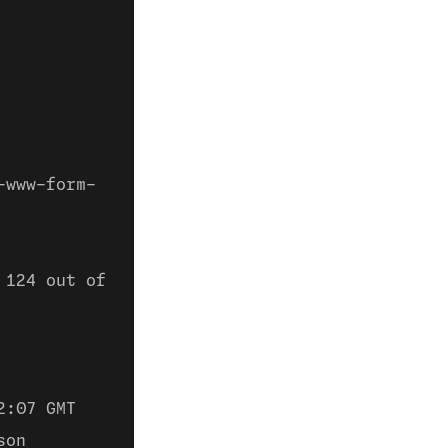
-www-form-
 124 out of
2:07 GMT
son