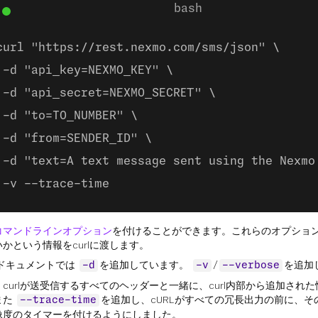
curl "https://rest.nexmo.com/sms/json" \
-d "api_key=NEXMO_KEY" \
-d "api_secret=NEXMO_SECRET" \
-d "to=TO_NUMBER" \
-d "from=SENDER_ID" \
-d "text=A text message sent using the Nexmo
-v --trace-time
コマンドラインオプション
を付けることができます。これらのオプショ
かという情報をcurlに渡します。
oドキュメントでは
を追加しています。
/
を追加
-d
-v
--verbose
curlが送受信するすべてのヘッダーと一緒に、curl内部から追加され
また
を追加し、cURLがすべての冗長出力の前に、
--trace-time
像度のタイマーを付けるようにしました。