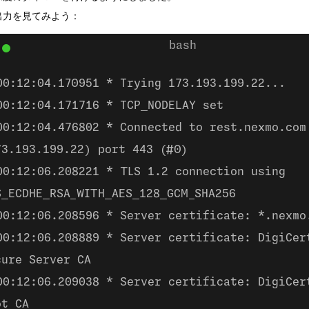
出力を見てみよう：
00:12:04.170951 * Trying 173.193.199.22...
00:12:04.171716 * TCP_NODELAY set
00:12:04.476802 * Connected to rest.nexmo.com
73.193.199.22) port 443 (#0)
00:12:06.208221 * TLS 1.2 connection using
S_ECDHE_RSA_WITH_AES_128_GCM_SHA256
00:12:06.208596 * Server certificate: *.nexmo
00:12:06.208889 * Server certificate: DigiCer
cure Server CA
00:12:06.209038 * Server certificate: DigiCer
ot CA