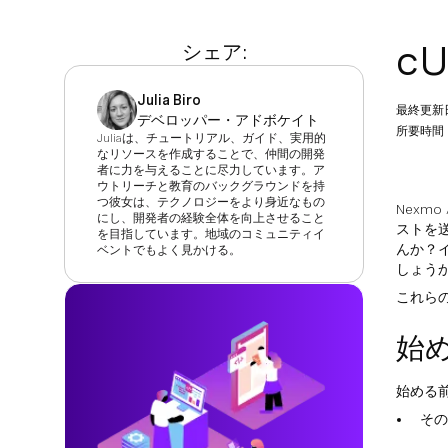
c
シェア:
Julia Biro
最終更新
デベロッパー・アドボケイト
所要時間：
Juliaは、チュートリアル、ガイド、実用的
なリソースを作成することで、仲間の開発
者に力を与えることに尽力しています。ア
ウトリーチと教育のバックグラウンドを持
つ彼女は、テクノロジーをより身近なもの
Nexmo
にし、開発者の経験全体を向上させること
ストを
を目指しています。地域のコミュニティイ
んか？
ベントでもよく見かける。
しょう
これら
始
始める
そ