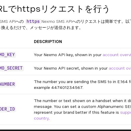
RLでhttpsリクエストを行う
 SMS APIへの
Nexmo SMS APIへのリクエストは簡単です
https
き換えるだけで、メッセージが送信されます。
DESCRIPTION
Your Nexmo API key, shown in your
account overv
MO_KEY
Your Nexmo API secret, shown in your
account ov
MO_SECRET
The number you are sending the SMS to in E.164 f
NUMBER
example 447401234567.
The number or text shown on a handset when it di
message. You can set a custom Alphanumeric S
DER_ID
represent your brand better if this feature is
suppo
country
.