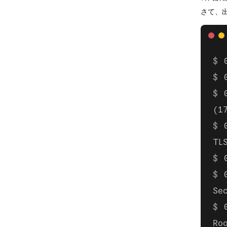
さて、
(1
TL
Se
Ro