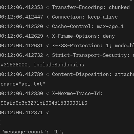
00:12:06.412353 < Transfer-Encoding: chunked
00:12:06.412447 < Connection: keep-alive
00:12:06.412520 < Cache-Control: max-age=1
00:12:06.412629 < X-Frame-Options: deny
00:12:06.412681 < X-XSS-Protection: 1; mode=b
00:12:06.412732 < Strict-Transport-Security: 
e=31536000; includeSubdomains
00:12:06.412789 < Content-Disposition: attach
lename="api.txt"
00:12:06.412830 < X-Nexmo-Trace-Id:
f96afd6c3b3271bf964d15390991f6
00:12:06.412871 <
{
"message-count": "1",