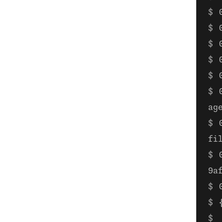
ag
fi
9a