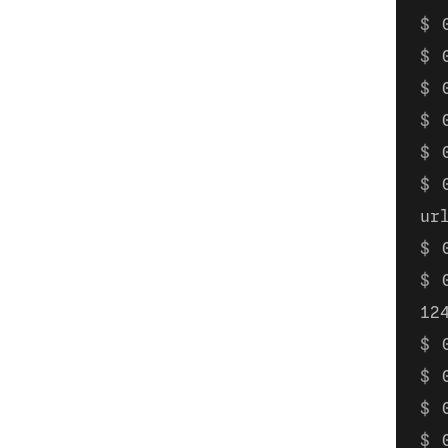
ur
12