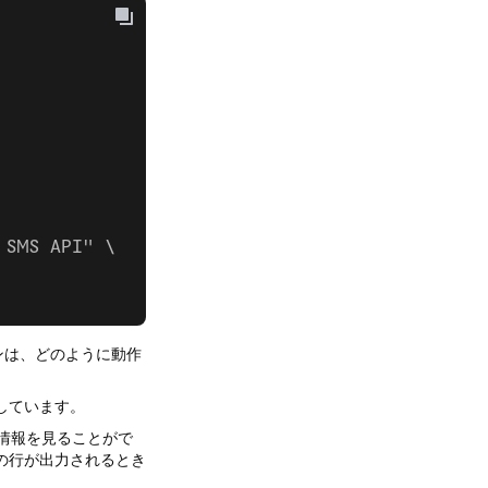
 SMS API" \
ンは、どのように動作
しています。
た情報を見ることがで
その行が出力されるとき