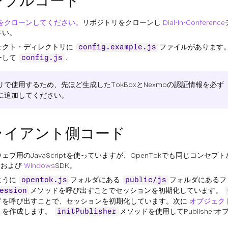
ンプルコード
をクローンしてください。
リポジトリをクローンし
Dial-In-Conference
さい。
ェクト・ディレクトリに
ファイルがあります
config.example.js
ーして
.
config.js
リで使用するため、先ほど生成したTokBoxとNexmoの認証情報を必ず
に追加してください。
ライアント側コード
ェブ用のJavaScriptを使っていますが、OpenTokでも同じコンセプ
d
および
Windows
SDK。
ように
フォルダにある
フォルダにあるフ
opentok.js
public/js
メソッドを呼び出すことでセッションを初期化しています。
ession
ドを呼び出すことで、セッションを初期化しています。次に
オブジェク
トを作成します。
メソッドを使用してPublisher
initPublisher