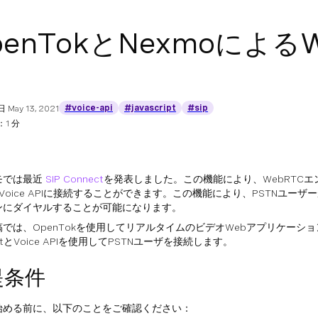
penTokとNexmoによる
#voice-api
#javascript
#sip
日
May 13, 2021
1 分
モでは最近
SIP Connect
を発表しました。この機能により、WebRTC
o Voice APIに接続することができます。この機能により、PSTNユーザー
ンにダイヤルすることが可能になります。
では、OpenTokを使用してリアルタイムのビデオWebアプリケーショ
ectとVoice APIを使用してPSTNユーザを接続します。
提条件
始める前に、以下のことをご確認ください：