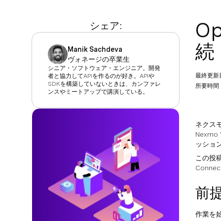
O
シェア:
続
Manik Sachdeva
ヴォネージの卒業生
シニア・ソフトウェア・エンジニア。開発
最終更新
者と協力してAPIを作るのが好き。APIや
SDKを構築していないときは、カンファレ
所要時間：
ンスやミートアップで講演している。
ネクス
Nexm
ッショ
この投稿
Conn
前
作業を