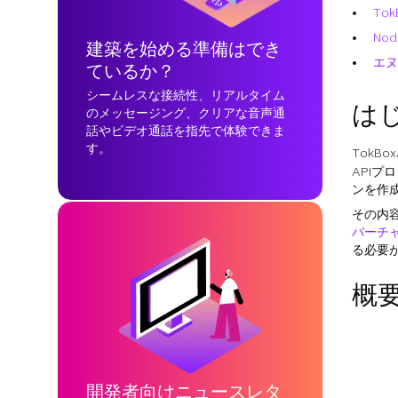
To
Node
建築を始める準備はでき
エヌ
ているか？
シームレスな接続性、リアルタイム
は
のメッセージング、クリアな音声通
話やビデオ通話を指先で体験できま
す。
TokB
APIプ
ンを作成
その内
バーチ
る必要
概
開発者向けニュースレタ