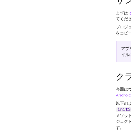
サ
まずは
てくだ
プロジ
をコピ
アプ
イル
ク
今回はウ
Androi
以下の
initS
メソッ
ジェク
す。