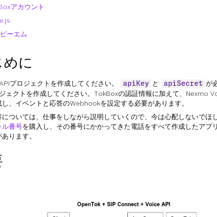
kBoxアカウント
.js
ピーエム
じめに
oxAPIプロジェクトを作成してください。
と
が必
apiKey
apiSecret
ロジェクトを作成してください。TokBoxの認証情報に加えて、Nexmo V
し、イベントと応答のWebhookを設定する必要があります。
容については、仕事をしながら説明していくので、今は心配しないでほ
ャル番号
を購入し、その番号にかかってきた電話をすべて作成したアプ
があります。
要