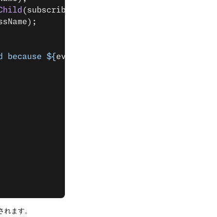
Child
(subscriber);
ssName);
d because ${
event
.
reason
}.`
);
されます。