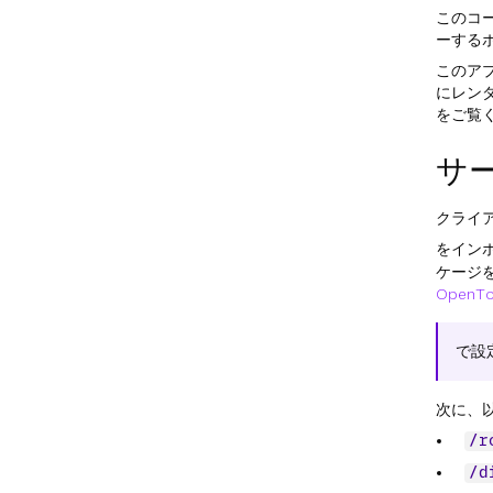
このコ
ーする
このア
にレン
をご覧
サ
クライ
をイン
ケージ
OpenTo
で設
次に、
/r
/d