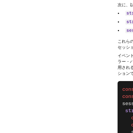
次に、
st
st
se
これら
セッシ
イベン
ラー・
用され
ション
con
con
ses
 st
   
   
   