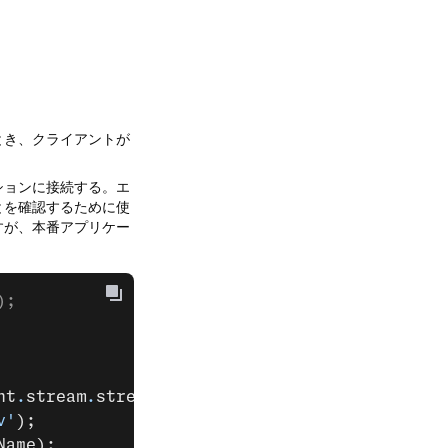
とき、クライアントが
ションに接続する。エ
とを確認するために使
すが、本番アプリケー
);
nt
.
stream
.
streamId
}`
;
v'
);
Name);