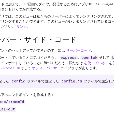
ードに加えて、SIP経由でダイヤル発信するためにアプリサーバーへのAP
ボタンもいくつか作成する。
プリでは、このビューは私たちのサーバーによってレンダリングされて
ダリングすることができます。このビューがレンダリングされているコ
ください。
リンク
.
ーバー・サイド・コード
アントのセットアップができたので、次は
サーバーコード
.
ポートしていることに気づくだろう。
,
そして
express
opentok
をインポートしていることに気づくだろう。私たちは
を使っている。
を
k Node SDK
そして
ボディ・パーサー
ライブラリがあります。
定した
ファイルで設定した
ファイルで設定し
config
config.js
以下のエンドポイントを作成する：
oom/:roomId
ial-out