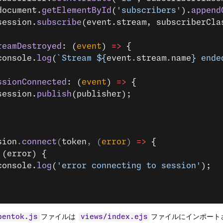
document.
getElementById
(
'subscribers'
).
append
session.
subscribe
(event.stream, subscriberCla
reamDestroyed
: (
event
) 
=>
 {
console.
log
(
`Stream ${
event
.
stream
.
name
} ende
ssionConnected
: (
event
) 
=>
 {
session.
publish
(publisher);
sion
.
connect
(
token
, (
error
) 
=>
 {
 (error) {
console.
log
(
'error connecting to session'
);
ファイルは
ファイルにインポート
pentok.js
views/index.ejs