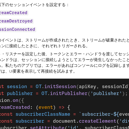
以下のセッションイベントを設定する：
reamCreated
reamDestroyed
ssionConnected
のイベントは、ストリームが作成されたとき、ストリームが破棄された
ョンに接続したときに、それぞれトリガーされる。
ト・リスナーを設定した後、トークンとエラー・ハンドラを渡してセッ
ハンドラは、セッションに接続しようとしてエラーが発生しなかったこ
る。私たちのアプリでは、エラーがあればコンソールにログを記録しま
では、UI要素を表示して再接続を試みます。
st
 session
 =
 OT
.
initSession
(
apiKey
, 
sessionId
st
 publisher
 =
 OT
.
initPublisher
(
'publisher'
);
sion
.
on
({
reamCreated
: (
event
) 
=>
 {
const
 subscriberClassName
 =
 `subscriber-${
eve
const
 subscriber
 =
 document.
createElement
(
'di
subscriber.
setAttribute
(
'id'
, subscriberClass