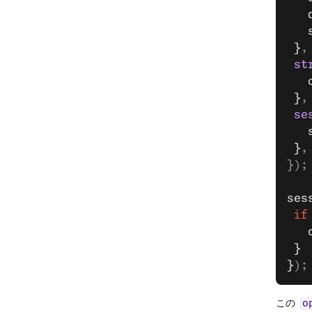
   
   
 }
,
 st
   
 }
,
 se
   
 }
,
});
ses
 if
   
 }
}
);
この
o