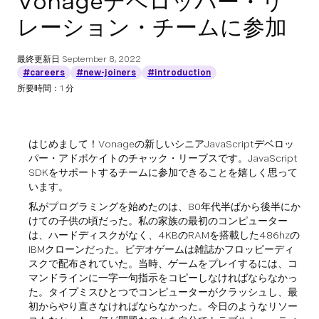
Vonageデベロッパー・リ
レーション・チームに参加
最終更新日
September 8, 2022
#careers
#new-joiners
#introduction
所要時間：1 分
はじめまして！Vonageの新しいシニアJavaScriptデベロッ
パー・アドボケイトのチャック・リーブスです。JavaScript
SDKをサポートするチームに参加できることを嬉しく思って
います。
私がプログラミングを始めたのは、80年代半ばから後半にか
けての子供の頃だった。私の家族の最初のコンピューター
は、ハードディスクがなく、4KBのRAMを搭載した486hzの
IBMクローンだった。ビデオゲームは雑誌かフロッピーディ
スクで配布されていた。当時、ゲームをプレイするには、コ
マンドラインに一字一句指示をコピーしなければならなかっ
た。タイプミスひとつでコンピューターがクラッシュし、最
初からやり直さなければならなかった。今日のようなリソー