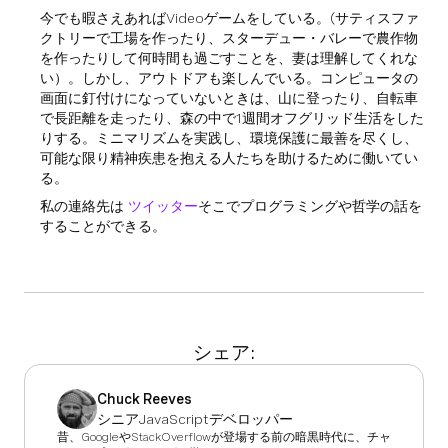
今でも暇さえあればVideoゲームをしている。(サティスファ
クトリーで工場を作ったり、スターデュー・バレーで農作物
を作ったりして何時間も過ごすことを、妻は理解してくれな
い）。しかし、アウトドアも楽しんでいる。コンピュータの
画面に釘付けになっていないときは、山に登ったり、自転車
で長距離を走ったり、森の中で1週間オフグリッド生活をした
りする。ミニマリズムを実践し、環境保護に最善を尽くし、
可能な限り精神疾患を抱える人たちを助けるために働いてい
る。
私の連絡先は
ツイッター
そこでプログラミングや哲学の話を
することができる。
シェア:
Chuck Reeves
シニアJavaScriptデベロッパー
昔、GoogleやStackOverflowが登場する前の暗黒時代に、チャ