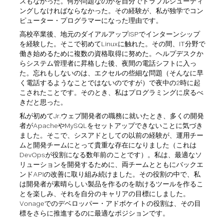
スもなかった。何が問題なのかを自分でトラブルシューティ
ングしなければならなかった。その経験が、私が独学でコン
ピューター・プログラマーになった理由です。
高校卒業後、地元のダイアルアップISPでインターンシップ
を経験した。そこで初めてLinuxに触れた。その間、IT分野で
働き始めるために複数の資格取得に努めた。ヘルプデスクか
らシステム管理者に昇格した後、夜間の電話シフトに入っ
た。忘れもしないのは、エクセルの些細な問題（そんなに早
く電話するようなことではないのですが）で夜中の2時に起
こされたことです。そのとき、私はプログラミングに戻るべ
きだと思った。
私が初めてJr.ウェブ開発者の職務に就いたとき、多くの開発
者がApacheやMySQLをセットアップできないことに気づき
ました。そこで、シスアドとしての以前の経験が、運用チー
ムと開発チームにとって貴重な存在になりました（これは
DevOpsが役割になる数年前のことです）。私は、最適なソ
リューションを開発するために、両チームとともにバックエ
ンドAPIの改善に取り組み続けました。その役割の中で、私
は開発者が素晴らしい製品を作るのを助けるツールを作るこ
とを楽しみ、それを自分のキャリアの目標にしました。
Vonageでのデベロッパー・アドボケイトの役割は、その目
標をさらに推進するのに最適なポジションです。