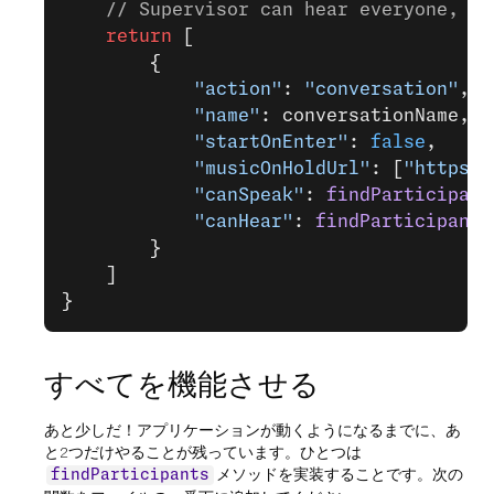
    // Supervisor can hear everyone, bu
    return
 [
        {
            "action"
: 
"conversation"
,
            "name"
: conversationName,
            "startOnEnter"
: 
false
,
            "musicOnHoldUrl"
: [
"https:/
            "canSpeak"
: 
findParticipant
            "canHear"
: 
findParticipants
        }
    ]
}
すべてを機能させる
あと少しだ！アプリケーションが動くようになるまでに、あ
と2つだけやることが残っています。ひとつは
メソッドを実装することです。次の
findParticipants