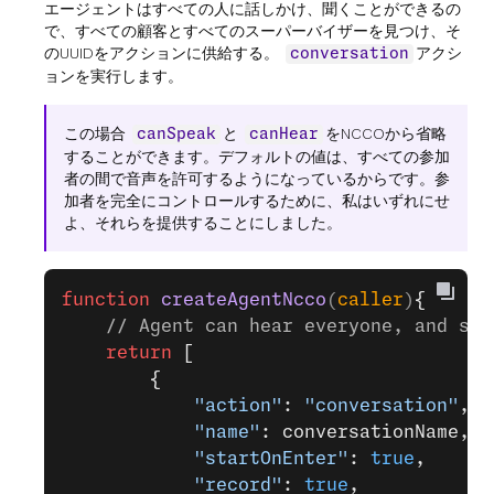
エージェントはすべての人に話しかけ、聞くことができるの
で、すべての顧客とすべてのスーパーバイザーを見つけ、そ
のUUIDをアクションに供給する。
アクシ
conversation
ョンを実行します。
この場合
と
をNCCOから省略
canSpeak
canHear
することができます。デフォルトの値は、すべての参加
者の間で音声を許可するようになっているからです。参
加者を完全にコントロールするために、私はいずれにせ
よ、それらを提供することにしました。
function
 createAgentNcco
(
caller
)
{
    // Agent can hear everyone, and spe
    return
 [
        {
            "action"
: 
"conversation"
,
            "name"
: conversationName,
            "startOnEnter"
: 
true
,
            "record"
: 
true
,