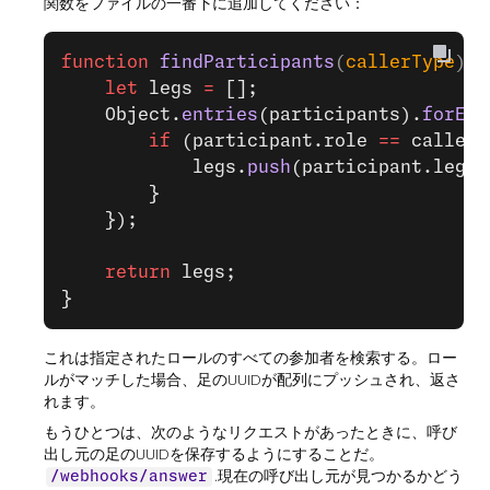
関数をファイルの一番下に追加してください：
function
 findParticipants
(
callerType
) 
{
    let
 legs 
=
 [];
    Object.
entries
(participants).
forEac
        if
 (participant.role 
==
 callerT
            legs.
push
(participant.legId
        }
    });
    return
 legs;
}
これは指定されたロールのすべての参加者を検索する。ロー
ルがマッチした場合、足のUUIDが配列にプッシュされ、返さ
れます。
もうひとつは、次のようなリクエストがあったときに、呼び
出し元の足のUUIDを保存するようにすることだ。
.現在の呼び出し元が見つかるかどう
/webhooks/answer