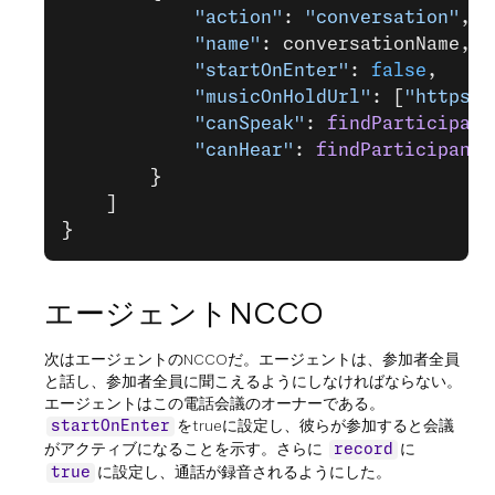
            "action"
: 
"conversation"
,
            "name"
: conversationName,
            "startOnEnter"
: 
false
,
            "musicOnHoldUrl"
: [
"https:/
            "canSpeak"
: 
findParticipant
            "canHear"
: 
findParticipants
        }
    ]
}
エージェントNCCO
次はエージェントのNCCOだ。エージェントは、参加者全員
と話し、参加者全員に聞こえるようにしなければならない。
エージェントはこの電話会議のオーナーである。
をtrueに設定し、彼らが参加すると会議
startOnEnter
がアクティブになることを示す。さらに
に
record
に設定し、通話が録音されるようにした。
true