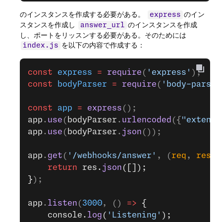
のインスタンスを作成する必要がある。
のイン
express
スタンスを作成し
のインスタンスを作成
answer_url
し、ポートをリッスンする必要がある。そのためには
を以下の内容で作成する：
index.js
const
 express
 =
 require
(
'express'
);
const
 bodyParser
 =
 require
(
'body-parser
const
 app
 =
 express
();
app
.
use
(
bodyParser
.
urlencoded
({
"extende
app
.
use
(
bodyParser
.
json
());
app
.
get
(
'/webhooks/answer'
, (
req
, 
res
) 
    return
 res.
json
([]);
}
);
app
.
listen
(
3000
, () 
=>
 {
    console.
log
(
'Listening'
);