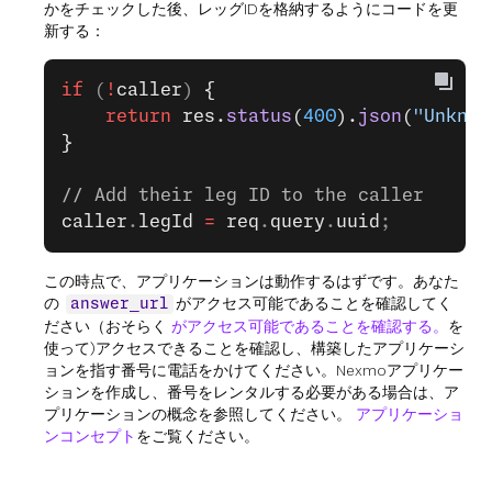
かをチェックした後、レッグIDを格納するようにコードを更
新する：
if
 (
!
caller
) 
{
    return
 res.
status
(
400
).
json
(
"Unknow
}
// Add their leg ID to the caller
caller
.
legId
 =
 req
.
query
.
uuid
;
この時点で、アプリケーションは動作するはずです。あなた
の
がアクセス可能であることを確認してく
answer_url
ださい（おそらく
がアクセス可能であることを確認する。
を
使って)アクセスできることを確認し、構築したアプリケーシ
ョンを指す番号に電話をかけてください。Nexmoアプリケー
ションを作成し、番号をレンタルする必要がある場合は、ア
プリケーションの概念を参照してください。
アプリケーショ
ンコンセプト
をご覧ください。