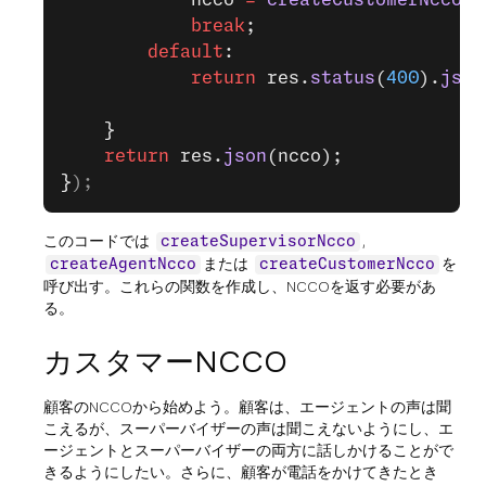
            ncco 
=
 createCustomerNcco
(c
            break
;
        default
:
            return
 res.
status
(
400
).
json
    }
    return
 res.
json
(ncco);
}
);
このコードでは
,
createSupervisorNcco
または
を
createAgentNcco
createCustomerNcco
呼び出す。これらの関数を作成し、NCCOを返す必要があ
る。
カスタマーNCCO
顧客のNCCOから始めよう。顧客は、エージェントの声は聞
こえるが、スーパーバイザーの声は聞こえないようにし、エ
ージェントとスーパーバイザーの両方に話しかけることがで
きるようにしたい。さらに、顧客が電話をかけてきたとき