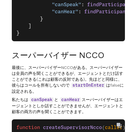
            "canSpeak"
: 
findParticipant
            "canHear"
: 
findParticipants
        }
    ]
}
スーパーバイザー NCCO
最後に、スーパーバイザーNCCOがある。スーパーバイザー
は全員の声を聞くことができるが、エージェントとだけ話す
ことができる(これは顧客の反対である)。先ほどと同様に、
彼らはコールを所有しないので
はfalseに
startOnEnter
設定される。
私たちは
と
スーパーバイザーはエ
canSpeak
canHear
ージェントとしか話すことができませんが、エージェントと
顧客の両方の声を聞くことができます。
function
 createSupervisorNcco
(
caller
)
{