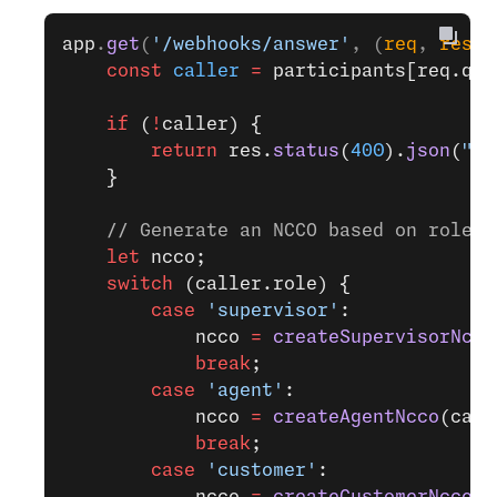
app
.
get
(
'/webhooks/answer'
, (
req
, 
res
) 
    const
 caller
 =
 participants[req.que
    if
 (
!
caller) {
        return
 res.
status
(
400
).
json
(
"Un
    }
    // Generate an NCCO based on role
    let
 ncco;
    switch
 (caller.role) {
        case
 'supervisor'
:
            ncco 
=
 createSupervisorNcco
            break
;
        case
 'agent'
:
            ncco 
=
 createAgentNcco
(call
            break
;
        case
 'customer'
: