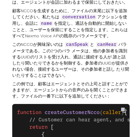
は、エージェントが会話に加わるまで保留にしておきたい。
顧客NCCOを生成するために、ファイルの末尾に以下を追加
してください。私たちは
アクションを使
conversation
用し、会話に
を指定し、通話を自動的に開始しない
name
ことと、ユーザーを保留にすることを指定します。これらは
すべてNexmo Voice APIの既存のパラメータです。
このNCCOが興味深いのは
と
パラ
canSpeak
canHear
メータである。この2つのパラ メータは、他の参加者を識別
するUUIDのリストを受け入れ、通話に接続する人が 誰と話
したり聞いたりできるかを制御する。参加者のUUIDが提供さ
れない場合、接続するユーザーは、その参加者と話し たり聞
いたりすることはできない。
この例では、顧客はエージェントとその上司と話すことがで
きますが、エージェントからの音声のみを聞くことができま
す。ファイルの一番下に以下を追加してください：
function
 createCustomerNcco
(
caller
)
{
    // Customer can hear agent, and spe
    return
 [
        {