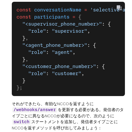
const
 conversationName
 =
 'selective-aud
const
 participants
 =
 {
  "<supervisor_phone_number>"
: {
    "role"
: 
"supervisor"
,
  }
,
  "<agent_phone_number>"
: {
    "role"
: 
"agent"
,
  }
,
  "<customer_phone_number>"
: {
    "role"
: 
"customer"
,
  }
};
それができたら、有効なNCCOを返すように
を更新する必要がある。発信者のタ
/webhooks/answer
イプごとに異なるNCCOが必要になるので、次のように
ステートメントを追加し、発信者タイプごとに
switch
NCCOを返すメソッドを呼び出してみましょう：