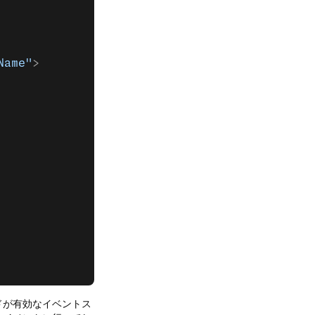
Name"
>
ドが有効なイベントス