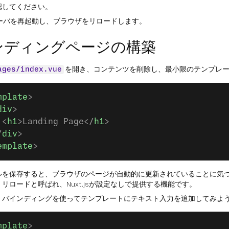
認してください。
サーバを再起動し、ブラウザをリロードします。
ンディングページの構築
を開き、コンテンツを削除し、最小限のテンプレ
ages/index.vue
mplate
>
div
>
 <
h1
>Landing Page</
h1
>
/
div
>
emplate
>
ルを保存すると、ブラウザのページが自動的に更新されていることに気
リロードと呼ばれ、Nuxt.jsが設定なしで提供する機能です。
・バインディングを使ってテンプレートにテキスト入力を追加してみよ
mplate
>