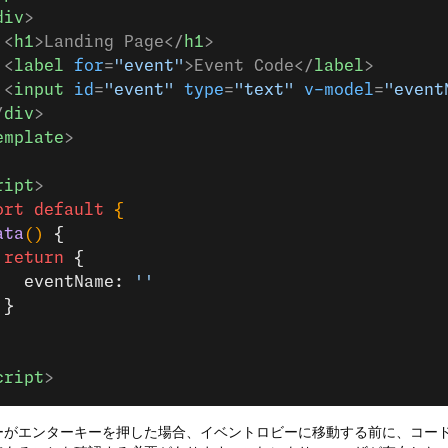
div
>
 <
h1
>Landing Page</
h1
>
 <
label
 for
=
"event"
>Event Code</
label
>
 <
input
 id
=
"event"
 type
=
"text"
 v-model
=
"event
/
div
>
emplate
>
ript
>
ort
 default
 {
ata
() 
{
 return
 {
   eventName: 
''
 }
cript
>
ーがエンターキーを押した場合、イベントロビーに移動する前に、コー