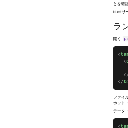
とを確
Nuxt
ラ
開く
p
<
te
  <
   
  <
</
t
ファイ
ホット・
データ
<
te