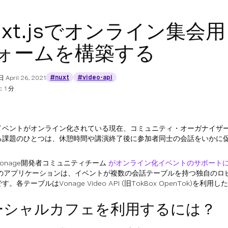
uxt.jsでオンライン集
ォームを構築する
#nuxt
#video-api
日
April 26, 2021
1 分
イベントがオンライン化されている現在、コミュニティ・オーガナイザ
る課題のひとつは、休憩時間や講演終了後に参加者同士の会話をいかに
onage開発者コミュニティチーム
がオンライン化イベントのサポート
このアプリケーションは、イベントが複数の会話テーブルを持つ独自のロ
。各テーブルはVonage Video API (旧TokBox OpenTok)を利
ーシャルカフェを利用するには？