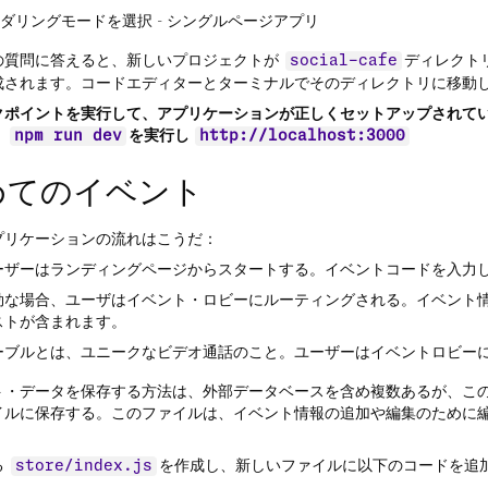
ダリングモードを選択 - シングルページアプリ
の質問に答えると、新しいプロジェクトが
ディレクト
social-cafe
成されます。コードエディターとターミナルでそのディレクトリに移動
クポイントを実行して、アプリケーションが正しくセットアップされて
。
を実行し
npm run dev
http://localhost:3000
めてのイベント
プリケーションの流れはこうだ：
ーザーはランディングページからスタートする。イベントコードを入力
効な場合、ユーザはイベント・ロビーにルーティングされる。イベント
ストが含まれます。
ーブルとは、ユニークなビデオ通話のこと。ユーザーはイベントロビー
ト・データを保存する方法は、外部データベースを含め複数あるが、こ
イルに保存する。このファイルは、イベント情報の追加や編集のために
る
を作成し、新しいファイルに以下のコードを追
store/index.js