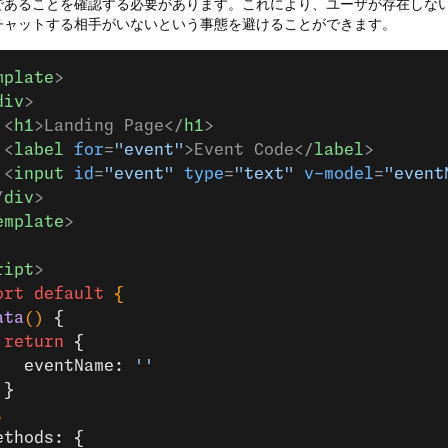
であることを確認する必要があります。これにより、ユーザが存在しな
チャットする相手がいないという事態を避けることができます。
mplate
>
div
>
 <
h1
>Landing Page</
h1
>
 <
label
 for
=
"event"
>Event Code</
label
>
 <
input
 id
=
"event"
 type
=
"text"
 v-model
=
"event
/
div
>
emplate
>
ript
>
ort
 default
 {
ata
() 
{
 return
 {
   eventName: 
''
 }
,
ethods: {