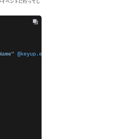
いイベントに行ってし
Name"
 @keyup.enter
=
"goToEvent"
>