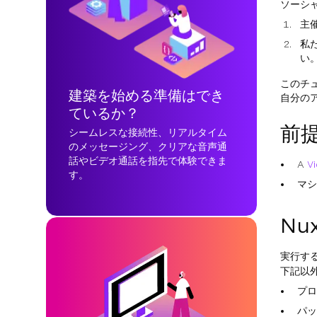
ソーシ
主
私
い
このチ
建築を始める準備はでき
自分の
ているか？
前
シームレスな接続性、リアルタイム
のメッセージング、クリアな音声通
話やビデオ通話を指先で体験できま
A
V
す。
マシ
Nu
実行す
下記以
プロ
パッ