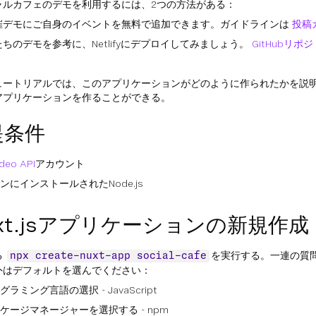
ャルカフェのデモを利用するには、2つの方法がある：
催デモにご自身のイベントを無料で追加できます。ガイドラインは
投稿
たちのデモを参考に、Netlifyにデプロイしてみましょう。
GitHubリポ
。
ュートリアルでは、このアプリケーションがどのように作られたかを説
アプリケーションを作ることができる。
提条件
ideo API
アカウント
ンにインストールされたNode.js
xt.jsアプリケーションの新規作成
る
を実行する。一連の質
npx create-nuxt-app social-cafe
外はデフォルトを選んでください：
グラミング言語の選択 - JavaScript
ケージマネージャーを選択する - npm