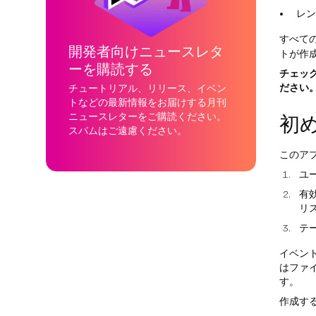
レン
すべて
開発者向けニュースレタ
トが作
ーを購読する
チェッ
ださい
チュートリアル、リリース、イベン
トなどの最新情報をお届けする月刊
ニュースレターをご購読ください。
初
スパムはご遠慮ください。
このア
ユ
有
リ
テ
イベン
はファ
す。
作成す