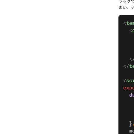
ラッグ
まい、
<
te
  <
   
   
   
  <
</
t
<
sc
exp
  d
   
   
   
  }
  m