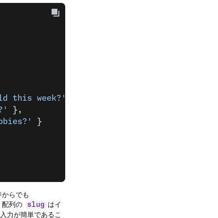
ld this week?'
 },
?'
 },
bbies?'
 }
ジからでも
。配列の
はイ
slug
、入力が簡単であるこ