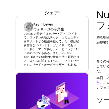
N
シェア:
フ
Kevin Lewis
ヴォネージの卒業生
Vonageの元デベロッパー・アドボケイト
最終更新
で、ロンドンの地元テック・コミュニティ
をサポートする役割を担っていた。彼は経
所要時間：
験豊富なイベントオーガナイザーであり、
ボードゲーマーであり、ムーというかわい
い犬のパパでもある。また、You Got
This（幸せで健康的な仕事生活に必要なコ
ア・スキルに関するイベント・ネットワー
多くの
ク）のリード・オーガナイザーでもある。
してい
だ。
本日、V
た。
.
カフェです
ソ