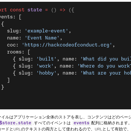
ort
 const
 state
 =
 () 
=>
 ({
vents: [
 {
   slug: 
'example-event'
,
   name: 
'Event Name'
,
   coc: 
'https://hackcodeofconduct.org'
,
   rooms: [
     { slug: 
'built'
, name: 
'What did you bui
     { slug: 
'work'
, name: 
'Where do you work
     { slug: 
'hobby'
, name: 
'What are your ho
   ]
 }
ァイルはアプリケーション全体のストアを表し、コンテンツはどのペー
.すべてのイベントは
配列に格納されます
$store.state
events
コードとURLのテキストの両方として使われるので、URLとして有効で