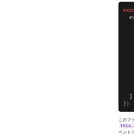
exp
  e
   
   
   
   
   
   
   
   
   
   
  ]
})
このフ
this.
ベント