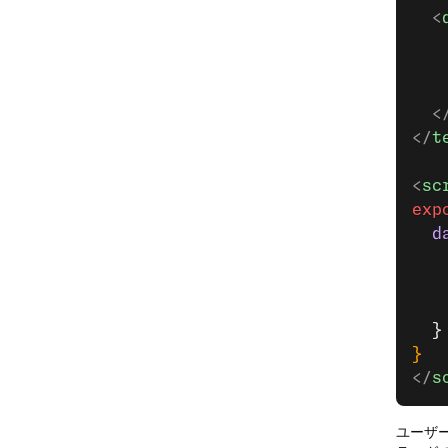
  <
   
   
   
  <
</
t
<
sc
exp
  d
   
   
   
  }
}
</
s
ユーザ