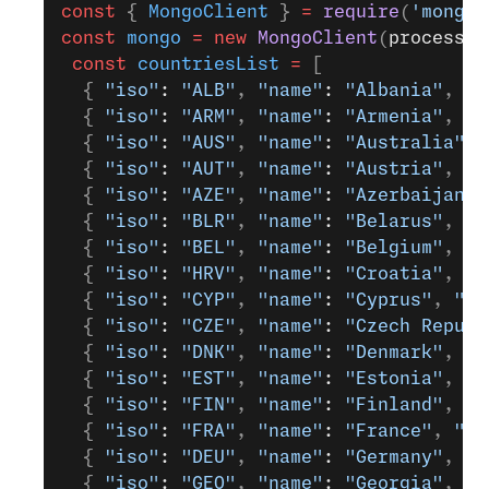
const
 { 
MongoClient
 } 
=
 require
(
'mongod
const
 mongo
 =
 new
 MongoClient
(
process
.
e
 const
 countriesList
 =
 [
  { 
"iso"
: 
"ALB"
, 
"name"
: 
"Albania"
, 
"f
  { 
"iso"
: 
"ARM"
, 
"name"
: 
"Armenia"
, 
"f
  { 
"iso"
: 
"AUS"
, 
"name"
: 
"Australia"
, 
  { 
"iso"
: 
"AUT"
, 
"name"
: 
"Austria"
, 
"f
  { 
"iso"
: 
"AZE"
, 
"name"
: 
"Azerbaijan"
,
  { 
"iso"
: 
"BLR"
, 
"name"
: 
"Belarus"
, 
"f
  { 
"iso"
: 
"BEL"
, 
"name"
: 
"Belgium"
, 
"f
  { 
"iso"
: 
"HRV"
, 
"name"
: 
"Croatia"
, 
"f
  { 
"iso"
: 
"CYP"
, 
"name"
: 
"Cyprus"
, 
"fi
  { 
"iso"
: 
"CZE"
, 
"name"
: 
"Czech Republ
  { 
"iso"
: 
"DNK"
, 
"name"
: 
"Denmark"
, 
"f
  { 
"iso"
: 
"EST"
, 
"name"
: 
"Estonia"
, 
"f
  { 
"iso"
: 
"FIN"
, 
"name"
: 
"Finland"
, 
"f
  { 
"iso"
: 
"FRA"
, 
"name"
: 
"France"
, 
"fi
  { 
"iso"
: 
"DEU"
, 
"name"
: 
"Germany"
, 
"f
  { 
"iso"
: 
"GEO"
, 
"name"
: 
"Georgia"
, 
"f