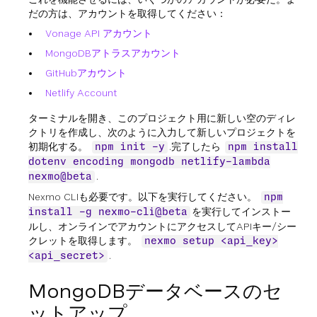
だの方は、アカウントを取得してください：
Vonage API アカウント
MongoDBアトラスアカウント
GitHubアカウント
Netlify Account
ターミナルを開き、このプロジェクト用に新しい空のディレ
クトリを作成し、次のように入力して新しいプロジェクトを
初期化する。
.完了したら
npm init -y
npm install
dotenv encoding mongodb netlify-lambda
.
nexmo@beta
Nexmo CLIも必要です。以下を実行してください。
npm
を実行してインストー
install -g nexmo-cli@beta
ルし、オンラインでアカウントにアクセスしてAPIキー/シー
クレットを取得します。
nexmo setup <api_key>
.
<api_secret>
MongoDBデータベースのセ
ットアップ