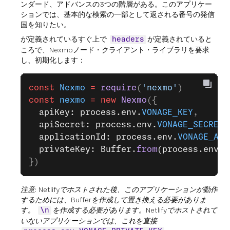
ンダード、アドバンスの3つの階層がある。このアプリケー
ションでは、基本的な検索の一部として返される番号の発信
国を知りたい。
が定義されているすぐ上で
が定義されていると
headers
ころで、Nexmoノード・クライアント・ライブラリを要求
し、初期化します：
const
 Nexmo
 =
 require
(
'nexmo'
)
const
 nexmo
 =
 new
 Nexmo
({
  apiKey: process.env.
VONAGE_KEY
,
  apiSecret: process.env.
VONAGE_SECRET
,
  applicationId: process.env.
VONAGE_APP
  privateKey: Buffer.
from
(process.env.
V
})
注意: Netlifyでホストされた後、このアプリケーションが動作
するためには、Bufferを作成して置き換える必要がありま
す。
を作成する必要があります。Netlifyでホストされて
\n
いないアプリケーションでは、これを直接