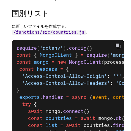
国別リスト
に新しいファイルを作成する。
:
/functions/src/countries.js
require
(
'dotenv'
).
config
()
const
 { 
MongoClient
 } 
=
 require
(
'mongod
const
 mongo
 =
 new
 MongoClient
(
process
.
e
 const
 headers
 =
 {
  'Access-Control-Allow-Origin'
: 
'*'
,
  'Access-Control-Allow-Headers'
: 
'Cont
}
 exports
.
handler
 =
 async
 (
event
, 
contex
  try
 {
    await
 mongo.
connect
()
    const
 countries
 =
 await
 mongo.
db
(
'e
    const
 list
 =
 await
 countries.
find
()