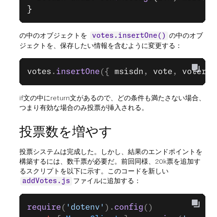
}
の中のオブジェクトを
の中のオブ
votes.insertOne()
ジェクトを、保存したい情報を含むように変更する：
votes
.
insertOne
({ 
msisdn
, 
vote
, 
votersC
if文の中にreturn文があるので、どの条件も満たさない場合、
つまり有効な場合のみ投票が挿入される。
投票数を増やす
投票システムは完成した。しかし、結果のエンドポイントを
構築するには、数千票が必要だ。前回同様、20k票を追加す
るスクリプトを以下に示す。このコードを新しい
ファイルに追加する：
addVotes.js
require
(
'dotenv'
).
config
()