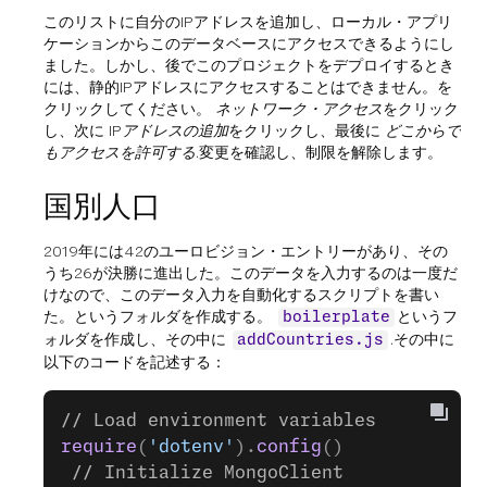
このリストに自分のIPアドレスを追加し、ローカル・アプリ
ケーションからこのデータベースにアクセスできるようにし
ました。しかし、後でこのプロジェクトをデプロイするとき
には、静的IPアドレスにアクセスすることはできません。を
クリックしてください。
ネットワーク・アクセス
をクリック
し、次に
IPアドレスの追加
をクリックし、最後に
どこからで
もアクセスを許可する
.変更を確認し、制限を解除します。
国別人口
2019年には42のユーロビジョン・エントリーがあり、その
うち26が決勝に進出した。このデータを入力するのは一度だ
けなので、このデータ入力を自動化するスクリプトを書い
た。というフォルダを作成する。
というフ
boilerplate
ォルダを作成し、その中に
.その中に
addCountries.js
以下のコードを記述する：
// Load environment variables
require
(
'dotenv'
).
config
()
 // Initialize MongoClient