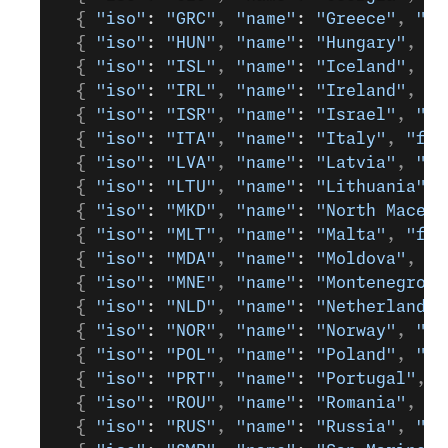
  { 
"iso"
: 
"GRC"
, 
"name"
: 
"Greece"
, 
"fi
  { 
"iso"
: 
"HUN"
, 
"name"
: 
"Hungary"
, 
"f
  { 
"iso"
: 
"ISL"
, 
"name"
: 
"Iceland"
, 
"f
  { 
"iso"
: 
"IRL"
, 
"name"
: 
"Ireland"
, 
"f
  { 
"iso"
: 
"ISR"
, 
"name"
: 
"Israel"
, 
"fi
  { 
"iso"
: 
"ITA"
, 
"name"
: 
"Italy"
, 
"fin
  { 
"iso"
: 
"LVA"
, 
"name"
: 
"Latvia"
, 
"fi
  { 
"iso"
: 
"LTU"
, 
"name"
: 
"Lithuania"
, 
  { 
"iso"
: 
"MKD"
, 
"name"
: 
"North Macedo
  { 
"iso"
: 
"MLT"
, 
"name"
: 
"Malta"
, 
"fin
  { 
"iso"
: 
"MDA"
, 
"name"
: 
"Moldova"
, 
"f
  { 
"iso"
: 
"MNE"
, 
"name"
: 
"Montenegro"
,
  { 
"iso"
: 
"NLD"
, 
"name"
: 
"Netherlands"
  { 
"iso"
: 
"NOR"
, 
"name"
: 
"Norway"
, 
"fi
  { 
"iso"
: 
"POL"
, 
"name"
: 
"Poland"
, 
"fi
  { 
"iso"
: 
"PRT"
, 
"name"
: 
"Portugal"
, 
"
  { 
"iso"
: 
"ROU"
, 
"name"
: 
"Romania"
, 
"f
  { 
"iso"
: 
"RUS"
, 
"name"
: 
"Russia"
, 
"fi