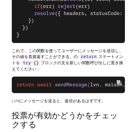
      if
(err) 
reject
(err)
      resolve
({ headers, statusCode: 
20
    })
  })
}
これで、この関数を使ってユーザーにメッセージを送信し、
その値を直接返すことができる。の
ステートメン
return
トを
ブロックの文を新しい関数呼び出しに置き換
try {}
えてください：
return
 await
 sendMessage
(
lvn
, 
msisdn
, 
'
LVNにメッセージを送ると、返信があるはずです。
投票が有効かどうかをチェッ
クする