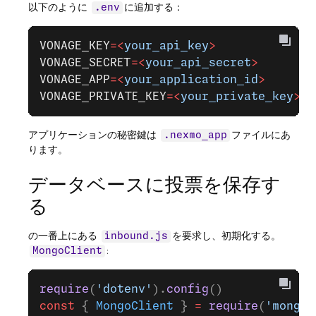
以下のように
に追加する：
.env
VONAGE_KEY
=<
your_api_key
>
VONAGE_SECRET
=<
your_api_secret
>
VONAGE_APP
=<
your_application_id
>
VONAGE_PRIVATE_KEY
=<
your_private_key
>
アプリケーションの秘密鍵は
ファイルにあ
.nexmo_app
ります。
データベースに投票を保存す
る
の一番上にある
を要求し、初期化する。
inbound.js
:
MongoClient
require
(
'dotenv'
).
config
()
const
 { 
MongoClient
 } 
=
 require
(
'mongod