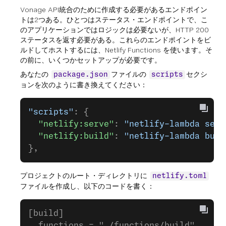
Vonage API統合のために作成する必要があるエンドポイン
トは2つある。ひとつはステータス・エンドポイントで、こ
のアプリケーションではロジックは必要ないが、HTTP 200
ステータスを返す必要がある。これらのエンドポイントをビ
ルドしてホストするには、Netlify Functions を使います。そ
の前に、いくつかセットアップが必要です。
あなたの
ファイルの
セクシ
package.json
scripts
ョンを次のように書き換えてください：
"scripts"
: {
  "netlify:serve"
: 
"netlify-lambda serv
  "netlify:build"
: 
"netlify-lambda buil
},
プロジェクトのルート・ディレクトリに
netlify.toml
ファイルを作成し、以下のコードを書く：
[build]
  functions = "./functions/build"