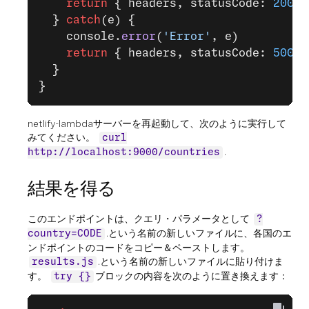
    return
 { headers, statusCode: 
200
, 
  } 
catch
(e) {
    console.
error
(
'Error'
, e)
    return
 { headers, statusCode: 
500
, 
  }
}
netlify-lambdaサーバーを再起動して、次のように実行して
みてください。
curl
.
http://localhost:9000/countries
結果を得る
このエンドポイントは、クエリ・パラメータとして
?
.という名前の新しいファイルに、各国のエ
country=CODE
ンドポイントのコードをコピー＆ペーストします。
.という名前の新しいファイルに貼り付けま
results.js
す。
ブロックの内容を次のように置き換えます：
try {}