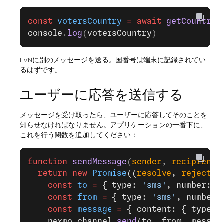
const
 votersCountry
 =
 await
 getCountryC
console
.
log
(
votersCountry
)
LVNに別のメッセージを送る。国番号は端末に記録されてい
るはずです。
ユーザーに応答を送信する
メッセージを受け取ったら、ユーザーに応答してそのことを
知らせなければなりません。アプリケーションの一番下に、
これを行う関数を追加してください：
function
 sendMessage
(
sender
, 
recipient
,
  return
 new
 Promise
((
resolve
, 
reject
) 
    const
 to
 =
 { type: 
'sms'
, number: r
    const
 from
 =
 { type: 
'sms'
, number:
    const
 message
 =
 { content: { type: 
    nexmo.channel.
send
(to, from, messag