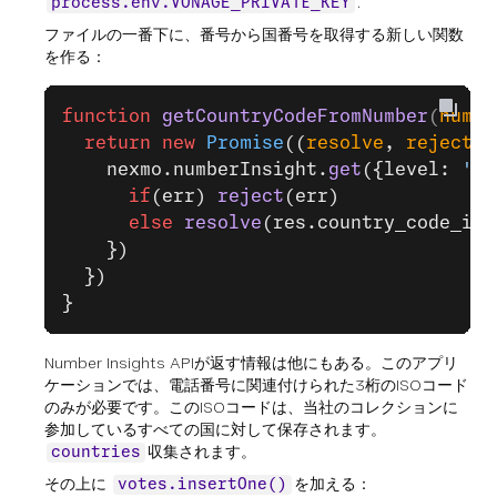
.
process.env.VONAGE_PRIVATE_KEY
ファイルの一番下に、番号から国番号を取得する新しい関数
を作る：
function
 getCountryCodeFromNumber
(
numbe
  return
 new
 Promise
((
resolve
, 
reject
) 
    nexmo.numberInsight.
get
({level: 
'ba
      if
(err) 
reject
(err)
      else
 resolve
(res.country_code_iso
    })
  })
}
Number Insights APIが返す情報は他にもある。このアプリ
ケーションでは、電話番号に関連付けられた3桁のISOコード
のみが必要です。このISOコードは、当社のコレクションに
参加しているすべての国に対して保存されます。
収集されます。
countries
その上に
を加える：
votes.insertOne()