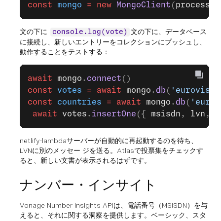
const
 mongo
 =
 new
 MongoClient
(
process
.
e
文の下に
文の下に、データベース
console.log(vote)
に接続し、新しいエントリーをコレクションにプッシュし、
動作することをテストする：
await
 mongo
.
connect
()
const
 votes
 =
 await
 mongo
.
db
(
'eurovisio
const
 countries
 =
 await
 mongo
.
db
(
'eurov
 await
 votes
.
insertOne
({ 
msisdn
, 
lvn
, 
v
netlify-lambdaサーバーが自動的に再起動するのを待ち、
LVNに別のメッセー ジを送る。Atlasで投票集をチェックす
ると、新しい文書が表示されるはずです。
ナンバー・インサイト
Vonage Number Insights APIは、電話番号（MSISDN）を与
えると、それに関する洞察を提供します。ベーシック、スタ