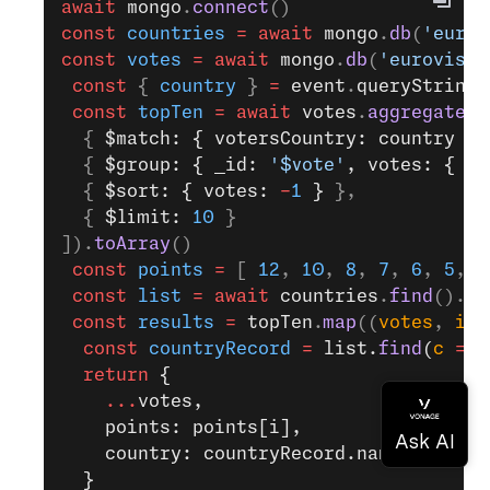
await
 mongo
.
connect
()
const
 countries
 =
 await
 mongo
.
db
(
'eurov
const
 votes
 =
 await
 mongo
.
db
(
'eurovisio
 const
 { 
country
 } 
=
 event
.
queryStringP
 const
 topTen
 =
 await
 votes
.
aggregate
([
  { 
$match: { votersCountry: country } 
  { 
$group: { _id: 
'$vote'
, votes: { $s
  { 
$sort: { votes: 
-
1
 } 
},
  { 
$limit: 
10
 }
]).
toArray
()
 const
 points
 =
 [ 
12
, 
10
, 
8
, 
7
, 
6
, 
5
, 
4
 const
 list
 =
 await
 countries
.
find
().
to
 const
 results
 =
 topTen
.
map
((
votes
, 
i
) 
  const
 countryRecord
 =
 list.
find
(
c
 =>
 
  return
 {
    ...
votes,
    points: points[i],
    country: countryRecord.name
  }