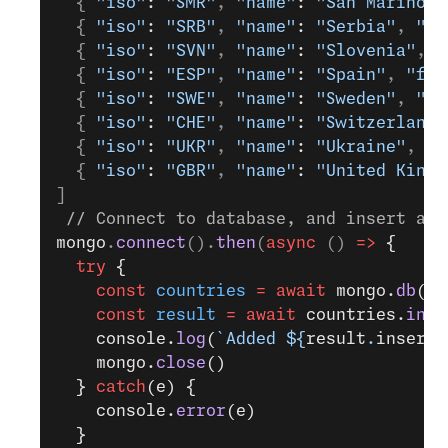
  { 
"iso"
: 
"SMR"
, 
"name"
: 
"San Marino"
,
  { 
"iso"
: 
"SRB"
, 
"name"
: 
"Serbia"
, 
"fi
  { 
"iso"
: 
"SVN"
, 
"name"
: 
"Slovenia"
, 
"
  { 
"iso"
: 
"ESP"
, 
"name"
: 
"Spain"
, 
"fin
  { 
"iso"
: 
"SWE"
, 
"name"
: 
"Sweden"
, 
"fi
  { 
"iso"
: 
"CHE"
, 
"name"
: 
"Switzerland"
  { 
"iso"
: 
"UKR"
, 
"name"
: 
"Ukraine"
, 
"f
  { 
"iso"
: 
"GBR"
, 
"name"
: 
"United Kingd
]
 // Connect to database, and insert all
mongo
.
connect
().
then
(
async
 () 
=>
 {
  try
 {
    const
 countries
 =
 await
 mongo.
db
(
'e
    const
 result
 =
 await
 countries.
inse
    console.
log
(
`Added ${
result
.
inserte
    mongo.
close
()
  } 
catch
(e) {
    console.
error
(e)
  }