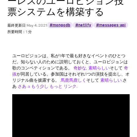
ーレスのユーロビジョン投
票システムを構築する
#mongodb
#netlify
#messages-api
最終更新日
May 4, 2021
所要時間：1 分
ユーロビジョンは、私が1年で最も好きなイベントのひとつ
だ。知らない人のために説明しておくと、ユーロビジョンは
歌のコンペティションである。
奇妙な
,
素晴らしい
そして
奇
抜
が同居している。参加国はそれぞれ1つの演技を提出し、オ
リジナル曲を披露する。
馬鹿馬鹿しく
そして
素晴らしい
.さ
あ
さあ
a
もう少し
もっと
リンク
.