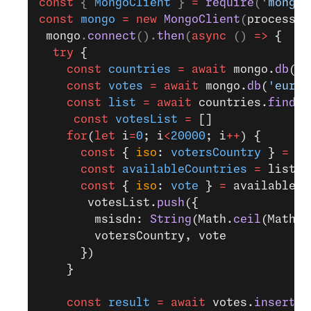
const
 { 
MongoClient
 } 
=
 require
(
'mongod
const
 mongo
 =
 new
 MongoClient
(
process
.
e
 mongo
.
connect
().
then
(
async
 () 
=>
 {
  try
 {
    const
 countries
 =
 await
 mongo.
db
(
'e
    const
 votes
 =
 await
 mongo.
db
(
'eurov
    const
 list
 =
 await
 countries.
find
()
     const
 votesList
 =
 []
    for
(
let
 i
=
0
; i
<
20000
; i
++
) {
      const
 { 
iso
: 
votersCountry
 } 
=
 li
      const
 availableCountries
 =
 list.
f
      const
 { 
iso
: 
vote
 } 
=
 availableCo
       votesList.
push
({
        msisdn: 
String
(Math.
ceil
(Math.
r
        votersCountry, vote
      })
    }
    const
 result
 =
 await
 votes.
insertMa