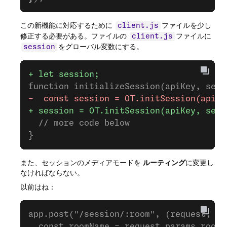
この新機能に対応するために
ファイルを少し
client.js
修正する必要がある。ファイルの
ファイルに
client.js
をグローバル変数にする。
session
+ let session;
function initializeSession(apiKey, sess
-  const session = OT.initSession(apiKe
+ session = OT.initSession(apiKey, sess
  // more code below
}
また、セッションのメディアモードを
ルーティング
に変更し
なければならない。
以前はね：
app.post("/session/:room", (request, re
  const roomName = request.params.room;