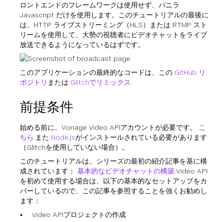
ロントエンドのフレームワークは使用せず、バニラ
Javascript だけを使用します。このチュートリアルの最後に
は、HTTP ライブストリーミング（HLS）または RTMP スト
リームを使用して、大勢の視聴者にビデオチャットをライブ
放送できるようになっているはずです。
このアプリケーションの最終的なコードは、この
GitHub リ
ポジトリ
または
Glitchでリミックス
.
前提条件
始める前に、Vonage Video APIアカウントが必要です。
こ
ちら
.また
Node.js
がインストールされている必要があります
（Glitchを使用していない場合）。
このチュートリアルは、シリーズの最初の紹介記事を基に構
成されています：
基本的なビデオチャットの構築
.Video API
を初めて使用する場合は、以下の基本的なセットアップをカ
バーしているので、この記事を参照することを強くお勧めし
ます：
Video APIプロジェクトの作成