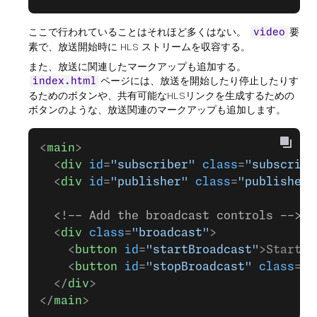
ここで行われていることはそれほど多くはない。
要
video
素で、放送開始時に HLS ストリームを収容する。
また、放送に関連したマークアップも追加する。
ページには、放送を開始したり停止したりす
index.html
るためのボタンや、共有可能なHLSリンクを生成するための
ボタンのような、放送関連のマークアップも追加します。
<
main
>
  <
div
 id
=
"subscriber"
 class
=
"subscribe
  <
div
 id
=
"publisher"
 class
=
"publisher"
  <!-- Add the broadcast controls -->
  <
div
 class
=
"broadcast"
>
    <
button
 id
=
"startBroadcast"
>Start B
    <
button
 id
=
"stopBroadcast"
 class
=
"h
  </
div
>
</
main
>