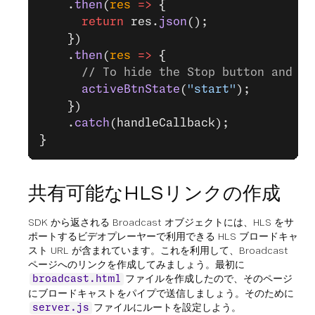
    .
then
(
res
 =>
 {
      return
 res.
json
();
    })
    .
then
(
res
 =>
 {
      // To hide the Stop button and sh
      activeBtnState
(
"start"
);
    })
    .
catch
(handleCallback);
}
共有可能なHLSリンクの作成
SDK から返される Broadcast オブジェクトには、HLS をサ
ポートするビデオプレーヤーで利用できる HLS ブロードキャ
スト URL が含まれています。これを利用して、Broadcast
ページへのリンクを作成してみましょう。最初に
ファイルを作成したので、そのページ
broadcast.html
にブロードキャストをパイプで送信しましょう。そのために
ファイルにルートを設定しよう。
server.js