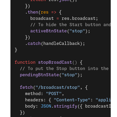
    })
    .
then
(
res
 =>
 {
      broadcast 
=
 res.broadcast;
      // To hide the Start button and s
      activeBtnState
(
"stop"
);
    })
    .
catch
(handleCallback);
}
function
 stopBroadCast
() 
{
  // To put the Stop button into the pe
  pendingBtnState
(
"stop"
);
  fetch
(
"/broadcast/stop"
, {
    method: 
"POST"
,
    headers: { 
"Content-Type"
: 
"applica
    body: 
JSON
.
stringify
({ broadcastId:
  })