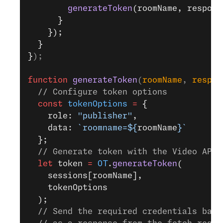
        generateToken
(roomName, respons
      }
    });
  }
}
);
function
 generateToken
(
roomName
, 
respon
  // Configure token options
  const
 tokenOptions
 =
 {
    role: 
"publisher"
,
    data: 
`roomname=${
roomName
}`
  };
  // Generate token with the Video API 
  let
 token 
=
 OT
.
generateToken
(
    sessions[roomName],
    tokenOptions
  );
  // Send the required credentials back