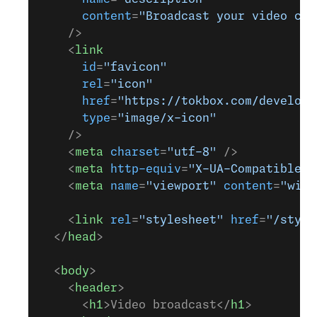
      content
=
"Broadcast your video cha
    />
    <
link
      id
=
"favicon"
      rel
=
"icon"
      href
=
"https://tokbox.com/develope
      type
=
"image/x-icon"
    />
    <
meta
 charset
=
"utf-8"
 />
    <
meta
 http-equiv
=
"X-UA-Compatible"
 
    <
meta
 name
=
"viewport"
 content
=
"widt
    <
link
 rel
=
"stylesheet"
 href
=
"/style
  </
head
>
  <
body
>
    <
header
>
      <
h1
>Video broadcast</
h1
>