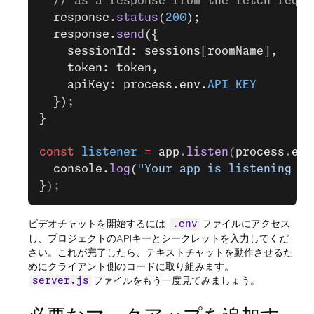
  // as a response from the fetch reque
  response.
status
(
200
);
  response.
send
({
    sessionId: sessions[roomName],
    token: token,
    apiKey: process.env.
API_KEY
  });
}
const
 listener
 =
 app
.
listen
(
process
.
env
  console.
log
(
"Your app is listening on
}
);
ビデオチャットを開始するには
ファイルにアクセス
.env
し、プロジェクトのAPIキーとシークレットを入力してくだ
さい。これが完了したら、テキストチャットを動作させるた
めにクライアント側のコードに取り組みます。
ファイルをもう一度見てみましょう。
server.js