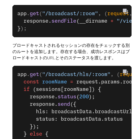
app
.
get
(
"/broadcast/:room"
, (
request
, 
r
  response.
sendFile
(__dirname 
+
 "/views
}
);
ブロードキャストされるセッションの存在をチェックする別
のルートを追加します。存在する場合、成功レスポンスはブ
ロードキャストのURLとそのステータスを渡します。
app
.
get
(
"/broadcast/hls/:room"
, (
reques
  const
 roomName
 =
 request.params.room;
  if
 (sessions[roomName]) {
    response.
status
(
200
);
    response.
send
({
      hls: broadcastData.broadcastUrls.
      status: broadcastData.status
    });
  } 
else
 {