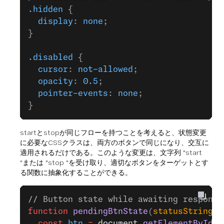
.hidden
 {
  display
: 
none
;
}
.disabled
 {
  cursor
: 
not-allowed
;
  opacity
: 
0.5
;
  pointer-events
: 
none
;
}
startとstopが同じフローを持つことを考えると、状態変更
に必要なCSSクラスは、両方のボタンで同じになり、交互に
適用されるだけである。このような変更は、文字列 "start
"または "stop "を受け取り、適切なボタンをターゲットとす
る関数に抽象化することができる。
// Button state while awaiting response
function
 pendingBtnState
(
statusString
) 
  const
 btn
 =
 document.
getElementById
(s