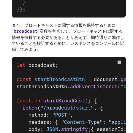
  }
});
また、ブロードキャストに関する情報を保持するために
変数を宣言して、ブロードキャストに関する
broadcast
情報を保持する必要がある。とりあえず、期待通りに動作し
ていることを検証するために、レスポンスをコンソールに記
録してみよう。
let
 broadcast
;
const
 startBroadcastBtn
 =
 document
.
getE
startBroadcastBtn
.
addEventListener
(
"cli
function
 startBroadCast
() 
{
  fetch
(
"/broadcast/start"
, {
    method: 
"POST"
,
    headers: { 
"Content-Type"
: 
"applica
    body: 
JSON
.
stringify
({ sessionId: s