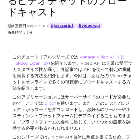
るビデオチャットのブロー
ドキャスト
#javascript
#video-api
最終更新日
May 5, 2021
所要時間：1 分
このチュートリアルシリーズでは
Vonage Video API (旧
TokBox OpenTok)
を紹介します。Video API は非常に堅牢で
カスタマイズ性が高く、各記事では API を使って特定の機能
を実装する方法を紹介します。今回は、あなたの Video チャ
ットをオンラインで多くの視聴者にブロードキャストする方
法を紹介します。
このアプリケーションにはサーバーサイドのコードが必要な
ので、ここでは
Glitch
を使います。また、このGlitchプロジ
ェクトからコードをダウンロードし、お好みのサーバーやホ
スティング・プラットフォームにデプロイすることもできま
す（プラットフォームの要件に応じて、いくつかの設定を調
整する必要があるかもしれません）。
このシリーズでは、Video API 自体に焦点を当てるため、フ