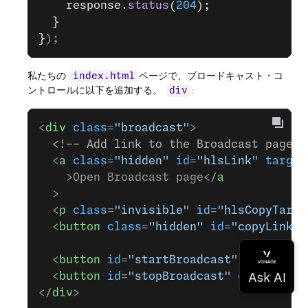
    response.
status
(
204
);
  }
}
);
私たちの
ページで、ブロードキャスト・コ
index.html
ントロールに以下を追加する。
:
div
<
div
 class
=
"broadcast"
>
  <!-- Add link to the Broadcast page a
  <
a
 class
=
"hidden"
 id
=
"hlsLink"
 target
    >Open Broadcast page</
a
  >
  <
p
 class
=
"invisible"
 id
=
"hlsCopyTarge
  <
button
 class
=
"hidden"
 id
=
"copyLink"
>
  <
button
 id
=
"startBroadcast"
>Start Bro
  <
button
 id
=
"stopBroadcast"
 class
=
"hid
</
div
>