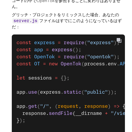
コードの中でOpenTokを参照することに変わりはありませ
ん。
グリッチ・プロジェクトをリミックスした場合、あなたの
ファイルはすでにこのようになっているはず
server.js
だ：
const
 express
 =
 require
(
"express"
);
const
 app
 =
 express
();
const
 OpenTok
 =
 require
(
"opentok"
);
const
 OT
 =
 new
 OpenTok
(
process
.
env
.
API_
let
 sessions
 =
 {};
app
.
use
(
express
.
static
(
"public"
));
app
.
get
(
"/"
, (
request
, 
response
) 
=>
 {
  response.
sendFile
(__dirname 
+
 "/views
}
);