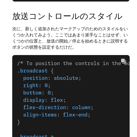
放送コントロールのスタイル
次に、新しく追加されたマークアップのためのスタイルをい
くつか入れてみよう。ここではあまり派手なことはせず、い
くつかの位置と、放送の開始／停止を始めるときに説明する
ボタンの状態を設定するだけだ。
/* To position the controls in the bott
.broadcast
 {
  position
: 
absolute
;
  right
: 
0
;
  bottom
: 
0
;
  display
: 
flex
;
  flex-direction
: 
column
;
  align-items
: 
flex-end
;
}