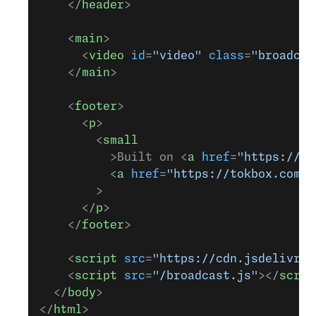
    </
header
>
    <
main
>
      <
video
 id
=
"video"
 class
=
"broadcas
    </
main
>
    <
footer
>
      <
p
>
        <
small
          >Built on <
a
 href
=
"https://gl
          <
a
 href
=
"https://tokbox.com/d
        >
      </
p
>
    </
footer
>
    <
script
 src
=
"https://cdn.jsdelivr.n
    <
script
 src
=
"/broadcast.js"
></
scrip
  </
body
>
</
html
>