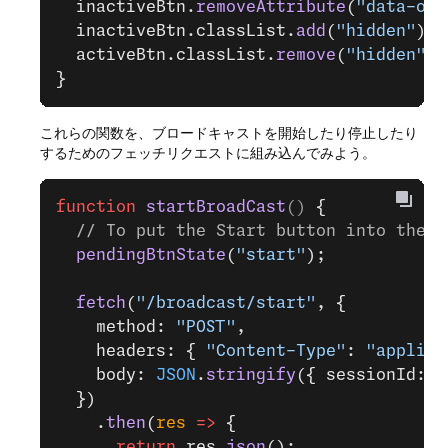
  inactiveBtn.
removeAttribute
(
"data-ori
  inactiveBtn.classList.
add
(
"hidden"
);
  activeBtn.classList.
remove
(
"hidden"
);
}
これらの関数を、ブロードキャストを開始したり停止したり
するためのフェッチリクエストに組み込んでみよう。
function
 startBroadCast
() 
{
  // To put the Start button into the p
  pendingBtnState
(
"start"
);
  fetch
(
"/broadcast/start"
, {
    method: 
"POST"
,
    headers: { 
"Content-Type"
: 
"applica
    body: 
JSON
.
stringify
({ sessionId: s
  })
    .
then
(
res
 =>
 {
      return
 res.
json
();