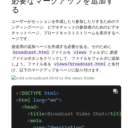
必要なマークアップを追加す
る
ユーザーがセッションを作成したり参加したりするためのラ
ンディングページ、ビデオチャットの参加者のためのビデオ
チャットページ、ブロードキャストストリームを表示するペ
ージです。
放送用の追加ページを作成する必要がある。そのために
ファイルを
フォルダに
新規
broadcast.html
views
ファイル
ボタンをクリックして、ファイルをフォルダに追加
しよう。ファイル名を
と名付
views/broadcast.html
け、以下のマークアップをページに貼り付けます。
<!
DOCTYPE
 html
>
<
html
 lang
=
"en"
>
  <
head
>
    <
title
>Broadcast Video Chat</
title
>
    <
meta
      name
=
"description"