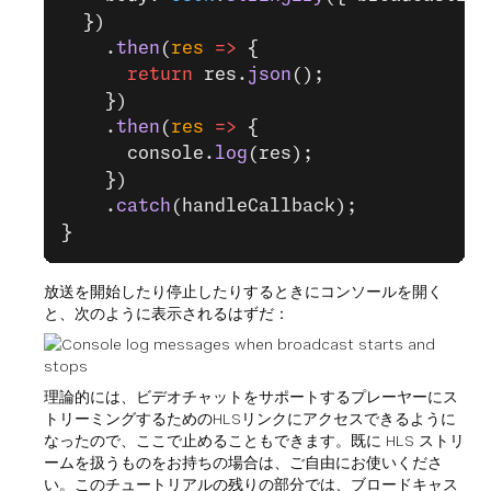
  })
    .
then
(
res
 =>
 {
      return
 res.
json
();
    })
    .
then
(
res
 =>
 {
      console.
log
(res);
    })
    .
catch
(handleCallback);
}
放送を開始したり停止したりするときにコンソールを開く
と、次のように表示されるはずだ：
理論的には、ビデオチャットをサポートするプレーヤーにス
トリーミングするためのHLSリンクにアクセスできるように
なったので、ここで止めることもできます。既に HLS ストリ
ームを扱うものをお持ちの場合は、ご自由にお使いくださ
い。このチュートリアルの残りの部分では、ブロードキャス