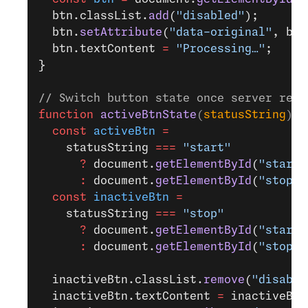
  btn.classList.
add
(
"disabled"
);
  btn.
setAttribute
(
"data-original"
, btn
  btn.textContent 
=
 "Processing…"
;
}
// Switch button state once server resp
function
 activeBtnState
(
statusString
) 
{
  const
 activeBtn
 =
    statusString 
===
 "start"
      ?
 document.
getElementById
(
"startB
      :
 document.
getElementById
(
"stopBr
  const
 inactiveBtn
 =
    statusString 
===
 "stop"
      ?
 document.
getElementById
(
"startB
      :
 document.
getElementById
(
"stopBr
  inactiveBtn.classList.
remove
(
"disable
  inactiveBtn.textContent 
=
 inactiveBtn