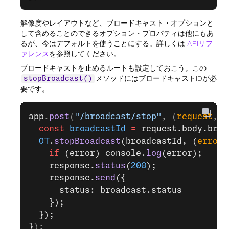
解像度やレイアウトなど、ブロードキャスト・オプションと
して含めることのできるオプション・プロパティは他にもあ
るが、今はデフォルトを使うことにする。詳しくは
APIリフ
ァレンス
を参照してください。
ブロードキャストを止めるルートも設定しておこう。この
メソッドにはブロードキャストIDが必
stopBroadcast()
要です。
app
.
post
(
"/broadcast/stop"
, (
request
, 
r
  const
 broadcastId
 =
 request.body.broa
  OT
.
stopBroadcast
(broadcastId, (
error
,
    if
 (error) console.
log
(error);
    response.
status
(
200
);
    response.
send
({
      status: broadcast.status
    });
  });
}
);