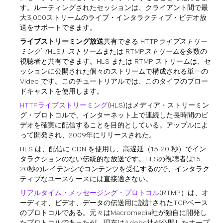
す。ルーティングされたセッションは、クライアント間で最
大3,000ストリームのライブ・インタラクティブ・ビデオ放
送をサポートできます。
ライブストリーミング放送
共有できる
HTTPライブストリー
ミング（HLS）ストリーム
または
RTMPストリーム
を多数の
視聴者と共有できます。HLS または RTMP ストリームは、セ
ッションに公開された個々のストリームで構成される単一の
Video です。このチュートリアルでは、このタイプのブロー
ドキャストを使用します。
HTTPライブストリーミング
(HLS)はメディア・ストリーミン
グ・プロトコルで、インターネット上で連続した長時間のビ
デオを確実に配信することを目的としている。アップルによ
って開発され、2009年にリリースされた。
HLS は、配信に CDN を使用し、高遅延（15-20 秒）でイン
タラクションのない伝統的な放送です。HLSの視聴者は15-
20秒のレイテンシでコンテンツを受信するので、インタラク
ティブなユースケースには直接適さない。
リアルタイム・メッセージング・プロトコル
(RTMP）は、オ
ーディオ、ビデオ、データの伝送用に設計されたTCPベース
のプロトコルである。元々はMacromedia社が独自に開発し
たプロトコルであったが、現在はAdobe社が公開したオープ