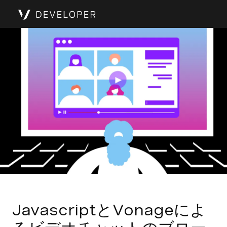
JavascriptとVonageによ