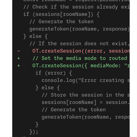
  // Check if the session already exist
  if (sessions[roomName]) {
    // Generate the token
    generateToken(roomName, response);
  } else {
    // If the session does not exist, c
-    OT.createSession((error, session) 
+    // Set the media mode to routed he
+    OT.createSession({ mediaMode: "rou
      if (error) {
        console.log("Error creating ses
      } else {
        // Store the session in the ses
        sessions[roomName] = session.se
        // Generate the token
        generateToken(roomName, respons
      }
    });