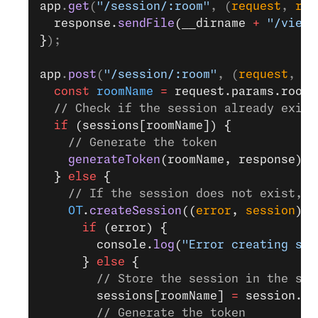
app
.
get
(
"/session/:room"
, (
request
, 
res
  response.
sendFile
(__dirname 
+
 "/views
}
);
app
.
post
(
"/session/:room"
, (
request
, 
re
  const
 roomName
 =
 request.params.room;
  // Check if the session already exist
  if
 (sessions[roomName]) {
    // Generate the token
    generateToken
(roomName, response);
  } 
else
 {
    // If the session does not exist, c
    OT
.
createSession
((
error
, 
session
) 
=
      if
 (error) {
        console.
log
(
"Error creating ses
      } 
else
 {
        // Store the session in the ses
        sessions[roomName] 
=
 session.se
        // Generate the token