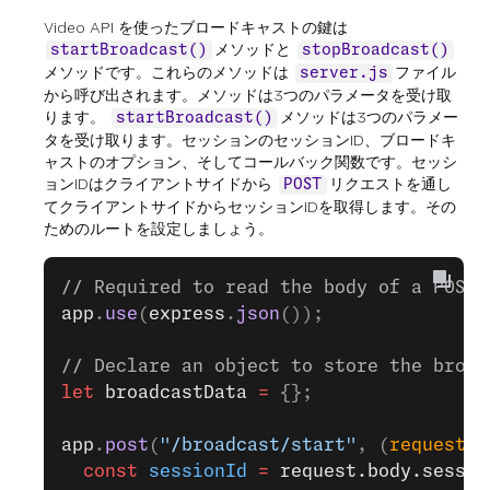
Video API を使ったブロードキャストの鍵は
メソッドと
startBroadcast()
stopBroadcast()
メソッドです。これらのメソッドは
ファイル
server.js
から呼び出されます。メソッドは3つのパラメータを受け取
ります。
メソッドは3つのパラメー
startBroadcast()
タを受け取ります。セッションのセッションID、ブロードキ
ャストのオプション、そしてコールバック関数です。セッシ
ョンIDはクライアントサイドから
リクエストを通し
POST
てクライアントサイドからセッションIDを取得します。その
ためのルートを設定しましょう。
// Required to read the body of a POST 
app
.
use
(
express
.
json
());
// Declare an object to store the broad
let
 broadcastData
 =
 {};
app
.
post
(
"/broadcast/start"
, (
request
, 
  const
 sessionId
 =
 request.body.sessio