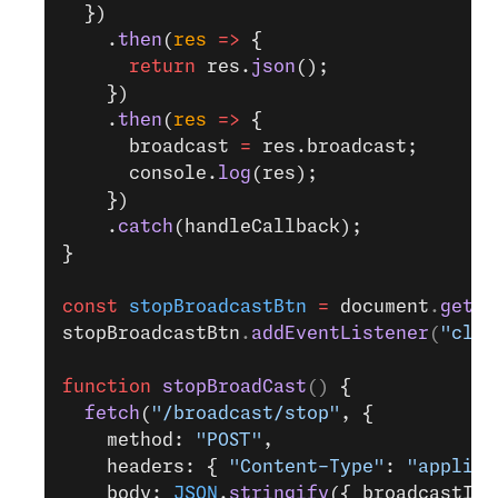
  })
    .
then
(
res
 =>
 {
      return
 res.
json
();
    })
    .
then
(
res
 =>
 {
      broadcast 
=
 res.broadcast;
      console.
log
(res);
    })
    .
catch
(handleCallback);
}
const
 stopBroadcastBtn
 =
 document
.
getEl
stopBroadcastBtn
.
addEventListener
(
"clic
function
 stopBroadCast
() 
{
  fetch
(
"/broadcast/stop"
, {
    method: 
"POST"
,
    headers: { 
"Content-Type"
: 
"applica
    body: 
JSON
.
stringify
({ broadcastId: