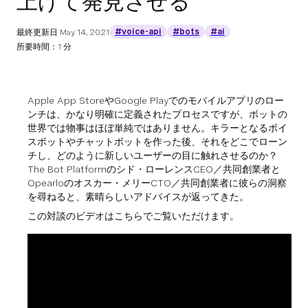
上げて発見させる
#voice-api
#bots
#ai
最終更新日
May 14, 2021
所要時間：1 分
Apple App StoreやGoogle Playでのモバイルアプリのロー
ンチは、かなり明確に定義されたプロセスですが、ボットの
世界では物事はほぼ単純ではありません。キラーとなるボイ
スボットやチャットボットを作った後、それをどこでローン
チし、どのように新しいユーザーの目に触れさせるのか？
The Bot Platformのシド・ローレンスCEO／共同創業者と
Opearloのオスカー・メリーCTO／共同創業者に彼らの洞察
を尋ねると、素晴らしいアドバイスが返ってきた。
この対談のビデオはこちらでご覧いただけます。