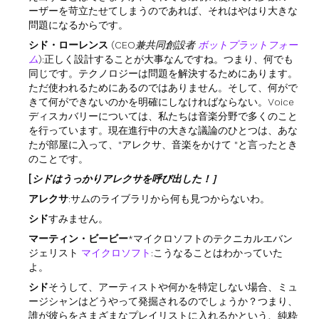
ーザーを苛立たせてしまうのであれば、それはやはり大きな
問題になるからです。
シド・ローレンス
(CEO兼共同創設者
ボットプラットフォー
ム
):正しく設計することが大事なんですね。つまり、何でも
同じです。テクノロジーは問題を解決するためにあります。
ただ使われるためにあるのではありません。そして、何がで
きて何ができないのかを明確にしなければならない。Voice
ディスカバリーについては、私たちは音楽分野で多くのこと
を行っています。現在進行中の大きな議論のひとつは、あな
たが部屋に入って、"アレクサ、音楽をかけて "と言ったとき
のことです。
[シドはうっかりアレクサを呼び出した！］
アレクサ
:サムのライブラリから何も見つからないわ。
シド
すみません。
マーティン・ビービー
*マイクロソフトのテクニカルエバン
ジェリスト
マイクロソフト
:こうなることはわかっていた
よ。
シド
そうして、アーティストや何かを特定しない場合、ミュ
ージシャンはどうやって発掘されるのでしょうか？つまり、
誰が彼らをさまざまなプレイリストに入れるかという、純粋