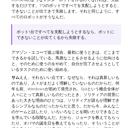
するだけです。1つのボットですべてを支配しようとすると、
できないことが出てきて失敗します。それと同じように、す
べてのロボットがそうなんだ。
ボット1台ですべてを支配しようとするなら、ボットに
できないことが出てくるから失敗する。
アマゾン・エコーで遊ぶ場合、最初に使うときは、どこまで
できるかを試している。馬鹿なことをさせるように仕向ける
と、そのために使うのをやめて、自分が完了させようとして
いるタスクのために使い始める。
サム
ええ、それもいい点です。なぜなら、それは真新しいも
のであり、人々がまだよく理解していないものだからだ。何
年も前、Windowsが初めて発売され、GUIという概念全体が
人々にとって真新しいものだったとき、ソリティアの背景に
あった大きな理由のひとつは、ソリティアが誰もが理解でき
るシンプルなものだったからだと思う。だから今、みんなこ
のゲームと話したり、いろいろなことを聞いたりできること
を学んでいる段階なんだ。だから、ジョークを教えてもらっ
たり、オバマの誕生日を教えてもらったり、そういうことが