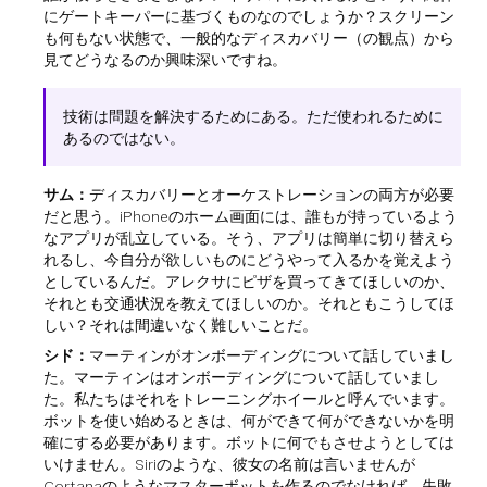
にゲートキーパーに基づくものなのでしょうか？スクリーン
も何もない状態で、一般的なディスカバリー（の観点）から
見てどうなるのか興味深いですね。
技術は問題を解決するためにある。ただ使われるために
あるのではない。
サム：
ディスカバリーとオーケストレーションの両方が必要
だと思う。iPhoneのホーム画面には、誰もが持っているよう
なアプリが乱立している。そう、アプリは簡単に切り替えら
れるし、今自分が欲しいものにどうやって入るかを覚えよう
としているんだ。アレクサにピザを買ってきてほしいのか、
それとも交通状況を教えてほしいのか。それともこうしてほ
しい？それは間違いなく難しいことだ。
シド：
マーティンがオンボーディングについて話していまし
た。マーティンはオンボーディングについて話していまし
た。私たちはそれをトレーニングホイールと呼んでいます。
ボットを使い始めるときは、何ができて何ができないかを明
確にする必要があります。ボットに何でもさせようとしては
いけません。Siriのような、彼女の名前は言いませんが
Cortanaのようなマスターボットを作るのでなければ、失敗