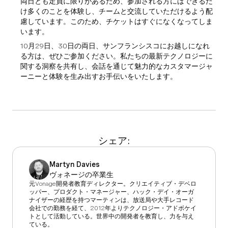
両日とも定員に限りがあるため、参加される方にはできるだ
け多くのことを体験し、チームと交流していただけるよう配
慮しています。このため、チケットはすぐになくなってしま
います。
10月29日、30日の両日、サンフランシスコにお越しになれ
る方は、ぜひご参加ください。私たちの最新テクノロジーに
関する洞察を共有し、会話を通じて魅力的なカスタマージャ
ーニーと体験を生み出すお手伝いをいたします。
シェア:
Martyn Davies
ヴォネージの卒業生
元Vonage開発者教育ディレクター。クリエイティブ・デベロ
ッパー、プロダクト・マネージャー、ハック・デイ・オーガ
ナイザーの経歴を持つマーティンは、放送局や大手レコード
会社での勤務を経て、2012年よりテクノロジー・アドボケイ
トとして活動している。世界中の開発者を教育し、力を与え
ている。