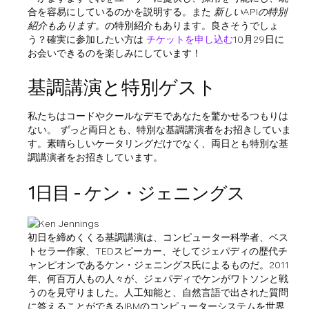
合を容易にしているのかを説明する。また
新しいAPIの特別
紹介もあります。
の特別紹介もあります。良さそうでしょ
う？確実に参加したい方は
チケットを申し込む
10月29日に
お会いできるのを楽しみにしています！
基調講演と特別ゲスト
私たちはコードやクールなデモであなたを驚かせるつもりは
ない。
ずっと
両日とも、特別な基調講演者をお招きしていま
す。素晴らしいケータリングだけでなく、両日とも特別な基
調講演者をお招きしています。
1日目 - ケン・ジェニングス
初日を締めくくる基調講演は、コンピューター科学者、ベス
トセラー作家、TEDスピーカー、そしてジェパディの歴代チ
ャンピオンであるケン・ジェニングス氏によるものだ。2011
年、何百万人もの人々が、ジェパディでケンがワトソンと戦
うのを見守りました。人工知能と、自然言語で出された質問
に答えることができるIBMのコンピューターシステムを世界