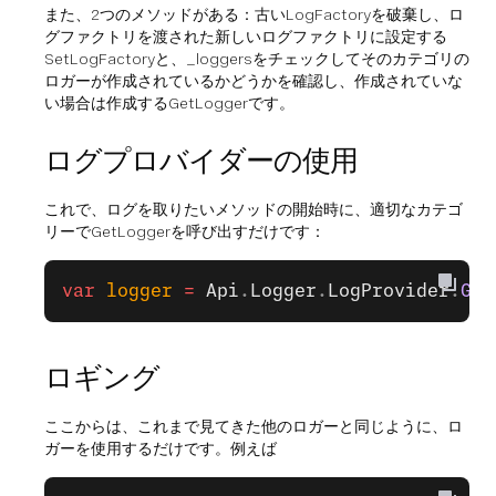
また、2つのメソッドがある：古いLogFactoryを破棄し、ロ
グファクトリを渡された新しいログファクトリに設定する
SetLogFactoryと、_loggersをチェックしてそのカテゴリの
ロガーが作成されているかどうかを確認し、作成されていな
い場合は作成するGetLoggerです。
ログプロバイダーの使用
これで、ログを取りたいメソッドの開始時に、適切なカテゴ
リーでGetLoggerを呼び出すだけです：
var
 logger
 =
 Api
.
Logger
.
LogProvider
.
Get
ロギング
ここからは、これまで見てきた他のロガーと同じように、ロ
ガーを使用するだけです。例えば