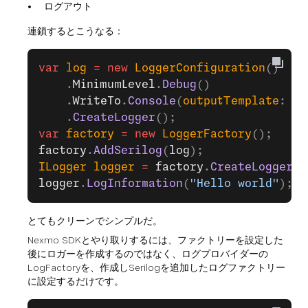
ログアウト
連鎖するとこうなる：
var
 log
 =
 new
 LoggerConfiguration
()
    .
MinimumLevel
.
Debug
()
    .
WriteTo
.
Console
(
outputTemplate
: 
"{
    .
CreateLogger
();
var
 factory
 =
 new
 LoggerFactory
();
factory
.
AddSerilog
(
log
);
ILogger
 logger
 =
 factory
.
CreateLogger
(
"
logger
.
LogInformation
(
"Hello world"
);
とてもクリーンでシンプルだ。
Nexmo SDKとやり取りするには、ファクトリーを設定した
後にロガーを作成するのではなく、ログプロバイダーの
LogFactoryを、作成しSerilogを追加したログファクトリー
に設定するだけです。