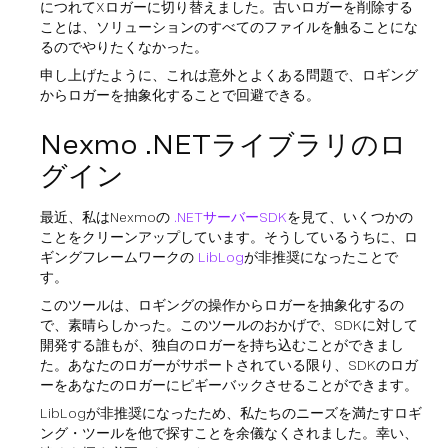
につれてXロガーに切り替えました。古いロガーを削除する
ことは、ソリューションのすべてのファイルを触ることにな
るのでやりたくなかった。
申し上げたように、これは意外とよくある問題で、ロギング
からロガーを抽象化することで回避できる。
Nexmo .NETライブラリのロ
グイン
最近、私はNexmoの
.NETサーバーSDK
を見て、いくつかの
ことをクリーンアップしています。そうしているうちに、ロ
ギングフレームワークの
LibLog
が非推奨になったことで
す。
このツールは、ロギングの操作からロガーを抽象化するの
で、素晴らしかった。このツールのおかげで、SDKに対して
開発する誰もが、独自のロガーを持ち込むことができまし
た。あなたのロガーがサポートされている限り、SDKのロガ
ーをあなたのロガーにピギーバックさせることができます。
LibLogが非推奨になったため、私たちのニーズを満たすロギ
ング・ツールを他で探すことを余儀なくされました。幸い、