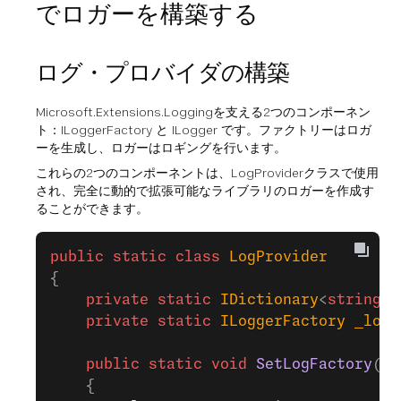
でロガーを構築する
ログ・プロバイダの構築
Microsoft.Extensions.Loggingを支える2つのコンポーネン
ト：ILoggerFactory と ILogger です。ファクトリーはロガ
ーを生成し、ロガーはロギングを行います。
これらの2つのコンポーネントは、LogProviderクラスで使用
され、完全に動的で拡張可能なライブラリのロガーを作成す
ることができます。
public
 static
 class
 LogProvider
{
    private
 static
 IDictionary
<
string
, 
    private
 static
 ILoggerFactory
 _logg
    public
 static
 void
 SetLogFactory
(
IL
    {