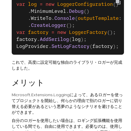
var
 log
 =
 new
 LoggerConfiguration
()
    .
MinimumLevel
.
Debug
()
    .
WriteTo
.
Console
(
outputTemplate
: 
"{
    .
CreateLogger
();
var
 factory
 =
 new
 LoggerFactory
();
factory
.
AddSerilog
(
log
);
LogProvider
.
SetLogFactory
(
factory
);
これで、高度に設定可能な独自のライブラリ・ロガーが完成
しました。
メリット
Microsoft.Extensions.Loggingによって、あるロガーを使っ
てプロジェクトを開始し、何らかの理由で別のロガーに切り
替える必要があるという悪夢のようなシナリオを避けること
ができます。
自分のロガーを使用したい場合は、ロギング拡張機能を使用
している間でも、自由に使用できます。必要なのは、使用し