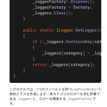
        _loggerFactory
?
.
Dispose
();
        _loggerFactory
 =
 factory
;
        _loggers
.
Clear
();
    }
    public
 static
 ILogger
 GetLogger
(
str
    {
        if
 (
!
_loggers
.
ContainsKey
(
categ
        {
            _loggers
[
category
] 
=
 _logge
        }
        return
 _loggers
[
category
];
    }
}
このモデルでは、2つのフィールドを持つLogProviderという
静的クラスを作成します：各カテゴリのロガーを含む辞書で
ある _loggers と、ロガーを構築する _loggerFactory で
す。