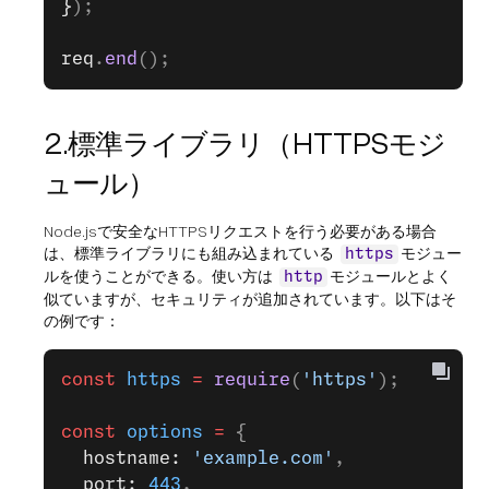
}
);
req
.
end
();
2.標準ライブラリ（HTTPSモジ
ュール）
Node.jsで安全なHTTPSリクエストを行う必要がある場合
は、標準ライブラリにも組み込まれている
モジュー
https
ルを使うことができる。使い方は
モジュールとよく
http
似ていますが、セキュリティが追加されています。以下はそ
の例です：
const
 https
 =
 require
(
'https'
);
const
 options
 =
 {
  hostname: 
'example.com'
,
  port: 
443
,