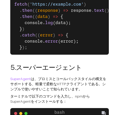
fetch
(
'https://example.com'
)
  .
then
((
response
) 
=>
 response
.
text
())
  .
then
((
data
) 
=>
 {
    console.
log
(data);
  }
)
  .
catch
((
error
) 
=>
 {
    console.
error
(error);
  }
);
5.スーパーエージェント
SuperAgent
は、プロミスとコールバックスタイルの構文を
サポートする、軽量で柔軟なHTTPクライアントである。シ
ンプルで使いやすいことで知られています。
ターミナルで以下のコマンドを入力し、npmから
SuperAgentをインストールする：