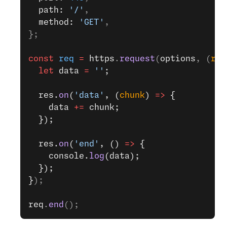
  path: 
'/'
,
  method: 
'GET'
,
};
const
 req
 =
 https
.
request
(
options
, (
res
  let
 data 
=
 ''
;
  res.
on
(
'data'
, (
chunk
) 
=>
 {
    data 
+=
 chunk;
  });
  res.
on
(
'end'
, () 
=>
 {
    console.
log
(data);
  });
}
);
req
.
end
();