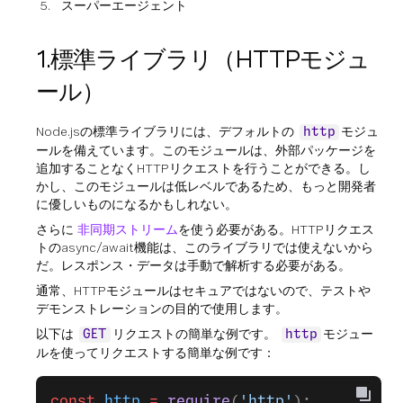
スーパーエージェント
1.標準ライブラリ（HTTPモジュ
ール）
Node.jsの標準ライブラリには、デフォルトの
モジュ
http
ールを備えています。このモジュールは、外部パッケージを
追加することなくHTTPリクエストを行うことができる。し
かし、このモジュールは低レベルであるため、もっと開発者
に優しいものになるかもしれない。
さらに
非同期ストリーム
を使う必要がある。HTTPリクエス
トのasync/await機能は、このライブラリでは使えないから
だ。レスポンス・データは手動で解析する必要がある。
通常、HTTPモジュールはセキュアではないので、テストや
デモンストレーションの目的で使用します。
以下は
リクエストの簡単な例です。
モジュー
GET
http
ルを使ってリクエストする簡単な例です：
const
 http
 =
 require
(
'http'
);