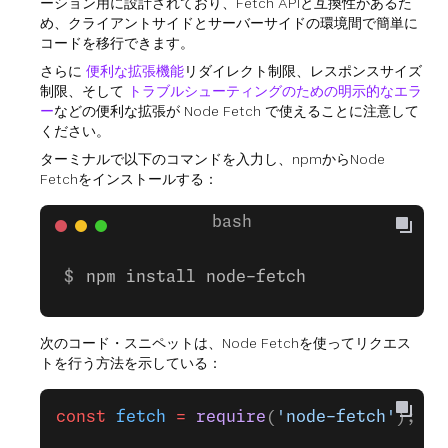
ーション用に設計されており、Fetch APIと互換性があるた
め、クライアントサイドとサーバーサイドの環境間で簡単に
コードを移行できます。
さらに
便利な拡張機能
リダイレクト制限、レスポンスサイズ
制限、そして
トラブルシューティングのための明示的なエラ
ー
などの便利な拡張が Node Fetch で使えることに注意して
ください。
ターミナルで以下のコマンドを入力し、npmからNode
Fetchをインストールする：
npm install node-fetch
次のコード・スニペットは、Node Fetchを使ってリクエス
トを行う方法を示している：
const
 fetch
 =
 require
(
'node-fetch'
);