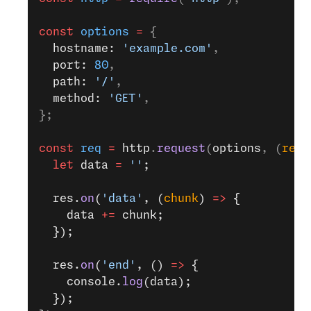
const
 options
 =
 {
  hostname: 
'example.com'
,
  port: 
80
,
  path: 
'/'
,
  method: 
'GET'
,
};
const
 req
 =
 http
.
request
(
options
, (
res
)
  let
 data 
=
 ''
;
  res.
on
(
'data'
, (
chunk
) 
=>
 {
    data 
+=
 chunk;
  });
  res.
on
(
'end'
, () 
=>
 {
    console.
log
(data);
  });