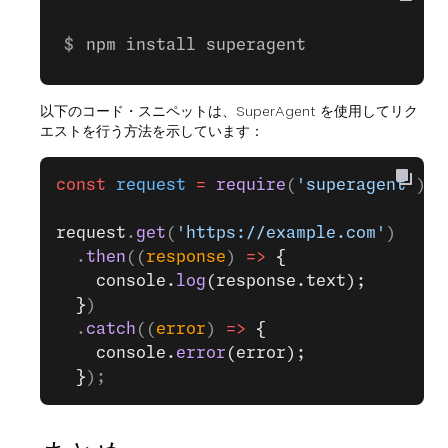
npm install superagent
以下のコード・スニペットは、SuperAgent を使用してリク
エストを行う方法を示しています：
const
 request
 =
 require
(
'superagent'
);
request
.
get
(
'https://example.com'
)
  .
then
((
response
) 
=>
 {
    console.
log
(response.text);
  }
)
  .
catch
((
error
) 
=>
 {
    console.
error
(error);
  }
);