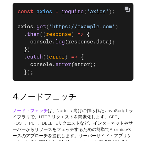
const
 axios
 =
 require
(
'axios'
);
axios
.
get
(
'https://example.com'
)
  .
then
((
response
) 
=>
 {
    console.
log
(response.data);
  }
)
  .
catch
((
error
) 
=>
 {
    console.
error
(error);
  }
);
4.ノードフェッチ
ノード・フェッチ
は、Node.js 向けに作られた JavaScript ラ
イブラリで、HTTP リクエストを簡素化します。GET、
POST、PUT、DELETEリクエストなど、インターネットやサ
ーバーからリソースをフェッチするための簡単でPromiseベ
ースのアプローチを提供します。サーバーサイド・アプリケ