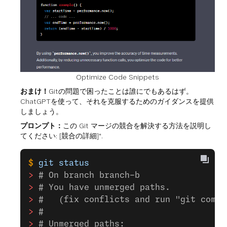
Optimize Code Snippets
おまけ！
Gitの問題で困ったことは誰にでもあるはず。
ChatGPTを使って、それを克服するためのガイダンスを提供
しましょう。
プロンプト：
この Git マージの競合を解決する方法を説明し
てください: [競合の詳細]".
$
 git
 status
>
 # On branch branch-b
>
 # You have unmerged paths.
>
 #   (fix conflicts and run "git commi
>
 #
>
 # Unmerged paths: