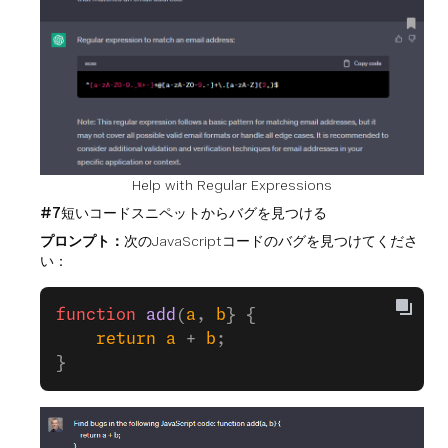
Help with Regular Expressions
#7
短いコードスニペットからバグを見つける
プロンプト：
次のJavaScriptコードのバグを見つけてくださ
い：
function
 add
(
a
, 
b
} {
    return
 a
 + 
b
;
}