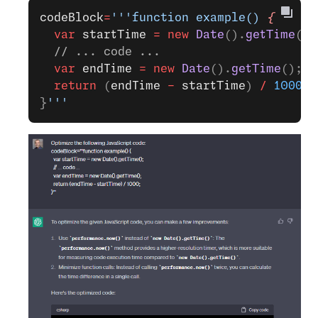
codeBlock
=
'''function example() 
{
  var
 startTime
 =
 new
 Date
().
getTime
();
  // ... code ...
  var
 endTime
 =
 new
 Date
().
getTime
();
  return
 (
endTime
 -
 startTime
) 
/
 1000
;
}
'''