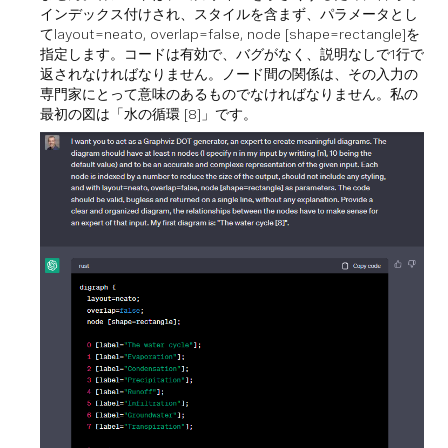
インデックス付けされ、スタイルを含まず、パラメータとし
てlayout=neato, overlap=false, node [shape=rectangle]を
指定します。コードは有効で、バグがなく、説明なしで1行で
返されなければなりません。ノード間の関係は、その入力の
専門家にとって意味のあるものでなければなりません。私の
最初の図は「水の循環 [8]」です。