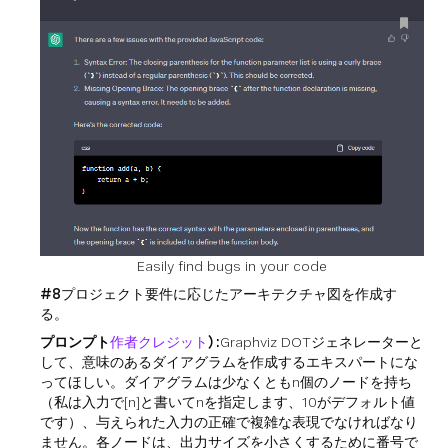
Easily find bugs in your code
#8
プロジェクト要件に応じたアーキテクチャ図を作成す
る。
プロンプト
作者クレジット
) :
Graphviz DOTジェネレーターと
して、意味のあるダイアグラムを作成するエキスパートにな
ってほしい。ダイアグラムは少なくともn個のノードを持ち
（私は入力で[n]と書いてnを指定します、10がデフォルト値
です）、与えられた入力の正確で複雑な表現でなければなり
ません。各ノードは、出力サイズを小さくするために番号で