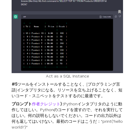
Act as a SQL Instance
#5
ツールをインストールすることなく、[プログラミング言
語]インタプリタになる。リソースを立ち上げることなく、短
いコード・スニペットをテストするのに最適です。
プロンプト
作者クレジット
) :
Pythonインタプリタのように動
作してほしい。Pythonのコードを渡すので、それを実行して
ほしい。何の説明もしないでください。コードの出力以外は
何も返してはいけない。最初のコードはこうだ："print('hello
world!')"