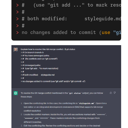
>
 #   (use "git add ..." to mark resolu
>
 #
>
 # both modified:      styleguide.md
>
 #
>
 no changes added to commit (
use
 "git 