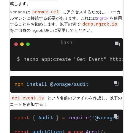
成します。
Vonage は
にアクセスするために、ローカ
answer_url
ルマシンに接続する必要があります。これには
ngrok
を使用
することをお勧めします。以下の例で
demo.ngrok.io
をご自身の ngrok URL に変更してください。
nexmo app:create "Get Event" http://
npm
 install
 @vonage/audit
という名前のファイルを作成し、以下の
get-event.js
コードを追加する：
const
 { 
Audit
 } 
=
 require
(
'@vonage/audi
const
 auditClient
 =
 new
 Audit
({