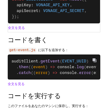
  apiKey: 
VONAGE_API_KEY
,
  apiSecret: 
VONAGE_API_SECRET
,
});
全文を見る
コードを書く
に以下を追加する：
get-event.js
auditClient
.
getEvent
(
EVENT_UUID
)
  .
then
((
event
) 
=>
 console
.
log
(
event
))
  .
catch
((
error
) 
=>
 console
.
error
(
error
)
全文を見る
コードを実行する
このファイルをあなたのマシンに保存し、実行する：