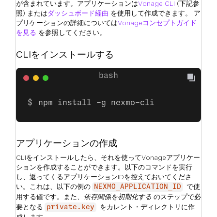
が含まれています。アプリケーションは
Vonage CLI
(下記参
照) または
ダッシュボード経由
を使用して作成できます。 ア
プリケーションの詳細については
Vonageコンセプトガイド
を見る
を参照してください。
CLIをインストールする
npm install -g nexmo-cli
アプリケーションの作成
CLIをインストールしたら、それを使ってVonageアプリケー
ションを作成することができます。以下のコマンドを実行
し、返ってくるアプリケーションIDを控えておいてくださ
い。これは、以下の例の
で使
NEXMO_APPLICATION_ID
用する値です。また、
依存関係を初期化する
のステップで必
要となる
をカレント・ディレクトリに作
private.key