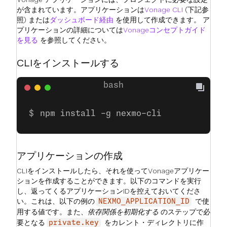
が含まれています。アプリケーションは
Vonage CLI
(下記参
照) または
ダッシュボード経由
を使用して作成できます。 ア
プリケーションの詳細については
Vonageコンセプトガイド
を見る
を参照してください。
CLIをインストールする
npm install -g nexmo-cli
アプリケーションの作成
CLIをインストールしたら、それを使ってVonageアプリケー
ションを作成することができます。以下のコマンドを実行
し、返ってくるアプリケーションIDを控えておいてくださ
い。これは、以下の例の
で使
NEXMO_APPLICATION_ID
用する値です。また、
依存関係を初期化する
のステップで必
要となる
をカレント・ディレクトリに作
private.key