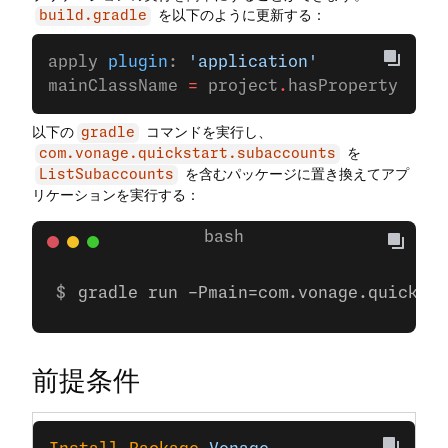
を以下のように更新する：
build.gradle
apply 
plugin
: 
'application'
mainClassName 
=
 project
.
hasProperty(
'mai
以下の
コマンドを実行し、
gradle
を
com.vonage.quickstart.subaccounts
を含むパッケージに置き換えてアプ
ListSubaccounts
リケーションを実行する：
gradle run -Pmain=com.vonage.quicksta
前提条件