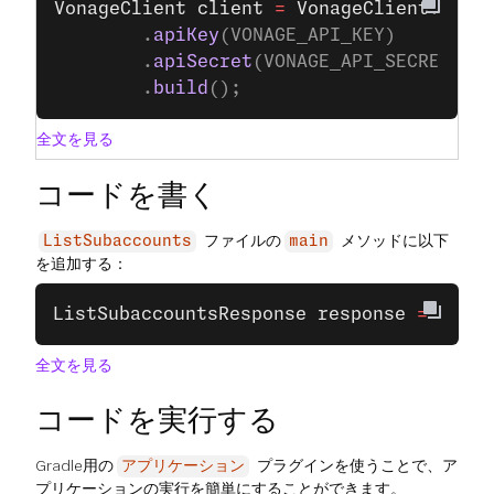
VonageClient
 client
 =
 VonageClient
.
buil
		.
apiKey
(VONAGE_API_KEY)
		.
apiSecret
(VONAGE_API_SECRET)
		.
build
();
全文を見る
コードを書く
ファイルの
メソッドに以下
ListSubaccounts
main
を追加する：
ListSubaccountsResponse
 response
 =
 clien
全文を見る
コードを実行する
Gradle用の
プラグインを使うことで、ア
アプリケーション
プリケーションの実行を簡単にすることができます。