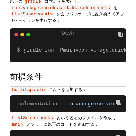
以下の
コマンドを実行し、
gradle
を
com.vonage.quickstart.kt.subaccounts
を含むパッケージに置き換えてアプ
ListSubaccounts
リケーションを実行する：
gradle run -Pmain=com.vonage.quicksta
前提条件
に以下を追加する：
build.gradle
implementation 
'com.vonage:server-sdk:9
という名前のファイルを作成し、
ListSubaccounts
メソッドに以下のコードを追加する：
main