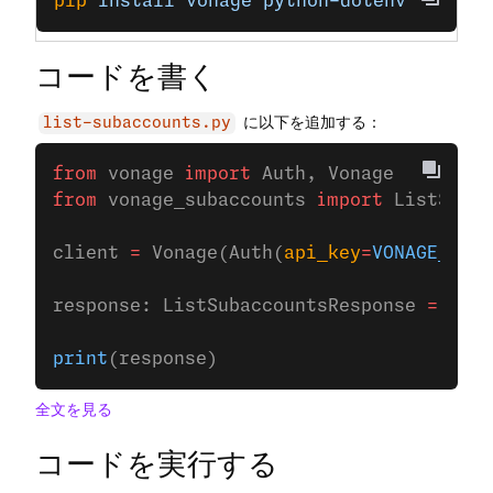
pip
 install
 vonage
 python-dotenv
コードを書く
に以下を追加する：
list-subaccounts.py
from
 vonage 
import
 Auth, Vonage
from
 vonage_subaccounts 
import
 ListSubac
client 
=
 Vonage(Auth(
api_key
=
VONAGE_API_
response: ListSubaccountsResponse 
=
 clie
print
(response)
全文を見る
コードを実行する