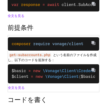
var
 response
 =
 await
 client
.
SubAccountsC
全文を見る
前提条件
composer
 require
 vonage/client
という名前のファイルを作成
get-subaccounts.php
し、以下のコードを追加する：
$basic
 =
 new
 \Vonage\Client\Credentials
$client
 =
 new
 \Vonage\Client
(
$basic
);
全文を見る
コードを書く