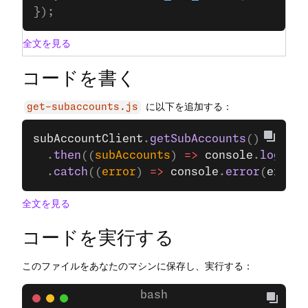
});
全文を見る
コードを書く
に以下を追加する：
get-subaccounts.js
subAccountClient
.
getSubAccounts
()
  .
then
((
subAccounts
) 
=>
 console
.
log
(
sub
  .
catch
((
error
) 
=>
 console
.
error
(
error
)
全文を見る
コードを実行する
このファイルをあなたのマシンに保存し、実行する：