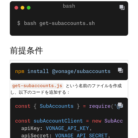
bash get-subaccounts.sh
前提条件
npm
 install
 @vonage/subaccounts
という名前のファイルを作成
get-subaccounts.js
し、以下のコードを追加する：
const
 { 
SubAccounts
 } 
=
 require
(
'@vonag
const
 subAccountClient
 =
 new
 SubAccount
  apiKey: 
VONAGE_API_KEY
,
  apiSecret: 
VONAGE_API_SECRET
,