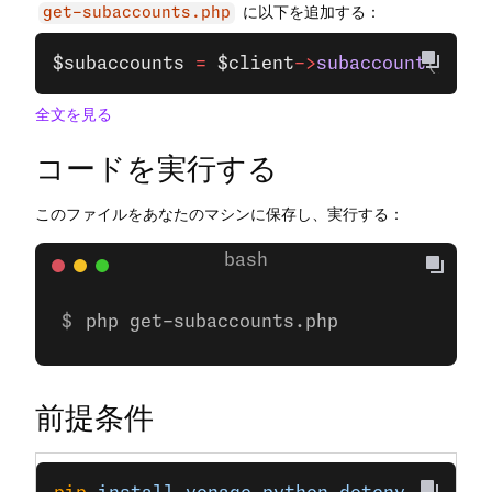
に以下を追加する：
get-subaccounts.php
$subaccounts
 =
 $client
->
subaccount
()
->
ge
全文を見る
コードを実行する
このファイルをあなたのマシンに保存し、実行する：
php get-subaccounts.php
前提条件