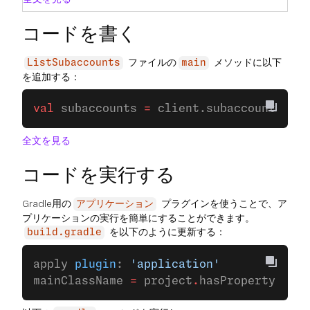
コードを書く
ファイルの
メソッドに以下
ListSubaccounts
main
を追加する：
val
 subaccounts 
=
 client.subaccounts.
lis
全文を見る
コードを実行する
Gradle用の
プラグインを使うことで、ア
アプリケーション
プリケーションの実行を簡単にすることができます。
を以下のように更新する：
build.gradle
apply 
plugin
: 
'application'
mainClassName 
=
 project
.
hasProperty(
'mai