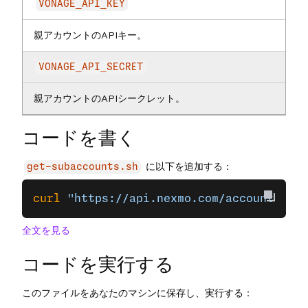
VONAGE_API_KEY
親アカウントのAPIキー。
VONAGE_API_SECRET
親アカウントのAPIシークレット。
コードを書く
に以下を追加する：
get-subaccounts.sh
curl
 "https://api.nexmo.com/accounts/
$VO
全文を見る
コードを実行する
このファイルをあなたのマシンに保存し、実行する：