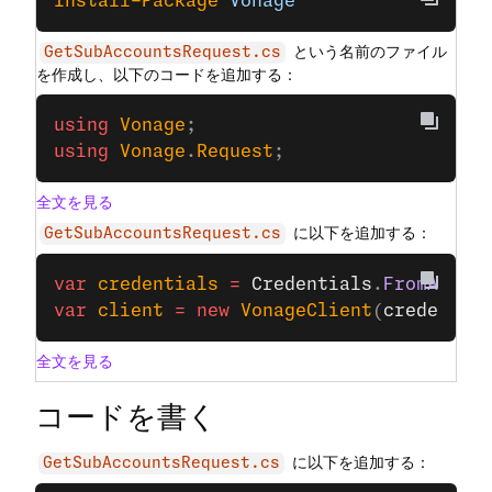
Install-Package
 Vonage
という名前のファイル
GetSubAccountsRequest.cs
を作成し、以下のコードを追加する：
using
 Vonage
;
using
 Vonage
.
Request
;
全文を見る
に以下を追加する：
GetSubAccountsRequest.cs
var
 credentials
 =
 Credentials
.
FromApiKe
var
 client
 =
 new
 VonageClient
(
credentia
全文を見る
コードを書く
に以下を追加する：
GetSubAccountsRequest.cs