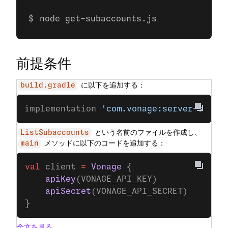
node get-subaccounts.js
前提条件
に以下を追加する：
build.gradle
implementation 
'com.vonage:server-sdk-k
という名前のファイルを作成し、
ListSubaccounts
メソッドに以下のコードを追加する：
main
val
 client 
=
 Vonage
 {
    apiKey
(VONAGE_API_KEY)
    apiSecret
(VONAGE_API_SECRET)
}
全文を見る