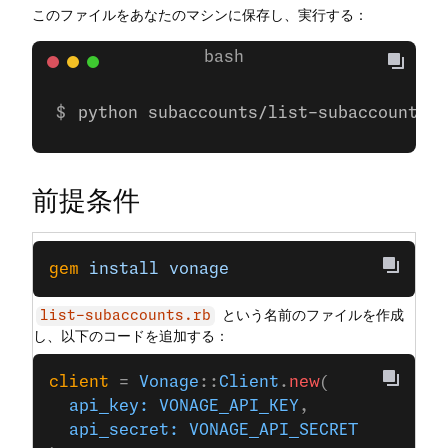
このファイルをあなたのマシンに保存し、実行する：
python subaccounts/list-subaccounts.p
前提条件
gem
 install
 vonage
という名前のファイルを作成
list-subaccounts.rb
し、以下のコードを追加する：
client
 = 
Vonage
::
Client
.
new
(
  api_key:
 VONAGE_API_KEY
,
  api_secret:
 VONAGE_API_SECRET