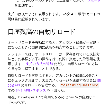
は、以下のメールアドレスにご連絡ください。
サポート
を追加する。
支払いは次のように表示されます。
ネクスモ
銀行/カードの
明細書に記載されています。
口座残高の自動リロード
オートリロードを有効にすると、アカウント残高が一定以下
になったときに自動的に残高を補充することができます。
デフォルトでは、オートリロードは、保存されている支払方
法と、お客様が以下の操作を行った際に指定した取引額を使
用します。
支払い方法の追加
ただし、自動リロードの方法
や量を別に指定することもできる。
自動リロードを有効にすると、アカウントの残高は6分ごと
にチェックされます。大量のメッセージを送信する場合は
開
発者API
のリロードを管理する。
remaining-balance
での
SMS APIレスポンス
を下回った。
現在、Developer APIで利用できるのはPayPalの自動リロー
ドのみです。