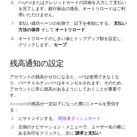
PayPalまたはクレジットカードの詳細を入力して支払い
を完了します。銀行振込の場合、オートリロードはご利
用いただけません。
支払い成功ページの右側で、以下を有効にする。
支払い
方法の保存
そして
オートリロード
.
オートリロードのしきい値とトップアップ額を設定し、
クリックします。
セーブ
.
残高通知の設定
アカウントの残高がゼロになると、APIは使用できなくな
り、バーチャルナンバーはキャンセルされます。そのため、
アカウントに常に残高があるようにしておくことが重要で
す。
Accountの残高が一定以下になった際にEメールを受信す
る：
にサインインする。
開発者ダッシュボード
.
左側のナビゲーション・メニューで、ユーザー名の横に
ある矢印をクリックし、次に
請求と支払い
.