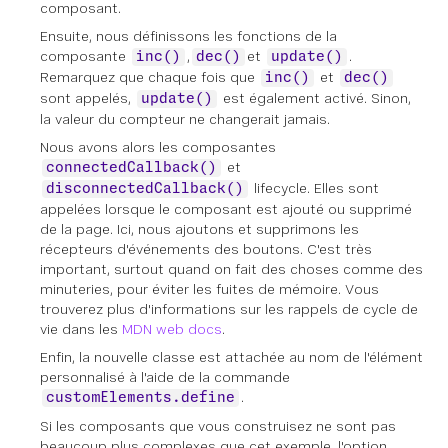
composant.
Ensuite, nous définissons les fonctions de la
composante
,
et
.
inc()
dec()
update()
Remarquez que chaque fois que
et
inc()
dec()
sont appelés,
est également activé. Sinon,
update()
la valeur du compteur ne changerait jamais.
Nous avons alors les composantes
et
connectedCallback()
lifecycle. Elles sont
disconnectedCallback()
appelées lorsque le composant est ajouté ou supprimé
de la page. Ici, nous ajoutons et supprimons les
récepteurs d'événements des boutons. C'est très
important, surtout quand on fait des choses comme des
minuteries, pour éviter les fuites de mémoire. Vous
trouverez plus d'informations sur les rappels de cycle de
vie dans les
MDN web docs
.
Enfin, la nouvelle classe est attachée au nom de l'élément
personnalisé à l'aide de la commande
.
customElements.define
Si les composants que vous construisez ne sont pas
beaucoup plus complexes que cet exemple, l'option