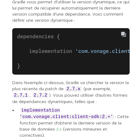
Gradle vous permet d'utiliser la version dynamique, ce qui
lui permet de récupérer automatiquement la dernière
version compatible d'une dépendance. Voici comment
définir une version dynamique :
dependencies {
    implementation 
'com.vonage.client:c
}
Dans l'exemple ci-dessus, Gradle va chercher la version la
plus récente du patch de
(par exemple,
2.7.x
,
). Vous pouvez utiliser d'autres formes
2.7.1
2.7.2
de dépendances dynamiques, telles que :
implementation
: Cette
'com.vonage.client:client-sdk:2.+'
fonction permet d'obtenir la dernière version de la
base de données
2.x
(versions mineures et
correctives).