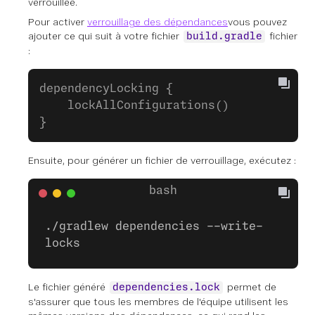
verrouillée.
Pour activer
verrouillage des dépendances
vous pouvez
ajouter ce qui suit à votre fichier
fichier
build.gradle
:
dependencyLocking {
    lockAllConfigurations()
}
Ensuite, pour générer un fichier de verrouillage, exécutez :
./gradlew dependencies --write-
locks
Le fichier généré
permet de
dependencies.lock
s'assurer que tous les membres de l'équipe utilisent les