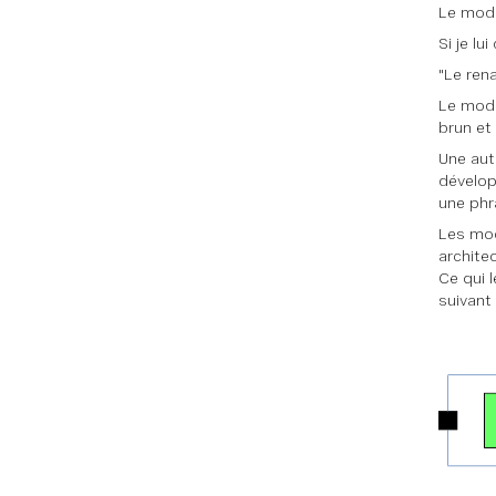
Le modè
Si je lu
"Le ren
Le modè
brun et 
Une aut
dévelop
une phr
Les mod
archite
Ce qui 
suivant