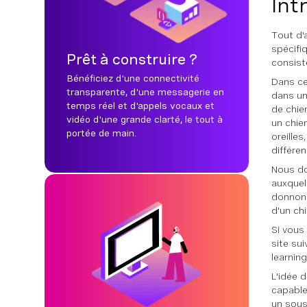
Int
Tout d'
spécifi
Prêt à construire ?
consist
Bénéficiez d'une connectivité
Dans ce
transparente, d'une messagerie en
dans un
temps réel et d'appels vocaux et
de chie
vidéo d'une grande clarté, le tout à
un chie
portée de main.
oreille
différen
Nous do
auxquel
donnons
d'un ch
Si vous
site su
learning
L'idée 
capable
un sous