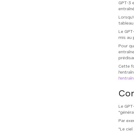
GPT-3 e
entraîné
Lorsqu'
tableau
Le GPT-
mis au 
Pour qu
entraîn
prédisa
Cette f
l'entra
l'entra
Com
Le GPT-
"générat
Par exe
"Le ciel