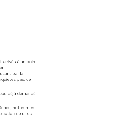
 arrivés à un point
Des
ssant par la
nquiétez pas, ce
-vous déjà demandé
 tâches, notamment
truction de sites