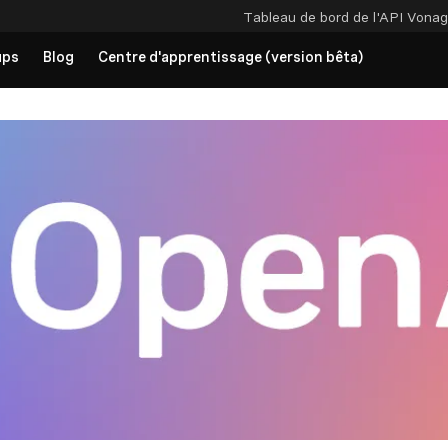
Tableau de bord de l'API
Vonag
ups
Blog
Centre d'apprentissage (version bêta)