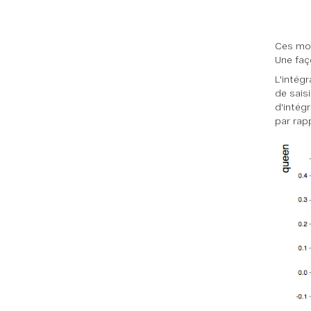
Ces mod
Une faç
L'intég
de sais
d'intég
par rap