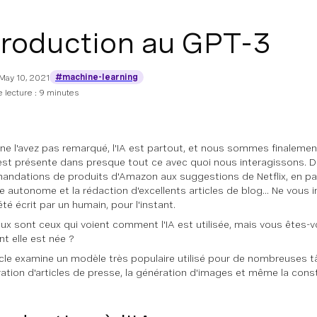
troduction au GPT-3
#machine-learning
May 10, 2021
 lecture : 9 minutes
 ne l'avez pas remarqué, l'IA est partout, et nous sommes finalement
 est présente dans presque tout ce avec quoi nous interagissons. 
ndations de produits d'Amazon aux suggestions de Netflix, en pa
e autonome et la rédaction d'excellents articles de blog... Ne vous i
 été écrit par un humain, pour l'instant.
x sont ceux qui voient comment l'IA est utilisée, mais vous êtes
 elle est née ?
icle examine un modèle très populaire utilisé pour de nombreuses
ration d'articles de presse, la génération d'images et même la cons