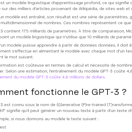
st un modèle linguistique d'apprentissage profond, ce qui signifie
 sur des milliers d'articles provenant de Wikipédia, de sites web et d
un modèle est entraîné, son résultat est une série de paramètres,
 multidimensionnel de nombres. Ces nombres représentent ce que 
3 contient 175 milliards de paramètres. À titre de comparaison, M
point un modèle linguistique qui n'utilise que 10 milliards de paramè
'un modèle puisse apprendre à partir de données données, il doit êt
ement s'effectue en alimentant le modèle avec chaque mot d'un tex
nt le mot suivant.
ormation est coûteuse en termes de calcul et nécessite de nombr
îner. Selon une estimation, l'entraînement du modèle GPT-3 coûte 4,6 
înement du modèle GPT-3 coûte 4,6 millions de dollars
.
ment fonctionne le GPT-3 ?
3 est connu sous le nom de (G)enerative (P)re-trained (T)ransforme
if" signifie qu'il peut générer un nouveau texte à partir d'un texte d'
mple, si nous donnons au modèle le texte suivant :
 est