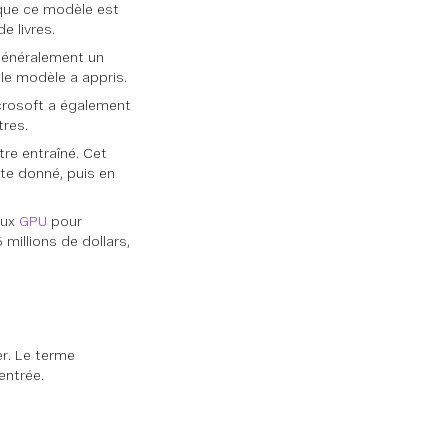
 que ce modèle est
e livres.
 généralement un
le modèle a appris.
icrosoft a également
tres.
re entraîné. Cet
te donné, puis en
eux
GPU
pour
millions de dollars,
r. Le terme
entrée.