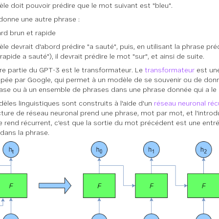
le doit pouvoir prédire que le mot suivant est "bleu".
i donne une autre phrase :
ard brun et rapide
le devrait d'abord prédire "a sauté", puis, en utilisant la phrase pr
rapide a sauté"), il devrait prédire le mot "sur", et ainsi de suite.
re partie du GPT-3 est le transformateur. Le
transformateur
est une
pée par Google, qui permet à un modèle de se souvenir ou de donn
ase ou à un ensemble de phrases dans une phrase donnée qui a le 
èles linguistiques sont construits à l'aide d'un
réseau neuronal réc
cture de réseau neuronal prend une phrase, mot par mot, et l'introdu
le rend récurrent, c'est que la sortie du mot précédent est une entr
 dans la phrase.