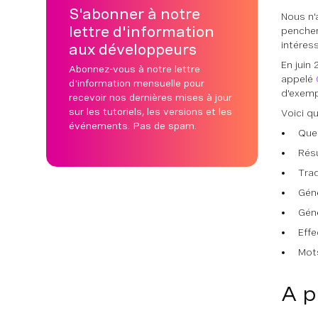
S'abonner à notre
Nous n'
lettre d'information
pencher
intéres
aux développeurs
En juin
Abonnez-vous à notre lettre
appelé
d'information mensuelle pour
d'exemp
recevoir nos dernières mises à jour
sur les tutoriels, les versions et les
Voici qu
événements. Pas de spam.
Que
Rés
Tra
Géné
Gén
Effe
Mot
A p