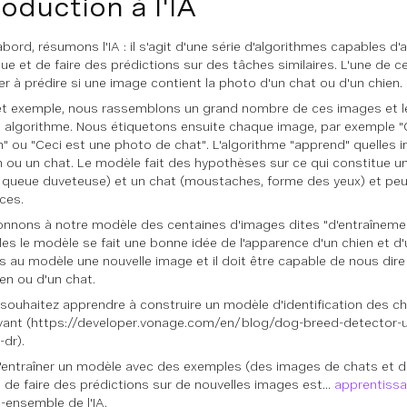
roduction à l'IA
abord, résumons l'IA : il s'agit d'une série d'algorithmes capables d
que et de faire des prédictions sur des tâches similaires. L'une de c
er à prédire si une image contient la photo d'un chat ou d'un chien.
t exemple, nous rassemblons un grand nombre de ces images et l
 algorithme. Nous étiquetons ensuite chaque image, par exemple "
n" ou "Ceci est une photo de chat". L'algorithme "apprend" quelles
n ou un chat. Le modèle fait des hypothèses sur ce qui constitue u
s, queue duveteuse) et un chat (moustaches, forme des yeux) et pe
ces.
nnons à notre modèle des centaines d'images dites "d'entraînemen
les le modèle se fait une bonne idée de l'apparence d'un chien et d'
 au modèle une nouvelle image et il doit être capable de nous dire s'
ien ou d'un chat.
 souhaitez apprendre à construire un modèle d'identification des ch
ivant (https://developer.vonage.com/en/blog/dog-breed-detector-
-dr).
d'entraîner un modèle avec des exemples (des images de chats et de
 de faire des prédictions sur de nouvelles images est...
apprentiss
-ensemble de l'IA.