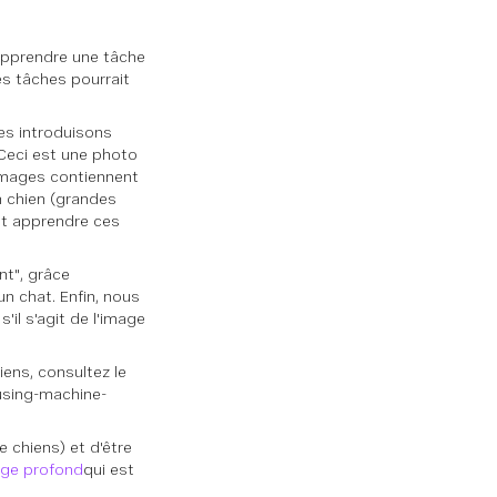
'apprendre une tâche
es tâches pourrait
es introduisons
Ceci est une photo
 images contiennent
n chien (grandes
ut apprendre ces
t", grâce
un chat. Enfin, nous
il s'agit de l'image
iens, consultez le
using-machine-
 chiens) et d'être
age profond
qui est