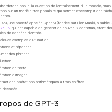
aborderons pas ici la question de l'entraînement d'un modèle, mai
ons sur un modèle très populaire qui permet d'accomplir des tâch
santes.
 2020, une société appelée OpenAI (fondée par Elon Musk), a publi
GPT-3
, qui est capable de générer de nouveaux contenus, étant d
les de données d'entrée.
elques exemples d'utilisation :
stions et réponses
umer des phrases
duction
ration de texte
ération d'images
ctuer des opérations arithmétiques à trois chiffres
s décodés
ropos de GPT-3