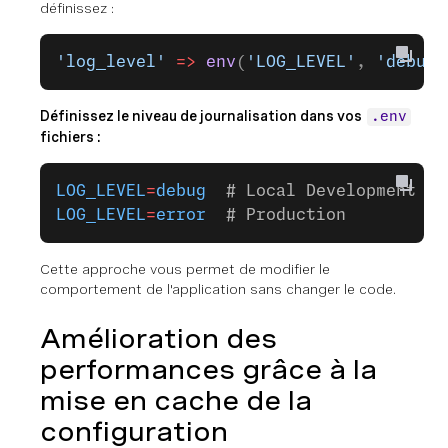
définissez :
'log_level'
 =>
 env
(
'LOG_LEVEL'
, 
'debug'
Définissez le niveau de journalisation dans vos
.env
fichiers :
LOG_LEVEL
=
debug
  # Local Development
LOG_LEVEL
=
error
  # Production
Cette approche vous permet de modifier le
comportement de l'application sans changer le code.
Amélioration des
performances grâce à la
mise en cache de la
configuration