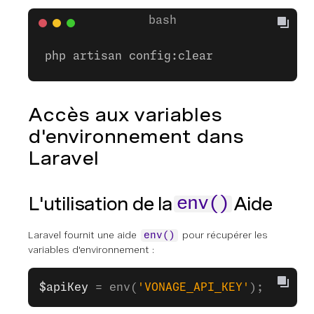
php artisan config:clear
Accès aux variables
d'environnement dans
Laravel
L'utilisation de la
Aide
env()
Laravel fournit une aide
pour récupérer les
env()
variables d'environnement :
$apiKey
 = env(
'VONAGE_API_KEY'
);