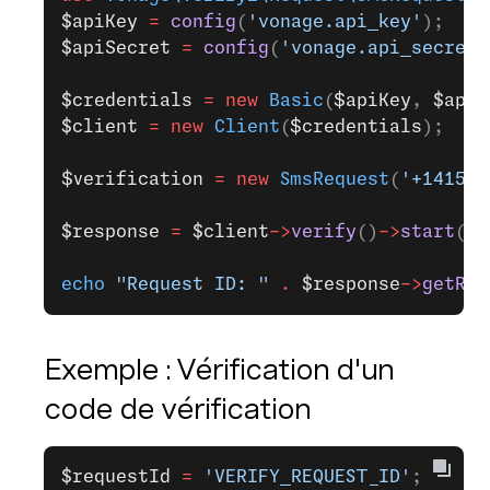
$apiKey
 =
 config
(
'vonage.api_key'
);
$apiSecret
 =
 config
(
'vonage.api_secret'
$credentials
 =
 new
 Basic
(
$apiKey
, 
$apiS
$client
 =
 new
 Client
(
$credentials
);
$verification
 =
 new
 SmsRequest
(
'+141555
$response
 =
 $client
->
verify
()
->
start
(
$v
echo
 "Request ID: "
 .
 $response
->
getReq
Exemple : Vérification d'un
code de vérification
$requestId
 =
 'VERIFY_REQUEST_ID'
;