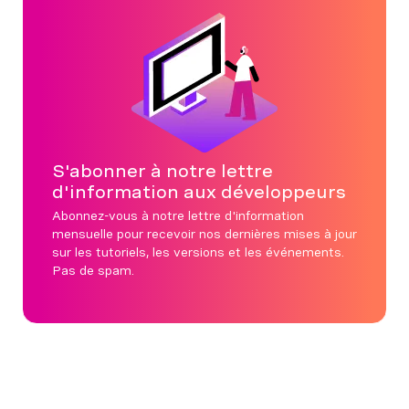
S'abonner à notre lettre
d'information aux développeurs
Abonnez-vous à notre lettre d'information
mensuelle pour recevoir nos dernières mises à jour
sur les tutoriels, les versions et les événements.
Pas de spam.