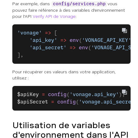
Par exemple, dans
vous
config/services.php
pouvez faire référence à des variables d'environnement
pour l'API
Verify API de Vonage
:
'vonage'
 =>
 [
    'api_key'
 =>
 env
(
'VONAGE_API_KEY'
),
    'api_secret'
 =>
 env
(
'VONAGE_API_SEC
],
Pour récupérer ces valeurs dans votre application,
utilisez :
$apiKey
 =
 config
(
'vonage.api_key'
);
$apiSecret
 =
 config
(
'vonage.api_secret'
Utilisation de variables
d'environnement dans l'API