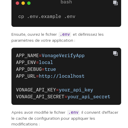
cp .env.example .env
Ensuite, ouvrez le fichier
et définissez les
.env
paramètres de votre application :
APP_NAME
=
VonageVerifyApp
APP_ENV
=
local
APP_DEBUG
=
true
APP_URL
=
http://localhost
VONAGE_API_KEY
=
your_api_key
VONAGE_API_SECRET
=
your_api_secret
Après avoir modifié le fichier
il convient d'effacer
.env
le cache de configuration pour appliquer les
modifications :