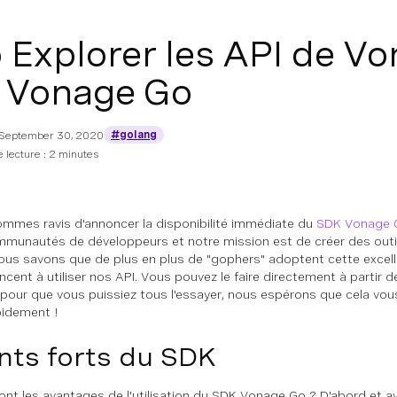
 Explorer les API de V
 Vonage Go
#golang
September 30, 2020
 lecture : 2 minutes
mmes ravis d'annoncer la disponibilité immédiate du
SDK Vonage 
munautés de développeurs et notre mission est de créer des outils 
 Nous savons que de plus en plus de "gophers" adoptent cette excell
ent à utiliser nos API. Vous pouvez le faire directement à partir d
pour que vous puissiez tous l'essayer, nous espérons que cela vous 
pidement !
nts forts du SDK
ont les avantages de l'utilisation du SDK Vonage Go ? D'abord et av