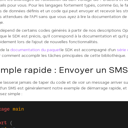
ails pour vous. Pour les langages fortement typés, comme Go, le fai
 de données définis et un code qui peut envoyer et recevoir les st
 attendues de l'API sans que vous ayez à lire la documentation de l
e.
dépend de certains codes générés à partir de nos descriptions Op
 que le SDK est précis, qu'il correspond à la documentation et qu'il 
idement lors de l'ajout de nouvelles fonctionnalités.
 de la
documentation du paquet
le SDK est accompagné d'un
série
 comment accomplir les tâches principales de cette bibliothèque.
mple rapide : Envoyer un SMS
e lasserai jamais de taper du code et de voir un message arriver s
 d'un SMS est généralement notre exemple de démarrage rapide, et 
sez simple :
kage
 main
ort
 (