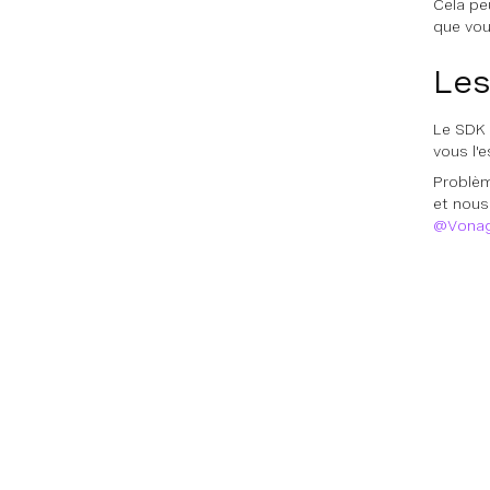
Cela peu
que vou
Les
Le SDK 
vous l'
Problèm
et nous
@Vona