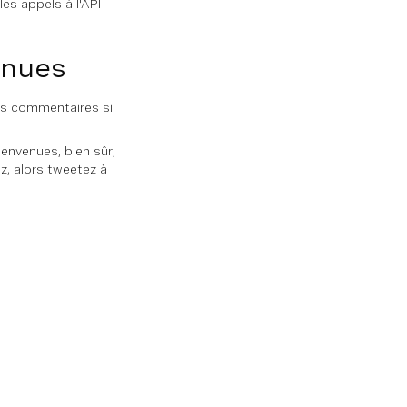
les appels à l'API
enues
vos commentaires si
ienvenues, bien sûr,
z, alors tweetez à