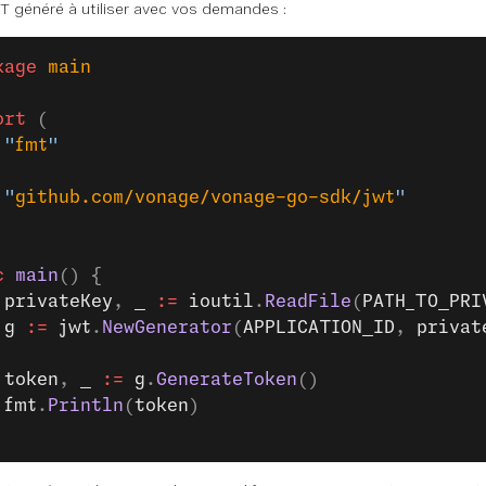
T généré à utiliser avec vos demandes :
kage
 main
ort
 (
	"
fmt
"
	"
github.com/vonage/vonage-go-sdk/jwt
"
c
 main
() {
 privateKey
, 
_
 :=
 ioutil
.
ReadFile
(
PATH_TO_PRI
 g
 :=
 jwt
.
NewGenerator
(
APPLICATION_ID
, 
privat
 token
, 
_
 :=
 g
.
GenerateToken
()
 fmt
.
Println
(
token
)