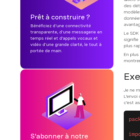
des dét
modèles
Prêt à construire ?
données
avantag
Bénéficiez d'une connectivité
transparente, d'une messagerie en
Le SDK 
temps réel et d'appels vocaux et
signifie
vidéo d'une grande clarté, le tout à
plus rap
portée de main.
En plus
montrer
Exe
Je ne m
L'envoi
c'est as
pac
imp
S'abonner à notre