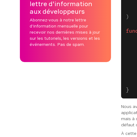
lettre d'information
aux développeurs
)
Abonnez-vous à notre lettre
d'information mensuelle pour
fun
recevoir nos dernières mises à jour
sur les tutoriels, les versions et les
événements. Pas de spam.
}
Nous av
applica
mais à 
défaut 
À cette