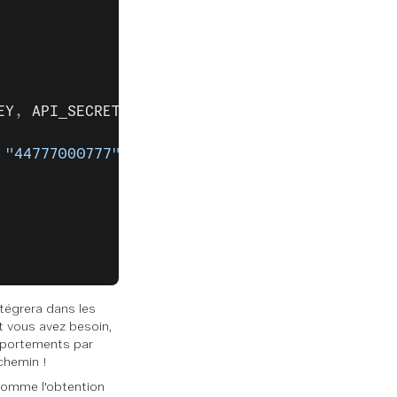
EY
, 
API_SECRET
)
 
"44777000777"
, 
"Hi from golang"
, 
vonage
.
SMSO
tégrera dans les
nt vous avez besoin,
omportements par
chemin !
 comme l'obtention