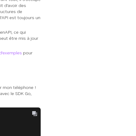
t d'avoir des
ructures de
'API est toujours un
enAPI, ce qui
peut être mis à jour
 d'exemples
pour
ur mon téléphone !
avec le SDK Go,