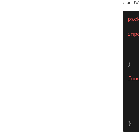
d'un JW
pac
imp
)
fun
   
   
   
   
}