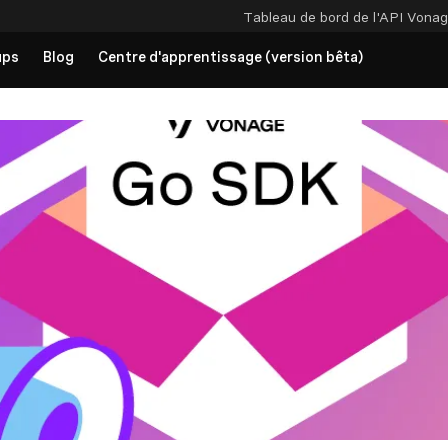
Tableau de bord de l'API
Vonag
ups
Blog
Centre d'apprentissage (version bêta)