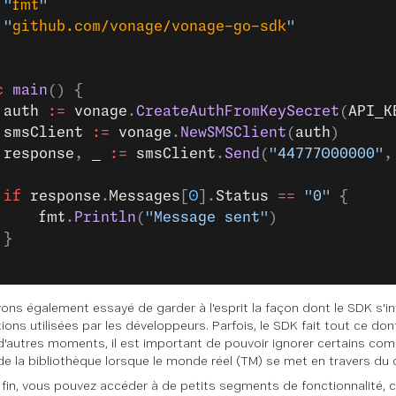
	"
fmt
"
	"
github.com/vonage/vonage-go-sdk
"
c
 main
() {
	auth
 :=
 vonage
.
CreateAuthFromKeySecret
(
API_K
	smsClient
 :=
 vonage
.
NewSMSClient
(
auth
)
	response
, 
_
 :=
 smsClient
.
Send
(
"44777000000"
,
	if
 response
.
Messages
[
0
].
Status
 ==
 "0"
 {
		fmt
.
Println
(
"Message sent"
)
	}
ons également essayé de garder à l'esprit la façon dont le SDK s'in
tions utilisées par les développeurs. Parfois, le SDK fait tout ce do
d'autres moments, il est important de pouvoir ignorer certains c
de la bibliothèque lorsque le monde réel (TM) se met en travers du 
 fin, vous pouvez accéder à de petits segments de fonctionnalité,