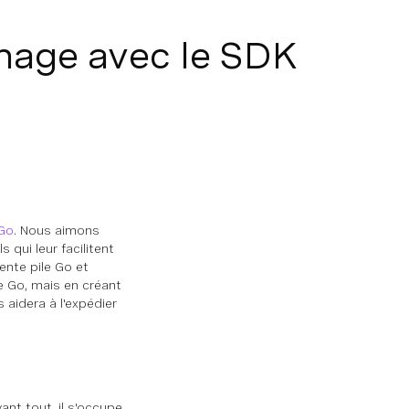
onage avec le SDK
Go
. Nous aimons
qui leur facilitent
ente pile Go et
e Go, mais en créant
aidera à l'expédier
ant tout, il s'occupe