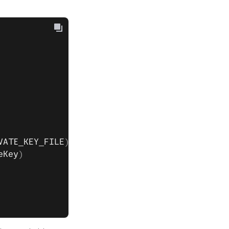
VATE_KEY_FILE
)
eKey
)