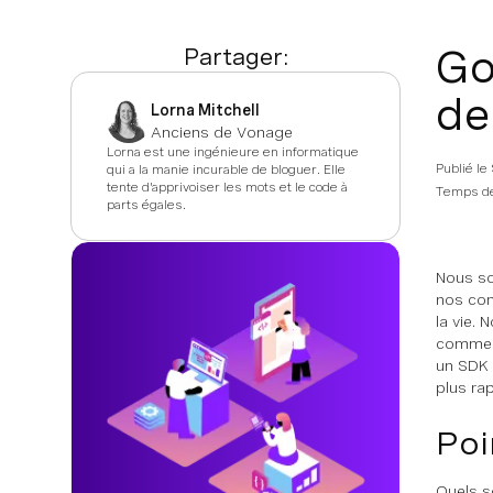
Go
Partager:
de
Lorna Mitchell
Anciens de Vonage
Lorna est une ingénieure en informatique
Publié le
qui a la manie incurable de bloguer. Elle
tente d'apprivoiser les mots et le code à
Temps de
parts égales.
Nous so
nos com
la vie.
commenc
un SDK 
plus ra
Poi
Quels s