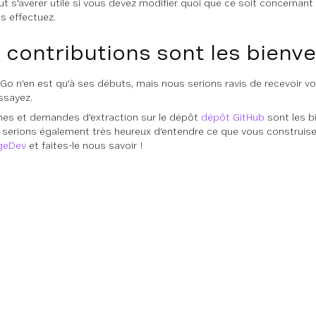
t s'avérer utile si vous devez modifier quoi que ce soit concernant 
s effectuez.
 contributions sont les bienv
Go n'en est qu'à ses débuts, mais nous serions ravis de recevoir 
essayez.
es et demandes d'extraction sur le dépôt
dépôt GitHub
sont les b
 serions également très heureux d'entendre ce que vous construise
geDev
et faites-le nous savoir !