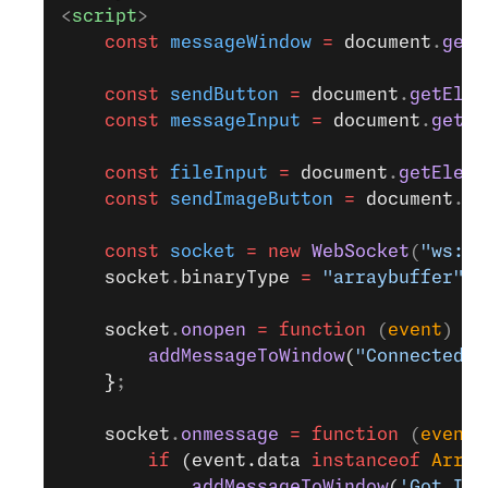
<
script
>
    const
 messageWindow
 =
 document
.
getE
    const
 sendButton
 =
 document
.
getElem
    const
 messageInput
 =
 document
.
getEl
    const
 fileInput
 =
 document
.
getEleme
    const
 sendImageButton
 =
 document
.
ge
    const
 socket
 =
 new
 WebSocket
(
"ws://
    socket
.
binaryType
 =
 "arraybuffer"
;
    socket
.
onopen
 =
 function
 (
event
) 
{
        addMessageToWindow
(
"Connected"
)
    }
;
    socket
.
onmessage
 =
 function
 (
event
)
        if
 (event.data 
instanceof
 Array
            addMessageToWindow
(
'Got Ima