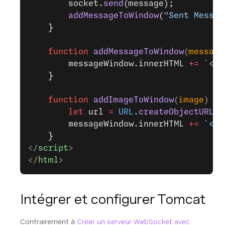
        socket.
send
(message);
        addMessageToWindow
(
"Sent Messag
    }
    function
 addMessageToWindow
(
message
        messageWindow.innerHTML 
+=
 `<di
    }
    function
 addImageToWindow
(
image
) 
{
        let
 url 
=
 URL
.
createObjectURL
(
n
        messageWindow.innerHTML 
+=
 `<im
    }
</
script
>
</
html
>
Intégrer et configurer Tomcat
Contrairement à
Créer un serveur WebSocket avec