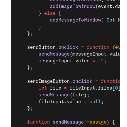
            addImageToWindow
(event.data
        } 
else
 {
            addMessageToWindow
(
`Got Mes
        }
    }
;
    sendButton
.
onclick
 =
 function
 (
even
        sendMessage
(messageInput.value)
        messageInput.value 
=
 ""
;
    }
;
    sendImageButton
.
onclick
 =
 function
 
        let
 file 
=
 fileInput.files[
0
];
        sendMessage
(file);
        fileInput.value 
=
 null
;
    }
;
    function
 sendMessage
(
message
) 
{