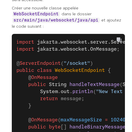
Créer une nouvelle classe appelée
dans le dossier
WebSocketEndpoint
et ajoutez
src/main/java/websocket/java/api
le code suivant :
import
 jakarta.websocket.server.ServerE
import
 jakarta.websocket.OnMessage
;
@
ServerEndpoint
(
"/socket"
)
public
 class
 WebSocketEndpoint
 {
    @
OnMessage
    public
 String
 handleTextMessage
(
Str
        System
.
out
.
println
(
"New Text Me
        return
 message;
    }
    @
OnMessage
(
maxMessageSize
 =
 1024000
    public
 byte
[] 
handleBinaryMessage
(
b