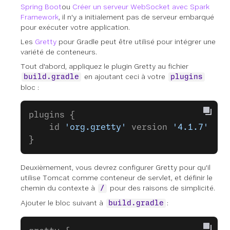
Spring Boot
ou
Créer un serveur WebSocket avec Spark
Framework
, il n'y a initialement pas de serveur embarqué
pour exécuter votre application.
Les
Gretty
pour Gradle peut être utilisé pour intégrer une
variété de conteneurs.
Tout d'abord, appliquez le plugin Gretty au fichier
en ajoutant ceci à votre
build.gradle
plugins
bloc :
plugins {
    id 
'org.gretty'
 version 
'4.1.7'
}
Deuxièmement, vous devrez configurer Gretty pour qu'il
utilise Tomcat comme conteneur de servlet, et définir le
chemin du contexte à
pour des raisons de simplicité.
/
Ajouter le bloc suivant à
:
build.gradle