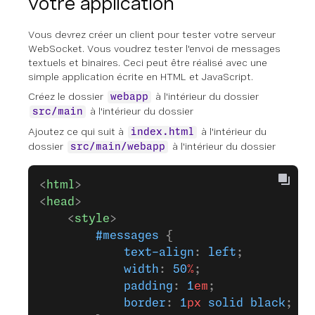
votre application
Vous devrez créer un client pour tester votre serveur
WebSocket. Vous voudrez tester l'envoi de messages
textuels et binaires. Ceci peut être réalisé avec une
simple application écrite en HTML et JavaScript.
Créez le dossier
à l'intérieur du dossier
webapp
à l'intérieur du dossier
src/main
Ajoutez ce qui suit à
à l'intérieur du
index.html
dossier
à l'intérieur du dossier
src/main/webapp
<
html
>
<
head
>
    <
style
>
        #messages
 {
            text-align
: 
left
;
            width
: 
50
%
;
            padding
: 
1
em
;
            border
: 
1
px
 solid
 black
;