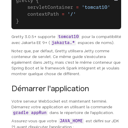
gretty {
    servletContainer 
=
 'tomcat10'
    contextPath 
=
 '/'
}
Gretty 3.0.5+ supporte
pour la compatibilité
tomcat10
avec Jakarta EE 9+ (
espaces de noms).
jakarta.*
Notez que, par défaut, Gretty utilisera Jetty comme
conteneur de servlet. Ce même guide s'exécutera
également dans Jetty, mais c'est le même conteneur que
Spring Boot et le framework Spark intègrent et je voulais
montrer quelque chose de différent.
Démarrer l'application
Votre serveur WebSocket est maintenant terminé.
Démarrez votre application en utilisant la commande
dans le répertoire de l'application.
gradle appRun
Assurez-vous que votre
est défini sur JDK
JAVA_HOME
21 avant d'exécuter l'application :