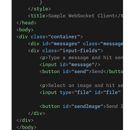
        }
    </
style
>
    <
title
>Sample WebSocket Client</
tit
</
head
>
<
body
>
<
div
 class
=
"container"
>
    <
div
 id
=
"messages"
 class
=
"messages"
    <
div
 class
=
"input-fields"
>
        <
p
>Type a message and hit send:
        <
input
 id
=
"message"
/>
        <
button
 id
=
"send"
>Send</
button
>
        <
p
>Select an image and hit send
        <
input
 type
=
"file"
 id
=
"file"
 ac
        <
button
 id
=
"sendImage"
>Send Ima
    </
div
>
</
div
>
</
body
>