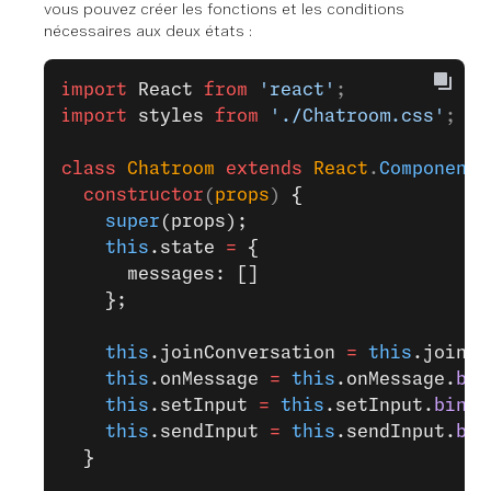
vous pouvez créer les fonctions et les conditions
nécessaires aux deux états :
import
 React
 from
 'react'
;
import
 styles
 from
 './Chatroom.css'
;
class
 Chatroom
 extends
 React
.
Component
 
  constructor
(
props
) 
{
    super
(props);
    this
.state 
=
 {
      messages: []
    };
    this
.joinConversation 
=
 this
.joinCo
    this
.onMessage 
=
 this
.onMessage.
bin
    this
.setInput 
=
 this
.setInput.
bind
(
    this
.sendInput 
=
 this
.sendInput.
bin
  }