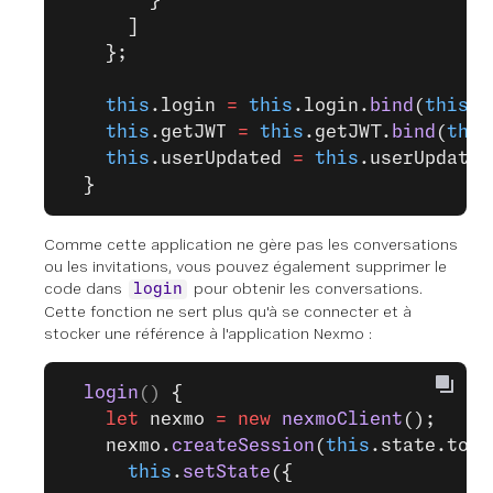
        }
      ]
    };
    this
.login 
=
 this
.login.
bind
(
this
);
    this
.getJWT 
=
 this
.getJWT.
bind
(
this
    this
.userUpdated 
=
 this
.userUpdated
  }
Comme cette application ne gère pas les conversations
ou les invitations, vous pouvez également supprimer le
code dans
pour obtenir les conversations.
login
Cette fonction ne sert plus qu'à se connecter et à
stocker une référence à l'application Nexmo :
  login
() 
{
    let
 nexmo 
=
 new
 nexmoClient
();
    nexmo.
createSession
(
this
.state.toke
      this
.
setState
({