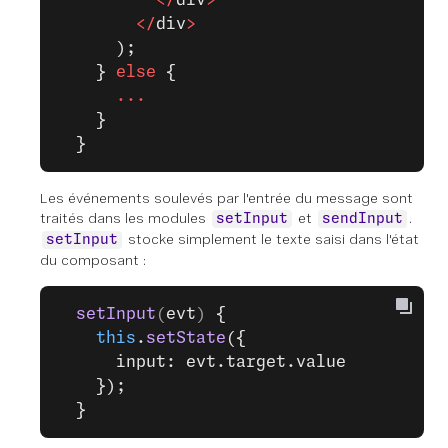
          </
div
>
        </
div
>
      );
    } 
else
 {
      ...
    }
  }
Les événements soulevés par l'entrée du message sont
traités dans les modules
et
.
setInput
sendInput
stocke simplement le texte saisi dans l'état
setInput
du composant :
  setInput
(
evt
) 
{
    this
.
setState
({
      input: evt.target.value
    });
  }