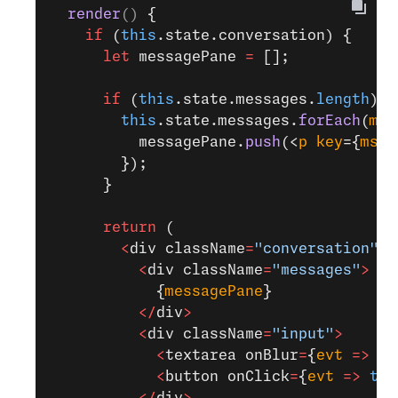
  render
() 
{
    if
 (
this
.state.conversation) {
      let
 messagePane 
=
 [];
      if
 (
this
.state.messages.
length
) {
        this
.state.messages.
forEach
(
msg
          messagePane.
push
(<
p
 key
={
msg
.
        });
      }
      return
 (
        <
div className
=
"conversation"
>
          <
div className
=
"messages"
>
            {
messagePane
}
          </
div
>
          <
div className
=
"input"
>
            <
textarea onBlur
=
{
evt
 =>
 th
            <
button onClick
=
{
evt
 =>
 thi