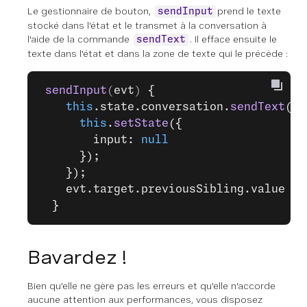
Le gestionnaire de bouton,
prend le texte
sendInput
stocké dans l'état et le transmet à la conversation à
l'aide de la commande
. Il efface ensuite le
sendText
texte dans l'état et dans la zone de texte qui le précède :
 sendInput
(
evt
) 
{
    this
.state.conversation.
sendText
(
th
      this
.
setState
({
        input: 
null
      });
    });
    evt.target.previousSibling.value 
=
 
  }
Bavardez !
Bien qu'elle ne gère pas les erreurs et qu'elle n'accorde
aucune attention aux performances, vous disposez