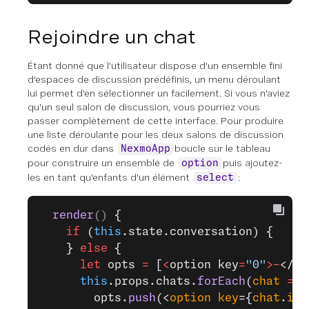
Rejoindre un chat
Étant donné que l'utilisateur dispose d'un ensemble fini
d'espaces de discussion prédéfinis, un menu déroulant
lui permet d'en sélectionner un facilement. Si vous n'aviez
qu'un seul salon de discussion, vous pourriez vous
passer complètement de cette interface. Pour produire
une liste déroulante pour les deux salons de discussion
codés en dur dans
boucle sur le tableau
NexmoApp
pour construire un ensemble de
puis ajoutez-
option
les en tant qu'enfants d'un élément
:
select
  render
() 
{
    if
 (
this
.state.conversation) {
    } 
else
 {
      let
 opts 
=
 [
<
option key
=
"0"
>-
</
op
      this
.props.chats.
forEach
(
chat
 =>
 
        opts.
push
(<
option
 key
={
chat
.
id
}