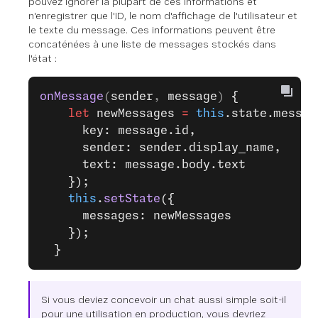
pouvez ignorer la plupart de ces informations et
n'enregistrer que l'ID, le nom d'affichage de l'utilisateur et
le texte du message. Ces informations peuvent être
concaténées à une liste de messages stockés dans
l'état :
onMessage
(
sender
, 
message
) 
{
    let
 newMessages 
=
 this
.state.messag
      key: message.id,
      sender: sender.display_name,
      text: message.body.text
    });
    this
.
setState
({
      messages: newMessages
    });
  }
Si vous deviez concevoir un chat aussi simple soit-il
pour une utilisation en production, vous devriez