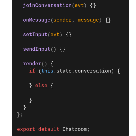
  joinConversation
(
evt
) 
{}
  onMessage
(
sender
, 
message
) 
{}
  setInput
(
evt
) 
{}
  sendInput
() 
{}
  render
() 
{
    if
 (
this
.state.conversation) {
    } 
else
 {
    }
  }
};
export
 default
 Chatroom
;