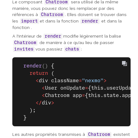
Le composant
sera utilisé de la même
Chatroom
manière, vous pouvez donc les remplacer par des
références à
. Elles doivent se trouver dans
Chatroom
les
et dans la fonction
et dans la
import
render
fonction .
A l'intérieur de
modifie légèrement la balise
render
de manière à ce qu'au lieu de passer
Chatroom
vous passiez
:
invites
chats
  render
() 
{
    return
 (
      <
div className
=
"nexmo"
>
        <
User onUpdate
=
{this.userUpdate
        <
Chatroom app
=
{this.state.app} 
      </
div
>
    );
  }
Les autres propriétés transmises à
existent
Chatroom