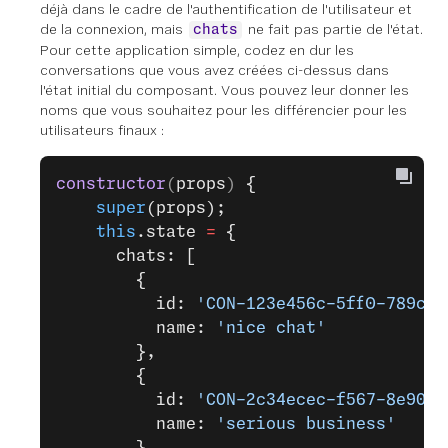
déjà dans le cadre de l'authentification de l'utilisateur et
de la connexion, mais
ne fait pas partie de l'état.
chats
Pour cette application simple, codez en dur les
conversations que vous avez créées ci-dessus dans
l'état initial du composant. Vous pouvez leur donner les
noms que vous souhaitez pour les différencier pour les
utilisateurs finaux :
constructor
(
props
) 
{
    super
(props);
    this
.state 
=
 {
      chats: [
        {
          id: 
'CON-123e456c-5ff0-789c-8
          name: 
'nice chat'
        },
        {
          id: 
'CON-2c34ecec-f567-8e90-b
          name: 
'serious business'