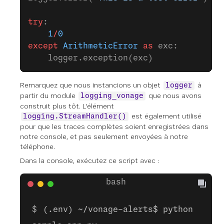
try
:
    1
/
0
except
 ArithmeticError
 as
 exc:
    logger.exception(exc)
Remarquez que nous instancions un objet
à
logger
partir du module
que nous avons
logging_vonage
construit plus tôt. L'élément
est également utilisé
logging.StreamHandler()
pour que les traces complètes soient enregistrées dans
notre console, et pas seulement envoyées à notre
téléphone.
Dans la console, exécutez ce script avec :
(.env) ~/vonage-alerts$ python