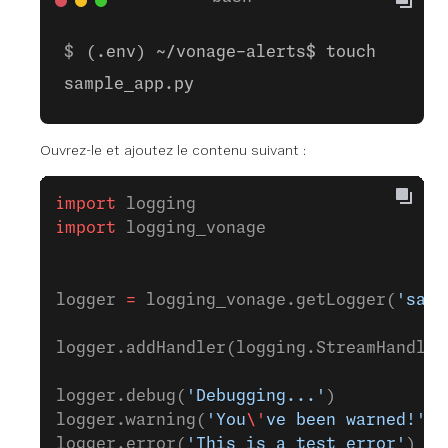
(.env) ~/vonage-alerts$ touch
sample_app.py
Ouvrez-le et ajoutez le contenu suivant :
import
 logging
import
 logging_vonage
logger 
=
 logging_vonage.getLogger(
'samp
logger.addHandler(logging.StreamHandler
logger.debug(
'Debugging...'
)
logger.warning(
'You
\'
ve been warned!'
)
logger.error(
'This is a test error'
)