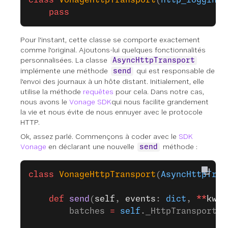
    pass
Pour l'instant, cette classe se comporte exactement
comme l'original. Ajoutons-lui quelques fonctionnalités
personnalisées. La classe
AsyncHttpTransport
implémente une méthode
qui est responsable de
send
l'envoi des journaux à un hôte distant. Initialement, elle
utilise la méthode
requêtes
pour cela. Dans notre cas,
nous avons le
Vonage SDK
qui nous facilite grandement
la vie et nous évite de nous ennuyer avec le protocole
HTTP.
Ok, assez parlé. Commençons à coder avec le
SDK
Vonage
en déclarant une nouvelle
méthode :
send
class
 VonageHttpTransport
(
AsyncHttpTran
    def
 send
(
self
, 
events
: 
dict
, 
**
kwar
        batches 
=
 self
._HttpTransport__