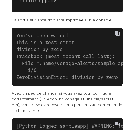
sample_app.py
La sortie suivante doit être imprimée sur la console :
You've been warned!
This is a test error
division by zero
Traceback (most recent call last):
  File "/home/vonage-alerts/sample_app.
    1/0
ZeroDivisionError: division by zero
Avec un peu de chance, si vous avez tout configuré
correctement (un Account Vonage et une clé/secret
API), vous devriez recevoir sous peu un SMS contenant le
texte suivant :
[Python Logger sampleapp] WARNING: You'