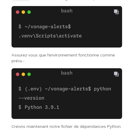
~/vonage-alerts$
.venv\Scripts\activate
Assurez-vous que l'environnement fonctionne comme
prévu :
(.env) ~/vonage-alerts$ python
--version
Python 3.9.1
Créons maintenant notre fichier de dépendances Python