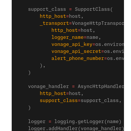
    support_class 
=
 SupportClass(
        http_host
=
host,
        _transport
=
VonageHttpTransport(
            http_host
=
host,
            logger_name
=
name,
            vonage_api_key
=
os.environ.g
            vonage_api_secret
=
os.enviro
            alert_phone_number
=
os.envir
        ),
    )
    vonage_handler 
=
 AsyncHttpHandler(
        http_host
=
host,
        support_class
=
support_class,
    )
    logger 
=
 logging.getLogger(name)
    logger.addHandler(vonage_handler)