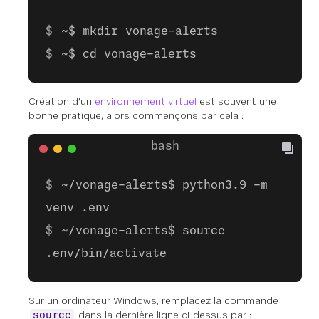
~$ mkdir vonage-alerts
~$ cd vonage-alerts
Création d'un
environnement virtuel
est souvent une
bonne pratique, alors commençons par cela :
~/vonage-alerts$ python3.9 -m
venv .env
~/vonage-alerts$ source
.env/bin/activate
Sur un ordinateur Windows, remplacez la commande
dans la dernière ligne ci-dessus par :
source