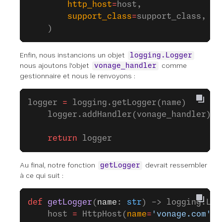
        http_host
=
host,
        support_class
=
support_class,
    )
Enfin, nous instancions un objet
logging.Logger
nous ajoutons l'objet
comme
vonage_handler
gestionnaire et nous le renvoyons :
logger 
=
 logging.getLogger(name)
    logger.addHandler(vonage_handler)
    return
 logger
Au final, notre fonction
devrait ressembler
getLogger
à ce qui suit :
def
 getLogger
(
name
: 
str
) -> logging.Log
    host 
=
 HttpHost(
name
=
'vonage.com'
)