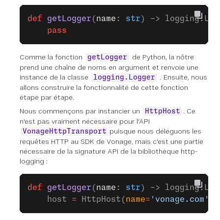
def
 getLogger
(
name
: 
str
) -> logging.Log
    pass
Comme la fonction
de Python, la nôtre
getLogger
prend une chaîne de noms en argument et renvoie une
instance de la classe
. Ensuite, nous
logging.Logger
allons construire la fonctionnalité de cette fonction
étape par étape.
Nous commençons par instancier un
. Ce
HttpHost
n'est pas vraiment nécessaire pour l'API
puisque nous déléguons les
VonageHttpTransport
requêtes HTTP au SDK de Vonage, mais c'est une partie
nécessaire de la signature API de la bibliothèque http-
logging :
def
 getLogger
(
name
: 
str
) -> logging.Log
    host 
=
 HttpHost(
name
=
'vonage.com'
)