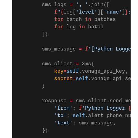
        sms_logs 
=
 ', '
.join([
            f
"
{
log[
'level'
][
'name'
]
}
: 
{
            for
 batch 
in
 batches
            for
 log 
in
 batch
        ])
        sms_message 
=
 f
'[Python Logger 
        sms_client 
=
 Sms(
            key
=
self
.vonage_api_key,
            secret
=
self
.vonage_api_secr
        )
        response 
=
 sms_client.send_mess
            'from'
: 
f
'Python Logger 
{
se
            'to'
: 
self
.alert_phone_numb
            'text'
: sms_message,
        })