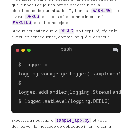
que le niveau de journalisation par défaut de la
bibliothèque de journalisation Python est
. Le
WARNING
niveau
est considéré comme inférieur à
DEBUG
et est donc rejeté.
WARNING
Si vous souhaitez que le
soit capturé, réglez le
DEBUG
niveau en conséquence, comme indiqué ci-dessous :
logger =
logging_vonage.getLogger('sampleapp')
logger.addHandler(logging.StreamHandle
logger.setLevel(logging.DEBUG)
Exécutez à nouveau le
et vous
sample_app.py
devriez voir le message de débogage imprimé sur la