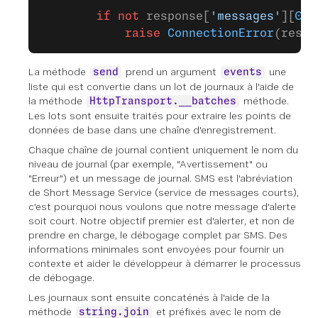
        if
 not
 response[
'messages'
][
0
][
            raise
 ConnectionError
(respo
La méthode
prend un argument
une
send
events
liste qui est convertie dans un lot de journaux à l'aide de
la méthode
méthode.
HttpTransport.__batches
Les lots sont ensuite traités pour extraire les points de
données de base dans une chaîne d'enregistrement.
Chaque chaîne de journal contient uniquement le nom du
niveau de journal (par exemple, "Avertissement" ou
"Erreur") et un message de journal. SMS est l'abréviation
de Short Message Service (service de messages courts),
c'est pourquoi nous voulons que notre message d'alerte
soit court. Notre objectif premier est d'alerter, et non de
prendre en charge, le débogage complet par SMS. Des
informations minimales sont envoyées pour fournir un
contexte et aider le développeur à démarrer le processus
de débogage.
Les journaux sont ensuite concaténés à l'aide de la
méthode
et préfixés avec le nom de
string.join