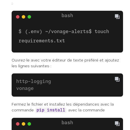
:
(.env) ~/vonage-alerts$ touch
requirements.txt
Ouvrez-le avec votre éditeur de texte préféré et ajoutez
les lignes suivantes :
http-logging
vonage
Fermez le fichier et installez les dépendances avec la
commande
avec la commande
pip install