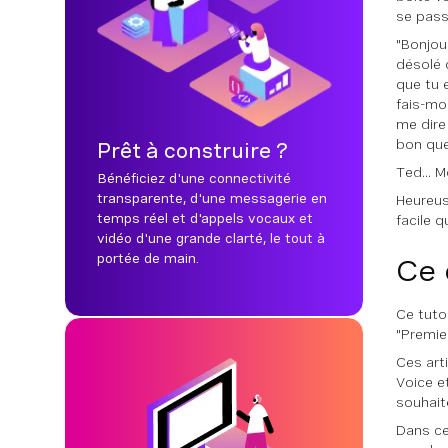
se pass
"Bonjou
désolé 
que tu 
fais-mo
me dire 
bon que 
Prêt à construire ?
Ted... 
Bénéficiez d'une connectivité
transparente, d'une messagerie en
Heureus
temps réel et d'appels vocaux et
facile 
vidéo d'une grande clarté, le tout à
portée de main.
Ce 
Ce tuto
"Premie
Ces art
Voice e
souhaite
Dans ce