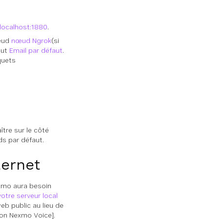
/localhost:1880
.
œud
nœud Ngrok
(si
aut
Email par défaut
.
quets
tre sur le côté
s par défaut.
ternet
exmo aura besoin
votre serveur local
eb public au lieu de
tion Nexmo Voice
].