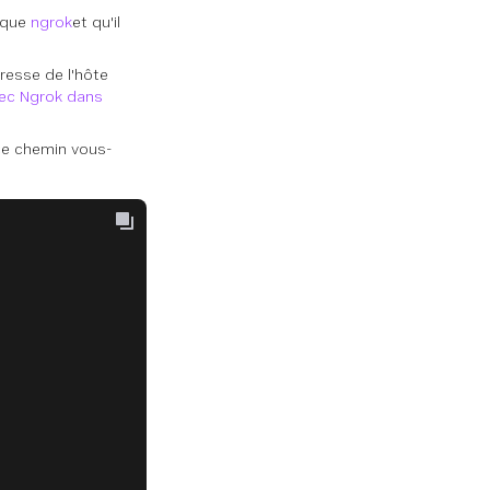
l que
ngrok
et qu'il
dresse de l'hôte
ec Ngrok dans
 ce chemin vous-