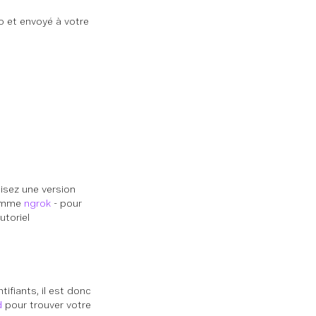
o et envoyé à votre
lisez une version
comme
ngrok
- pour
utoriel
ifiants, il est donc
d
pour trouver votre