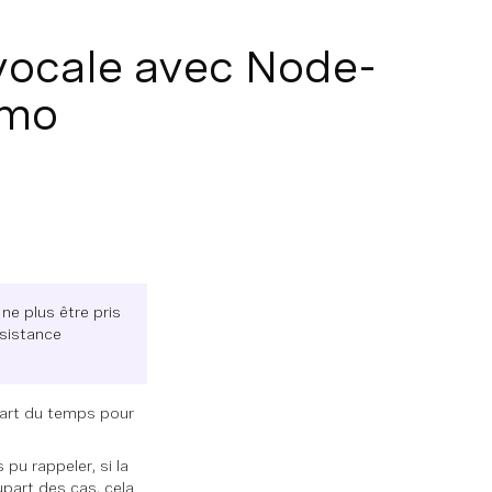
 vocale avec Node-
xmo
ne plus être pris
ssistance
upart du temps pour
 pu rappeler, si la
upart des cas, cela