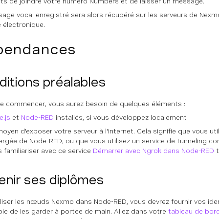
ts de joindre votre numéro Numbers et de laisser un message.
age vocal enregistré sera alors récupéré sur les serveurs de Nexm
 électronique.
pendances
itions préalables
e commencer, vous aurez besoin de quelques éléments :
.js
et
Node-RED
installés, si vous développez localement
oyen d'exposer votre serveur à l'internet. Cela signifie que vous uti
ergée de Node-RED, ou que vous utilisez un service de tunneling 
 familiariser avec ce service
Démarrer avec Ngrok dans Node-RED
t
enir ses diplômes
iliser les nœuds Nexmo dans Node-RED, vous devrez fournir vos ident
ble de les garder à portée de main. Allez dans votre
tableau de bor