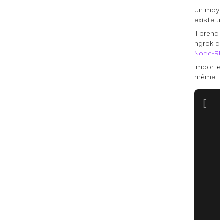
Un moye
existe 
Il pren
ngrok 
Node-R
Importe
même.
[
   
   
   
   
   
   
   
   
   