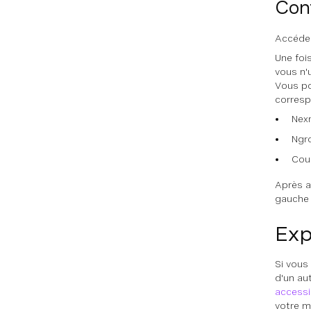
Conf
Accédez
Une foi
vous n'
Vous po
correspo
Nex
Ngr
Cour
Après a
gauche 
Exp
Si vous
d'un au
accessib
votre m