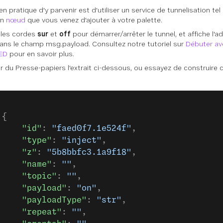
n pratique d'y parvenir est d'utiliser un service de tunnelisation te
un
nœud
que vous venez d'ajouter à votre palette.
d les cordes
sur
et
off
pour démarrer/arrêter le tunnel, et affiche l'a
dans le champ
msg.payload
. Consultez notre tutoriel sur
Débuter av
ED
pour en savoir plus.
r
du
Presse-papiers
l'extrait ci-dessous, ou essayez de construire
 {
     "id"
: 
"faed0f7.1e524f"
,
     "type"
: 
"inject"
,
     "z"
: 
"5b8bbfc3.1a9f18"
,
     "name"
: 
""
,
     "topic"
: 
""
,
     "payload"
: 
"on"
,
     "payloadType"
: 
"str"
,
     "repeat"
: 
""
,