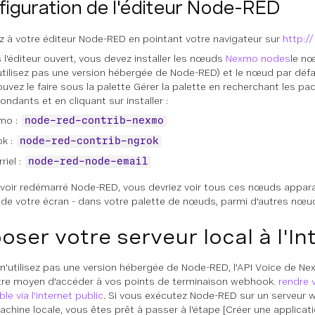
iguration de l'éditeur Node-RED
 à votre éditeur Node-RED en pointant votre navigateur sur
http:/
s l'éditeur ouvert, vous devez installer les nœuds
Nexmo nodes
le n
utilisez pas une version hébergée de Node-RED) et le nœud par déf
uvez le faire sous la palette
Gérer la palette
en recherchant les pa
ndants et en cliquant sur installer :
mo :
node-red-contrib-nexmo
ok :
node-red-contrib-ngrok
riel :
node-red-node-email
voir redémarré Node-RED, vous devriez voir tous ces nœuds apparaî
de votre écran - dans votre palette de nœuds, parmi d'autres nœud
oser votre serveur local à l'In
 n'utilisez pas une version hébergée de Node-RED, l'API Voice de N
tre moyen d'accéder à vos points de terminaison webhook.
rendre 
le via l'internet public
. Si vous exécutez Node-RED sur un serveur w
achine locale, vous êtes prêt à passer à l'étape [
Créer une applica