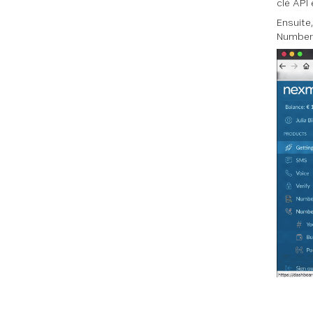
clé API 
Ensuite
Number