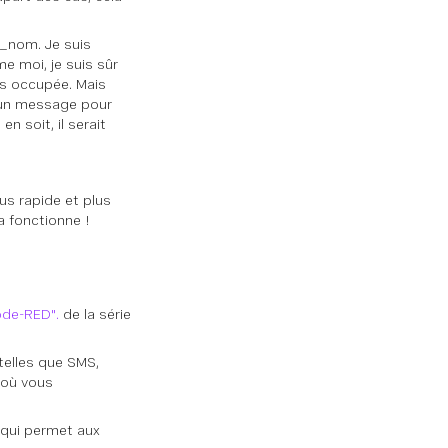
e_nom. Je suis
e moi, je suis sûr
ès occupée. Mais
i un message pour
n soit, il serait
us rapide et plus
a fonctionne !
ode-RED".
de la série
telles que SMS,
s où vous
 qui permet aux