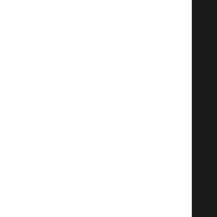
   
   
   
   
   
   
   
   
   
   
   
   
   
   
   
   
   
   
   