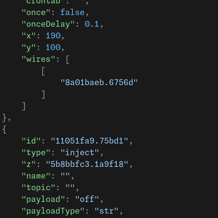
     "crontab"
: 
""
,
     "once"
: 
false
,
     "onceDelay"
: 
0.1
,
     "x"
: 
190
,
     "y"
: 
100
,
     "wires"
: [
         [
             "8a01baeb.6756d"
         ]
     ]
 },
 {
     "id"
: 
"11051fa9.75bd1"
,
     "type"
: 
"inject"
,
     "z"
: 
"5b8bbfc3.1a9f18"
,
     "name"
: 
""
,
     "topic"
: 
""
,
     "payload"
: 
"off"
,
     "payloadType"
: 
"str"
,