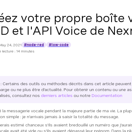
éez votre propre boîte
D et l'API Voice de Ne
#node-red
#low-code
May 24, 2021
 lecture : 14 minutes
: Certains des outils ou méthodes décrits dans cet article peuvent 
arge ou ne plus être d'actualité. Pour obtenir un contenu ou une a
alisés, consultez nos
derniers articles
ou notre
Documentation
ité la messagerie vocale pendant la majeure partie de ma vie. La pl
on simple : je n'arrivais jamais à saisir la totalité du message.
rais estimé chanceux s'ils avaient bredouillé un numéro que j'aurais
ocale avait été vide ou s'ils avaient dépassé leur prénom. Dans la pl