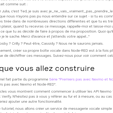
ait comme suit :
r Julia, c'est Ted, je suis avec je_ne_vais_vraiment_pas_prendre_l
que nous n'ayons pas pu nous entendre sur ce sujet - si tu es comm
es tirée dans de nombreuses directions différentes et que tu es tr
i plaisir, quand tu recevras ce message, rappelle-moi et laisse-mo
ce que tu as décidé de faire à propos de ma proposition. Quoi qu'il e
je le sache. Merci d'avance et j'attends votre appel..."
Mosby ? Crilly ? Peut-être, Cassidy ? Nous ne le saurons jamais.
ement, créer sa propre boîte vocale dans Node-RED est à la fois pl
que de déchiffrer ces messages. Suivez-nous pour voir comment cel
que vous allez construire
riel fait partie du programme
Série "Premiers pas avec Nexmo et N
rs pas avec Nexmo et Node-RED".
icles vous montrent comment commencer à utiliser les API Nexmo 
t Verify. N'hésitez pas à vous y référer au fur et à mesure, ou au ca
riez ajouter une autre fonctionnalité.
 tutoriel, nous allons créer un service de messagerie vocale simple