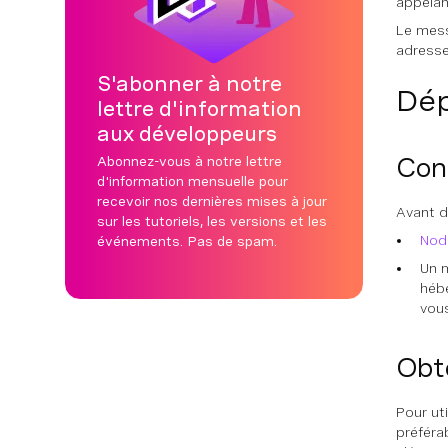
appelan
Le mess
adresse
S'abonner à notre
Dé
lettre d'information
aux développeurs
Cond
Abonnez-vous à notre lettre
d'information mensuelle pour
recevoir nos dernières mises à jour
Avant d
sur les tutoriels, les versions et les
Node
événements. Pas de spam.
Un m
héb
vous
Obt
Pour ut
préféra