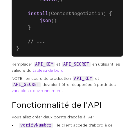
    install
(ContentNegotiation) {
        json
()
    }
    // ...
}
Remplacer
et
en utilisant les
API_KEY
API_SECRET
valeurs du
tableau de bord
.
NOTE : en cours de production
et
API_KEY
devraient être récupérées à partir des
API_SECRET
variables d'environnement
.
Fonctionnalité de l'API
Vous allez créer deux points d'accès à l'API :
- le client accède d'abord à ce
verifyNumber