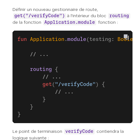
Définir un nouveau gestionnaire de route,
à l'intérieur du bloc
get("/verifyCode")
routing
de la fonction
fonction :
Application.module
fun
 Application
.
module
(testing: 
Boolean
    // ...
    routing
 {
        // ...
        get
(
"/verifyCode"
) {
            // ...
        }
    }
}
Le point de terminaison
contiendra la
verifyCode
logique suivante :