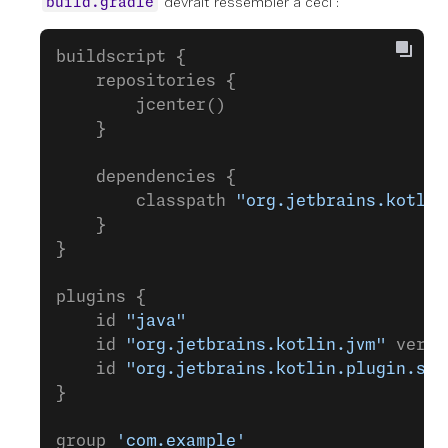
devrait ressembler à ceci :
build.gradle
buildscript {
    repositories {
        jcenter()
    }
    dependencies {
        classpath 
"org.jetbrains.kotlin
    }
}
plugins {
    id 
"java"
    id 
"org.jetbrains.kotlin.jvm"
 versi
    id 
"org.jetbrains.kotlin.plugin.ser
}
group 
'com.example'