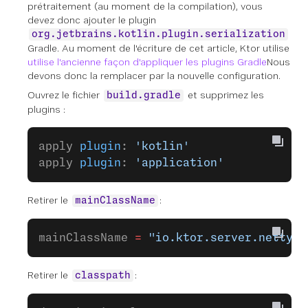
prétraitement (au moment de la compilation), vous
devez donc ajouter le plugin
org.jetbrains.kotlin.plugin.serialization
Gradle. Au moment de l'écriture de cet article, Ktor utilise
utilise l'ancienne façon d'appliquer les plugins Gradle
Nous
devons donc la remplacer par la nouvelle configuration.
Ouvrez le fichier
et supprimez les
build.gradle
plugins :
apply 
plugin
: 
'kotlin'
apply 
plugin
: 
'application'
Retirer le
:
mainClassName
mainClassName 
=
 "io.ktor.server.netty.E
Retirer le
:
classpath