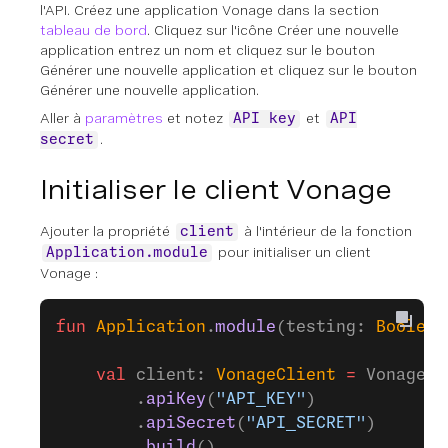
l'API. Créez une application Vonage dans la section
tableau de bord
. Cliquez sur l'icône
Créer une nouvelle
application
entrez un nom et cliquez sur le bouton
Générer une nouvelle application
et cliquez sur le bouton
Générer une nouvelle application.
Aller à
paramètres
et notez
et
API key
API
.
secret
Initialiser le client Vonage
Ajouter la propriété
à l'intérieur de la fonction
client
pour initialiser un client
Application.module
Vonage :
fun
 Application
.
module
(testing: 
Boolean
    val
 client: 
VonageClient
 =
 VonageCl
        .
apiKey
(
"API_KEY"
)
        .
apiSecret
(
"API_SECRET"
)
        .
build
()