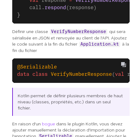
    val
 response 
=
 VerifyNumberResponse
    call.
respond
(response)
}
Définir une classe
qui sera
VerifyNumberResponse
sérialisée en JSON et renvoyée au client de l'API. Ajoutez
le code suivant à la fin du fichier
à la
Application.kt
fin du fichier
@Serializable
data
 class
 VerifyNumberResponse
(
val
 req
Kotlin permet de définir plusieurs membres de haut
niveau (classes, propriétés, etc.) dans un seul
fichier.
En raison d'un
bogue
dans le plugin Kotlin, vous devez
ajouter manuellement la déclaration d'importation pour
l'annotation
manuellement. Ajoutez le
Serializable