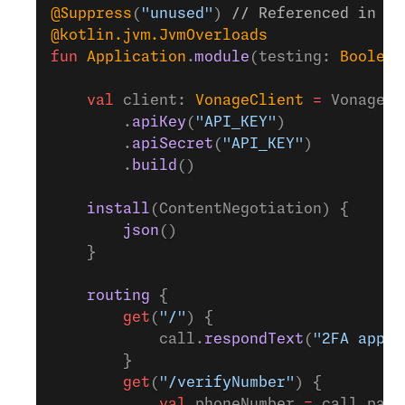
@Suppress
(
"unused"
) 
// Referenced in ap
@kotlin.jvm.JvmOverloads
fun
 Application
.
module
(testing: 
Boolean
    val
 client: 
VonageClient
 =
 VonageCl
        .
apiKey
(
"API_KEY"
)
        .
apiSecret
(
"API_KEY"
)
        .
build
()
    install
(ContentNegotiation) {
        json
()
    }
    routing
 {
        get
(
"/"
) {
            call.
respondText
(
"2FA app i
        }
        get
(
"/verifyNumber"
) {
            val
 phoneNumber 
=
 call.para