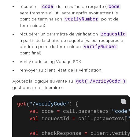
récupérer
de la chaîne de requête (
code
code
sera transmis à l'utilisateur après avoir atteint le
point de terminaison
point de
verifyNumber
terminaison)
récupérer un paramètre de vérification
requestId
à partir de la chaîne de requête (valeur récupérée à
partir du point de terminaison
verifyNumber
point final)
Verify code using Vonage SDK
renvoyer au client l'état de la vérification
Ajoutez la logique suivante au
get("/verifyCode")
gestionnaire d'itinéraire :
get
(
"/verifyCode"
) {
    val
 code 
=
 call.parameters[
"code"
]
    val
 requestId 
=
 call.parameters[
"re
    val
 checkResponse 
=
 client.verifyCl