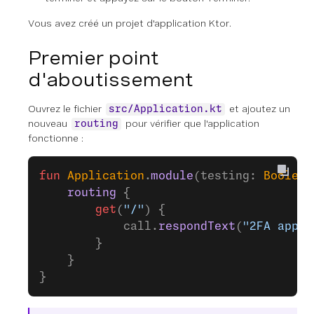
Vous avez créé un projet d'application Ktor.
Premier point
d'aboutissement
Ouvrez le fichier
et ajoutez un
src/Application.kt
nouveau
pour vérifier que l'application
routing
fonctionne :
fun
 Application
.
module
(testing: 
Boolean
    routing
 {
        get
(
"/"
) {
            call.
respondText
(
"2FA app i
        }
    }
}