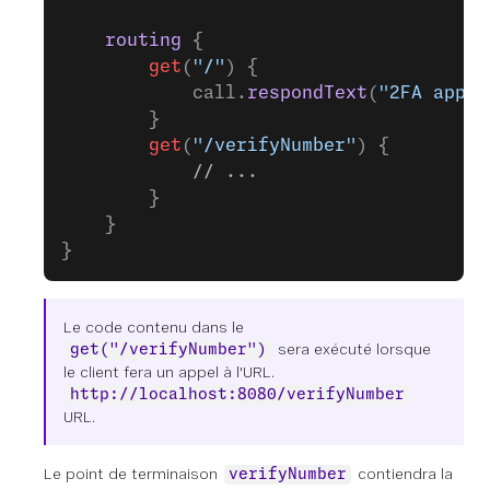
    routing
 {
        get
(
"/"
) {
            call.
respondText
(
"2FA app i
        }
        get
(
"/verifyNumber"
) {
            // ...
        }
    }
}
Le code contenu dans le
sera exécuté lorsque
get("/verifyNumber")
le client fera un appel à l'URL.
http://localhost:8080/verifyNumber
URL.
Le point de terminaison
contiendra la
verifyNumber