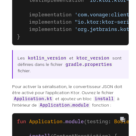
    testImplementation 
"io.ktor:ktor-se
    implementation 
'com.vonage:client:6
    implementation 
"io.ktor:ktor-serial
    implementation 
'org.jetbrains.kotli
}
Les
et
sont
kotlin_version
ktor_version
définies dans le fichier
gradle.properties
fichier.
Pour activer la sérialisation, le convertisseur JSON doit
être activé pour l'application Ktor. Ouvrez le fichier
et ajoutez un bloc
à
Application.kt
install
l'intérieur de
fonction :
Application.module
fun
 Application
.
module
(testing: 
Boolean