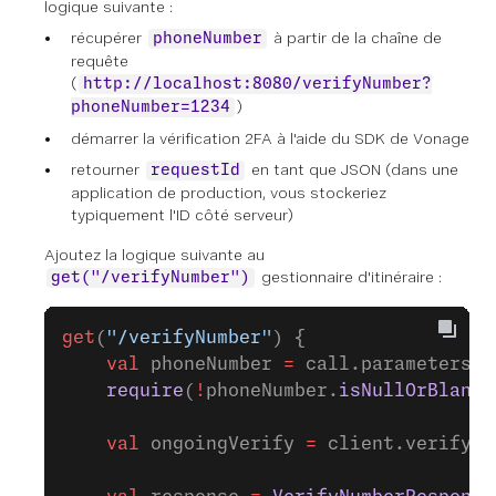
logique suivante :
récupérer
à partir de la chaîne de
phoneNumber
requête
(
http://localhost:8080/verifyNumber?
)
phoneNumber=1234
démarrer la vérification 2FA à l'aide du SDK de Vonage
retourner
en tant que JSON (dans une
requestId
application de production, vous stockeriez
typiquement l'ID côté serveur)
Ajoutez la logique suivante au
gestionnaire d'itinéraire :
get("/verifyNumber")
get
(
"/verifyNumber"
) {
    val
 phoneNumber 
=
 call.parameters[
"
    require
(
!
phoneNumber.
isNullOrBlank
(
    val
 ongoingVerify 
=
 client.verifyCl