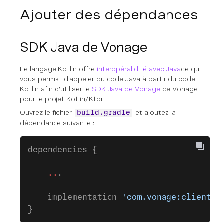
Ajouter des dépendances
SDK Java de Vonage
Le langage Kotlin offre
interopérabilité avec Java
ce qui
vous permet d'appeler du code Java à partir du code
Kotlin afin d'utiliser le
SDK Java de Vonage
de Vonage
pour le projet Kotlin/Ktor.
Ouvrez le fichier
et ajoutez la
build.gradle
dépendance suivante :
dependencies {
    ..
.
    implementation 
'com.vonage:client:6
}