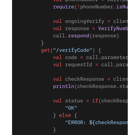
            require
(
!
phoneNumber.
isNull
            val
 ongoingVerify 
=
 client.
            val
 response 
=
 VerifyNumber
            call.
respond
(response)
        }
        get
(
"/verifyCode"
) {
            val
 code 
=
 call.parameters[
            val
 requestId 
=
 call.parame
            val
 checkResponse 
=
 client.
            println
(checkResponse.statu
            val
 status 
=
 if
(checkRespon
                "OK"
            } 
else
 {
                "ERROR: ${checkResponse
            }