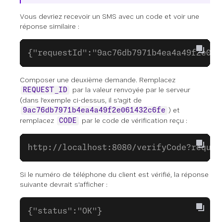
Vous devriez recevoir un SMS avec un code et voir une
réponse similaire :
{"requestId":"9ac76db7971b4ea4a49f2e061
Composer une deuxième demande. Remplacez
par la valeur renvoyée par le serveur
REQUEST_ID
(dans l'exemple ci-dessus, il s'agit de
) et
9ac76db7971b4ea4a49f2e061432c6fe
remplacez
par le code de vérification reçu :
CODE
http://localhost:8080/verifyCode?reques
Si le numéro de téléphone du client est vérifié, la réponse
suivante devrait s'afficher :
{"status":"OK"}