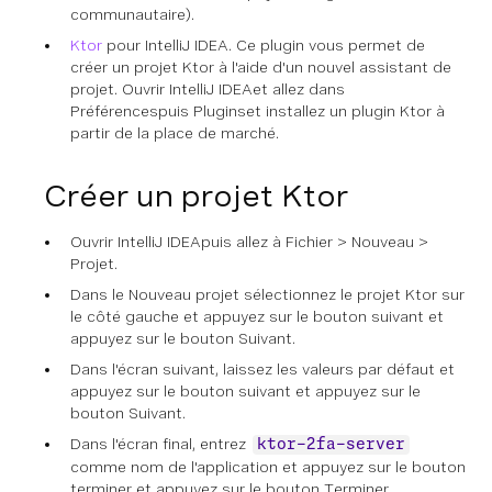
communautaire).
Ktor
pour IntelliJ IDEA. Ce plugin vous permet de
créer un projet Ktor à l'aide d'un nouvel assistant de
projet. Ouvrir
IntelliJ IDEA
et allez dans
Préférences
puis
Plugins
et installez un plugin
Ktor
à
partir de la place de marché.
Créer un projet Ktor
Ouvrir
IntelliJ IDEA
puis allez à
Fichier > Nouveau >
Projet
.
Dans le
Nouveau projet
sélectionnez le projet
Ktor
sur
le côté gauche et appuyez sur le bouton
suivant
et
appuyez sur le bouton Suivant.
Dans l'écran suivant, laissez les valeurs par défaut et
appuyez sur le bouton
suivant
et appuyez sur le
bouton Suivant.
Dans l'écran final, entrez
ktor-2fa-server
comme nom de l'application et appuyez sur le bouton
terminer
et appuyez sur le bouton Terminer.