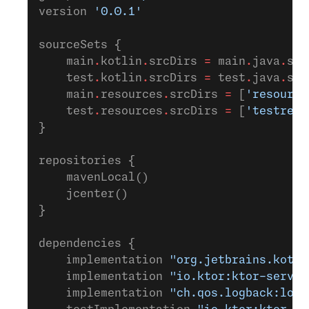
version 
'0.0.1'
sourceSets {
    main
.
kotlin
.
srcDirs 
=
 main
.
java
.
src
    test
.
kotlin
.
srcDirs 
=
 test
.
java
.
src
    main
.
resources
.
srcDirs 
=
 [
'resource
    test
.
resources
.
srcDirs 
=
 [
'testreso
}
repositories {
    mavenLocal()
    jcenter()
}
dependencies {
    implementation 
"org.jetbrains.kotli
    implementation 
"io.ktor:ktor-server
    implementation 
"ch.qos.logback:logb