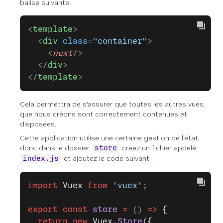
balise suivante :
<
template
>
  <
div
 class
=
"container"
>
    <
nuxt
/>
  </
div
>
</
template
>
Cela permettra de s'assurer que toutes les autres vues
que nous créons sont correctement contenues et
disposées.
Cette application utilise une certaine gestion de l'état,
donc dans le dossier
créez un fichier appelé
store
et ajoutez le code suivant :
index.js
import
 Vuex
 from
 'vuex'
;
export
 const
 store
 =
 () 
=>
 {
  return
 new
 Vuex.
Store
({