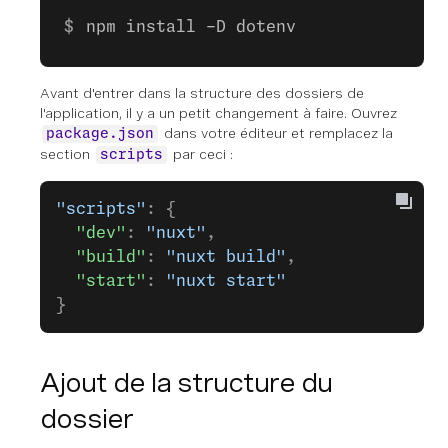
npm install -D dotenv
Avant d'entrer dans la structure des dossiers de
l'application, il y a un petit changement à faire. Ouvrez
dans votre éditeur et remplacez la
package.json
section
par ceci :
scripts
"scripts"
: {
  "dev"
: 
"nuxt"
,
  "build"
: 
"nuxt build"
,
  "start"
: 
"nuxt start"
}
Ajout de la structure du
dossier