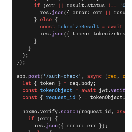
      if
 (err 
||
 result.status 
!==
 '0'
)
        res.
json
({ error: err 
||
 result
      } 
else
 {
        const
 tokenizeResult
 =
 await
 jw
        res.
json
({ token: tokenizeResul
      }
    }
  );
}
);
app
.
post
(
'/auth-check'
, 
async
 (
req
, 
res
  let
 { token } 
=
 req.body;
  const
 tokenObject
 =
 await
 jwt.
verify
(
  const
 { 
request_id
 } 
=
 tokenObject;
  nexmo.verify.
search
(request_id, 
async
    if
 (err) {
      res.
json
({ error: err });