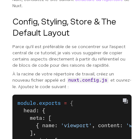
Nuxt.
Config, Styling, Store & The
Default Layout
Parce qu'il est préférable de se concentrer sur l'aspect
central de ce tutoriel, je vais vous suggérer de copier
certains aspects directement à partir du référentiel ou
de blocs de code pour des raisons de rapidité.
À la racine de votre répertoire de travail, créez un
nouveau fichier appelé ed
et ouvrez-
nuxt.config.js
le. Ajoutez le code suivant :
module
.
exports
 =
 {
  head: {
    meta: [
      { name: 
'viewport'
, content: 
'wid
    ],