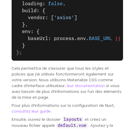
  loading: 
false
,
  build: {
    vendor: [
'axios'
]
  }
,
  env: {
    baseUrl: process.env.
BASE_URL
 ||
 'h
  }
};
Cela permettra de s'assurer que tous les styles et
polices que j'ai utilisés fonctionneront également sur
votre version. Nous utilisons Materialize CSS comme
cadre d'interface utilisateur.
leur documentation
si vous
avez besoin de plus d'informations sur l'un des éléments
de la mise en page.
Pour plus d'informations sur la configuration de Nuxt,
consultez leur guide
.
Ensuite, ouvrez le dossier
et créez un
layouts
nouveau fichier appelé
. Ajoutez-y la
default.vue