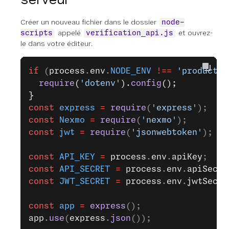
Créer un nouveau fichier dans le dossier
node-
appelé
et ouvrez-
scripts
verification_api.js
le dans votre éditeur.
if
 (
process
.
env
.
NODE_ENV
 !==
 'productio
  require
(
'dotenv'
).
config
();
}
const
 express
 =
 require
(
'express'
);
const
 Nexmo
 =
 require
(
'nexmo'
);
const
 jwt
 =
 require
(
'jsonwebtoken'
);
const
 API_KEY
 =
 process
.
env
.
apiKey
;
const
 API_SECRET
 =
 process
.
env
.
apiSecre
const
 JWT_SECRET
 =
 process
.
env
.
jwtSecre
const
 app
 =
 express
();
app
.
use
(
express
.
json
());