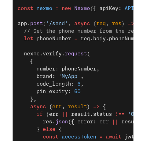
const
 nexmo
 =
 new
 Nexmo
({ 
apiKey: 
API_K
app
.
post
(
'/send'
, 
async
 (
req
, 
res
) 
=>
 {
  // Get the phone number from the requ
  let
 phoneNumber 
=
 req.body.phoneNumbe
  nexmo.verify.
request
(
    {
      number: phoneNumber,
      brand: 
'MyApp'
,
      code_length: 
6
,
      pin_expiry: 
60
    },
    async
 (
err
, 
result
) 
=>
 {
      if
 (err 
||
 result.status 
!==
 '0'
)
        res.
json
({ error: err 
||
 result
      } 
else
 {
        const
 accessToken
 =
 await
 jwt.
s