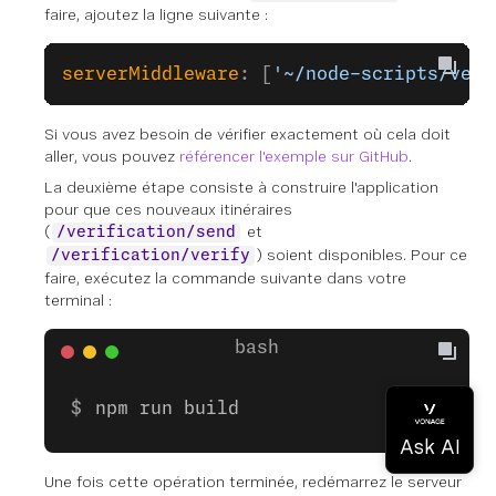
faire, ajoutez la ligne suivante :
serverMiddleware
: [
'~/node-scripts/veri
Si vous avez besoin de vérifier exactement où cela doit
aller, vous pouvez
référencer l'exemple sur GitHub
.
La deuxième étape consiste à
construire
l'application
pour que ces nouveaux itinéraires
(
et
/verification/send
) soient disponibles. Pour ce
/verification/verify
faire, exécutez la commande suivante dans votre
terminal :
npm run build
Une fois cette opération terminée, redémarrez le serveur