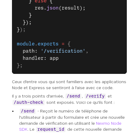
    } 
else
 {
      res.
json
(result);
    }
  });
}
);
module
.
exports
 =
 {
  path: 
'/verification'
,
  handler: app
};
Ceux d'entre vous qui sont familiers avec les applications
Node et Express se sentiront à l'aise avec ce code.
Il y a trois points d'arrivée,
,
et
/send
/verify
sont exposés. Voici ce qu'ils font :
/auth-check
- Reçoit le numéro de téléphone de
/send
l'utilisateur à partir du formulaire et crée une nouvelle
demande de vérification en utilisant le
Nexmo Node
SDK
. Le
de cette nouvelle demande
request_id