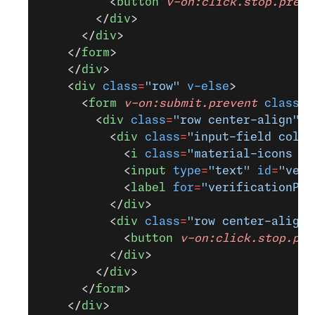
          <
button
 v-on:click.stop.preve
        </
div
>
      </
div
>
    </
form
>
    </
div
>
    <
div
 class
=
"row"
 v-else
>
      <
form
 v-on:submit.prevent
 class
=
"
        <
div
 class
=
"row center-align"
>
          <
div
 class
=
"input-field col s
            <
i
 class
=
"material-icons pr
            <
input
 type
=
"text"
 id
=
"veri
            <
label
 for
=
"verificationPin
          </
div
>
          <
div
 class
=
"row center-align"
            <
button
 v-on:click.stop.pre
          </
div
>
        </
div
>
      </
form
>
    </
div
>