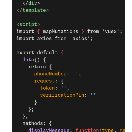
  </
div
>
</
template
>
<
script
>
import 
{
 mapMutations 
}
 from 'vuex';
import axios from 'axios';
export default 
{
  data
() {
    return {
      phoneNumber
: 
''
,
      request
: {
        token
: 
''
,
        verificationPin
: 
''
      }
    };
  },
  methods: {
    displayMessage
: 
function
(
type
, 
mess