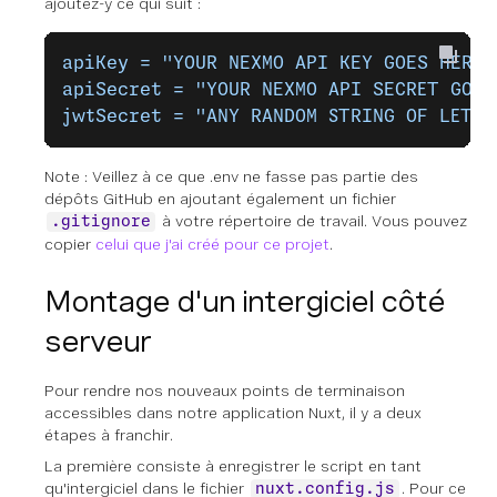
ajoutez-y ce qui suit :
apiKey = "YOUR NEXMO API KEY GOES HERE"
apiSecret = "YOUR NEXMO API SECRET GOES
jwtSecret = "ANY RANDOM STRING OF LETTE
Note : Veillez à ce que .env ne fasse pas partie des
dépôts GitHub en ajoutant également un fichier
à votre répertoire de travail. Vous pouvez
.gitignore
copier
celui que j'ai créé pour ce projet
.
Montage d'un intergiciel côté
serveur
Pour rendre nos nouveaux points de terminaison
accessibles dans notre application Nuxt, il y a deux
étapes à franchir.
La première consiste à enregistrer le script en tant
qu'intergiciel dans le fichier
. Pour ce
nuxt.config.js