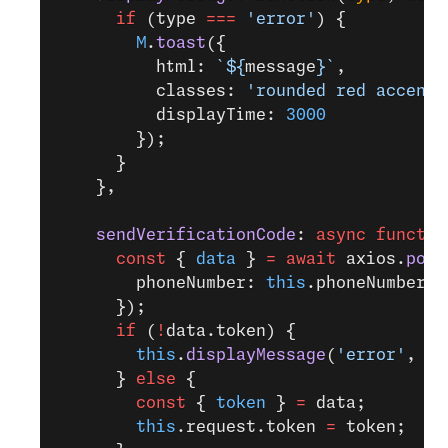
      if
 (type 
===
 'error'
) {
        M
.
toast
({
          html: 
`${
message
}`
,
          classes: 
'rounded red accent-
          displayTime: 
3000
        });
      }
    },
    sendVerificationCode
: 
async
 functio
      const
 { 
data
 } 
=
 await
 axios.
post
        phoneNumber: 
this
.phoneNumber
      });
      if
 (
!
data.token) {
        this
.
displayMessage
(
'error'
, da
      } 
else
 {
        const
 { 
token
 } 
=
 data;
        this
.request.token 
=
 token;