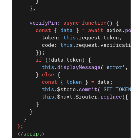
      }
    },
    verifyPin
: 
async
 function
() {
      const
 { 
data
 } 
=
 await
 axios.
post
        token: 
this
.request.token,
        code: 
this
.request.verification
      });
      if
 (
!
data.token) {
        this
.
displayMessage
(
'error'
, da
      } 
else
 {
        const
 { 
token
 } 
=
 data;
        this
.$store.
commit
(
'SET_TOKEN'
,
        this
.$nuxt.$router.
replace
({ pa
      }
    }
  }
}
;
</
script
>