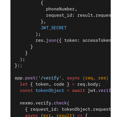
          {
            phoneNumber,
            request_id: result.request_
          },
          JWT_SECRET
        );
        res.
json
({ token: accessToken }
      }
    }
  );
}
);
app
.
post
(
'/verify'
, 
async
 (
req
, 
res
) 
=>
  let
 { token, code } 
=
 req.body;
  const
 tokenObject
 =
 await
 jwt.
verify
(
  nexmo.verify.
check
(
    { request_id: tokenObject.request_i
    async
 (
err
, 
result
) 
=>
 {