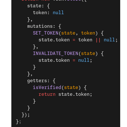
    state: {
      token: 
null
    },
    mutations: {
      SET_TOKEN
(
state
, 
token
) {
        state.token 
=
 token 
||
 null
;
      },
      INVALIDATE_TOKEN
(
state
) {
        state.token 
=
 null
;
      }
    },
    getters: {
      isVerified
(
state
) {
        return
 state.token;
      }
    }
  });
}
;