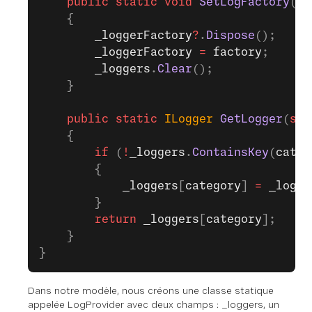
    public
 static
 void
 SetLogFactory
(
IL
    {
        _loggerFactory
?
.
Dispose
();
        _loggerFactory
 =
 factory
;
        _loggers
.
Clear
();
    }
    public
 static
 ILogger
 GetLogger
(
str
    {
        if
 (
!
_loggers
.
ContainsKey
(
categ
        {
            _loggers
[
category
] 
=
 _logge
        }
        return
 _loggers
[
category
];
    }
}
Dans notre modèle, nous créons une classe statique
appelée LogProvider avec deux champs : _loggers, un