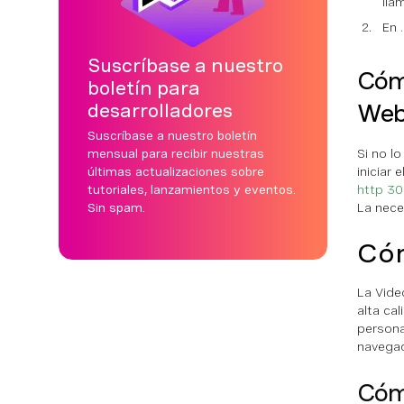
lla
En
Suscríbase a nuestro
Cómo
boletín para
Web
desarrolladores
Suscríbase a nuestro boletín
mensual para recibir nuestras
Si no l
últimas actualizaciones sobre
iniciar
tutoriales, lanzamientos y eventos.
http 3
Sin spam.
La nece
Cóm
La Vide
alta ca
persona
navegad
Cómo