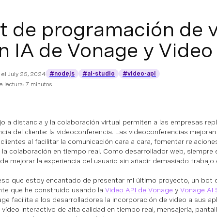
t de programación de 
n IA de Vonage y Video
#nodejs
#ai-studio
#video-api
 el
July 25, 2024
 lectura: 7 minutos
ajo a distancia y la colaboración virtual permiten a las empresas rep
ncia del cliente: la videoconferencia. Las videoconferencias mejoran
 clientes al facilitar la comunicación cara a cara, fomentar relacion
r la colaboración en tiempo real. Como desarrollador web, siempr
de mejorar la experiencia del usuario sin añadir demasiado trabajo 
eso que estoy encantado de presentar mi último proyecto, un bot
ente que he construido usando la
Video API de Vonage
y
Vonage AI 
ge facilita a los desarrolladores la incorporación de video a sus ap
r vídeo interactivo de alta calidad en tiempo real, mensajería, panta