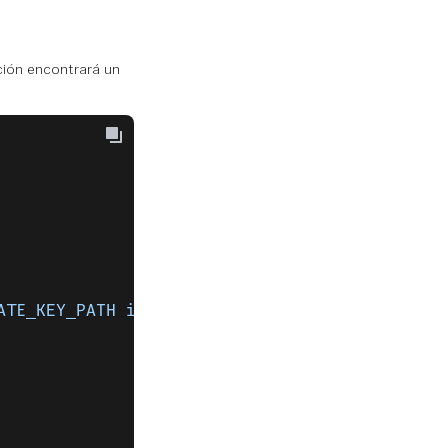
ción encontrará un
ATE_KEY_PATH in the .env file"
);