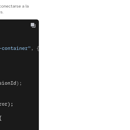
 conectarse a la
s.
-container"
, {
sionId
);
ror);
{