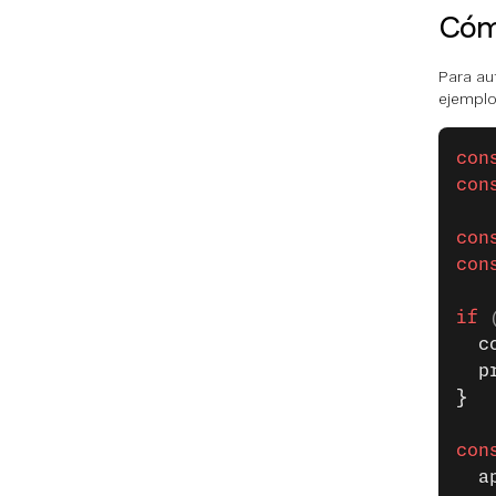
Cómo
Para au
ejemplo
con
con
con
con
if
 
  c
  p
}
con
  a