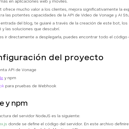
ás en aplicaciones web y móviles.
t ofrece mucho valor a los clientes, mejora significativamente la ex
ra las potentes capacidades de la API de Video de Vonage y AI Stu
 entrada del blog, te guiaré a través de la creación de este bot, los
é y las soluciones que descubrí.
res ir directamente a desplegarla, puedes encontrar todo el código 
figuración del proyecto
nta API de Vonage
de
y npm
ok
para pruebas de Webhook
e y npm
uctura del servidor NodeJS es la siguiente:
ex.js
donde se define el código del servidor. En este archivo definir