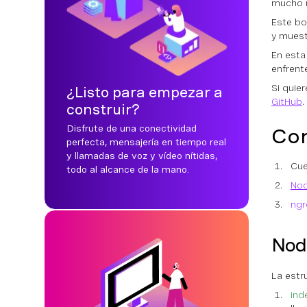
mucho m
Este bo
y muest
En esta
enfrent
Si quie
¿Listo para empezar a
GitHub
.
construir?
Disfrute de una conectividad
Con
perfecta, mensajería en tiempo real
y llamadas de voz y vídeo nítidas,
Cue
todo al alcance de la mano.
No
ngr
Nod
La estr
ind