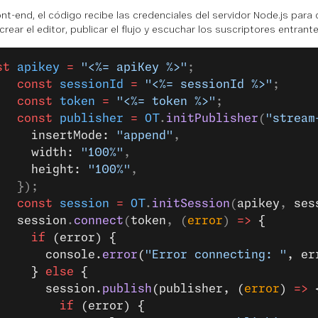
ront-end, el código recibe las credenciales del servidor Node.js para
crear el editor, publicar el flujo y escuchar los suscriptores entrante
st
 apikey
 =
 "<%= apiKey %>"
;
   const
 sessionId
 =
 "<%= sessionId %>"
;
   const
 token
 =
 "<%= token %>"
;
   const
 publisher
 =
 OT
.
initPublisher
(
"stream
     insertMode: 
"append"
,
     width: 
"100%"
,
     height: 
"100%"
,
   });
   const
 session
 =
 OT
.
initSession
(
apikey
, 
ses
   session
.
connect
(
token
, (
error
) 
=>
 {
     if
 (error) {
       console.
error
(
"Error connecting: "
, er
     } 
else
 {
       session.
publish
(publisher, (
error
) 
=>
 
         if
 (error) {