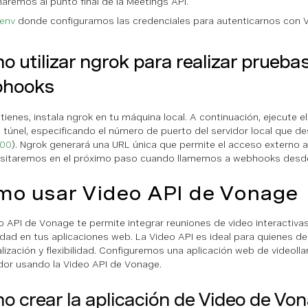
maremos al punto final de la Meetings API.
.env
donde configuramos las credenciales para autenticarnos con 
 utilizar ngrok para realizar prueba
hooks
o tienes, instala ngrok en tu máquina local. A continuación, ejecute
 el túnel, especificando el número de puerto del servidor local que d
000
). Ngrok generará una URL única que permite el acceso externo a 
sitaremos en el próximo paso cuando llamemos a webhooks desd
o usar Video API de Vonage
o API de Vonage te permite integrar reuniones de video interactivas
lidad en tus aplicaciones web. La Video API es ideal para quienes 
lización y flexibilidad. Configuremos una aplicación web de video
or usando la Video API de Vonage.
 crear la aplicación de Video de Vo