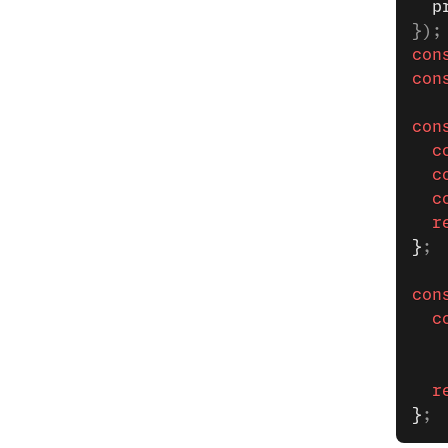
  p
});
con
con
con
  c
  c
  c
  r
}
;
con
  c
   
   
  r
}
;