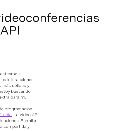
videoconferencias
 API
lantearse la
 las interacciones
es más sólidas y
e estoy buscando
extra para mí.
 de programación
Studio
. La Video API
licaciones. Permite
lla compartida y