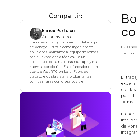
Bo
Compartir:
co
Enrico Portolan
Autor invitado
Enrico es un antiguo miembro del equipo
Publicado
de Vonage. Trabajó como ingeniero de
soluciones, ayudando al equipo de ventas
Tiempo de
con su experiencia técnica. Es un
apasionado de la nube, las startups y las
nuevas tecnologías. Es cofundador de una
startup WebRTC en Italia. Fuera del
trabajo, le gusta viajar y probar tantas
El trab
comidas raras como sea posible.
experie
con los
permiti
formas 
Es por 
intelig
de Vona
integra