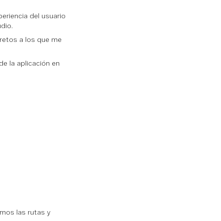
periencia del usuario
dio.
 retos a los que me
de la aplicación en
emos las rutas y