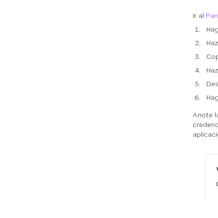
Ir al
Pan
Hag
Haz
Cop
Haz
Des
Hag
Anote l
credenc
aplicaci