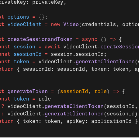
rivateKey: privateKey
,
st
 options
 =
 {};
st
 videoClient
 =
 new
 Video
(
credentials
, 
optio
st
 createSessionandToken
 =
 async
 () 
=>
 {
onst
 session
 =
 await
 videoClient.
createSessio
onst
 sessionId
 =
 session.sessionId;
onst
 token
 =
 videoClient.
generateClientToken
(
eturn
 { sessionId: sessionId, token: token, a
st
 generateToken
 =
 (
sessionId
, 
role
) 
=>
 {
onst
 token
 =
 role
 ?
 videoClient.
generateClientToken
(sessionId,
 :
 videoClient.
generateClientToken
(sessionId)
eturn
 { token: token, apiKey: applicationId }