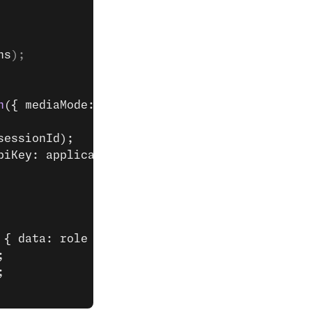
ns
);
n
({ mediaMode: 
"enabled"
 });
sessionId);
piKey: applicationId };
 { data: role })
;
;