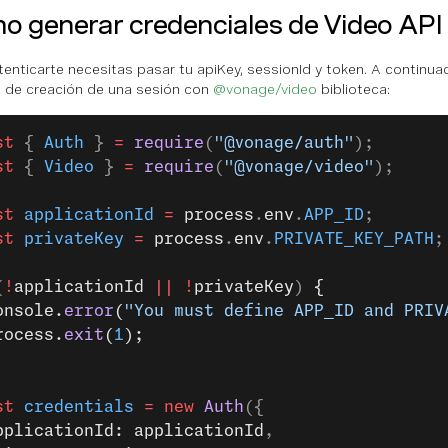
 generar credenciales de Video API
tenticarte necesitas pasar tu apiKey, sessionId y token. A continua
 de creación de una sesión con
@vonage/video
biblioteca:
st
 { 
Auth
 } 
=
 require
(
"@vonage/auth"
);
st
 { 
Video
 } 
=
 require
(
"@vonage/video"
);
st
 applicationId
 =
 process
.
env
.
APP_ID
;
st
 privateKey
 =
 process
.
env
.
PRIVATE_KEY_PATH
;
(
!
applicationId
 ||
 !
privateKey
) 
{
onsole.
error
(
"You must define APP_ID and PRIV
rocess.
exit
(
1
);
st
 credentials
 =
 new
 Auth
({
pplicationId: applicationId
,