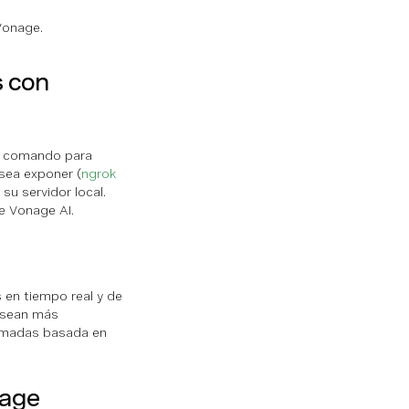
Vonage.
s con
 el comando para
esea exponer (
ngrok
su servidor local.
e Vonage AI.
 en tiempo real y de
desean más
llamadas basada en
nage