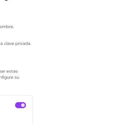
 nombre.
la clave privada.
nar estas
nfigure su