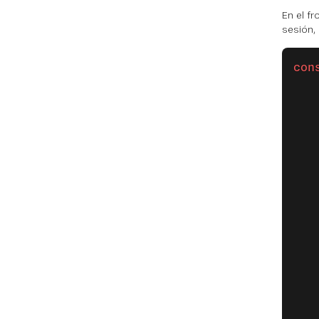
En el f
sesión, 
con
   
   
   
   
   
   
   
   
   
   
   
   
   
   