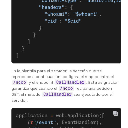
        "content-type"
: 
"audio/l16;rate
        "headers"
: {
          "whoami"
: 
"$whoami"
,
          "cid"
: 
"$cid"
        }
      }
    ]
  }
]
En la plantilla para el servidor, la sección que se
reproduce a continuación configura el mapeo entre el
y el endpoint
. Esta asignación
/ncco
CallHandler
garantiza que cuando el
reciba una petición
/ncco
GET, el método
sea ejecutado por el
CallHandler
servidor.
application 
=
 web.Application([
    (
r
"/event"
, EventHandler),