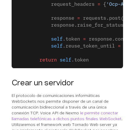
            request_headers 
=
 {
'Ocp-Api
            response 
=
 requests.post(to
            response.raise_for_status()
            self
.token 
=
 response.conte
            self
.reuse_token_until 
=
 da
        return
 self
.token
Crear un servidor
El protocolo de comunicaciones informáticas
WebSockets nos permite disponer de un canal de
comunicación bidireccional a través de una única
conexión TCP. Voice API de Nexmo
le permite conectar
llamadas telefónicas a dichos puntos finales WebSocket
.
Utilizaremos el framework web Tornado Web server ya