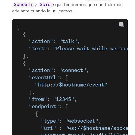
y
) que tendremos que sustituir más
$whoami
$cid
adelante cuando la utilicemos.
[
  {
    "action"
: 
"talk"
,
    "text"
: 
"Please wait while we conne
  },
  {
    "action"
: 
"connect"
,
    "eventUrl"
: [
      "http://$hostname/event"
    ],
    "from"
: 
"12345"
,
    "endpoint"
: [
      {
        "type"
: 
"websocket"
,
        "uri"
 : 
"ws://$hostname/socket"