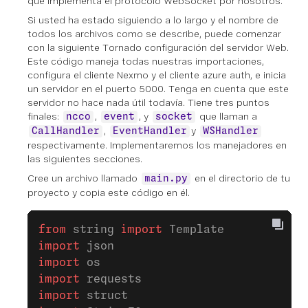
que implementa el protocolo WebSocket por nosotros.
Si usted ha estado siguiendo a lo largo y el nombre de
todos los archivos como se describe, puede comenzar
con la siguiente Tornado configuración del servidor Web.
Este código maneja todas nuestras importaciones,
configura el cliente Nexmo y el cliente azure auth, e inicia
un servidor en el puerto 5000. Tenga en cuenta que este
servidor no hace nada útil todavía. Tiene tres puntos
finales:
,
, y
que llaman a
ncco
event
socket
,
y
CallHandler
EventHandler
WSHandler
respectivamente. Implementaremos los manejadores en
las siguientes secciones.
Cree un archivo llamado
en el directorio de tu
main.py
proyecto y copia este código en él.
from
 string 
import
 Template
import
 json
import
 os
import
 requests
import
 struct