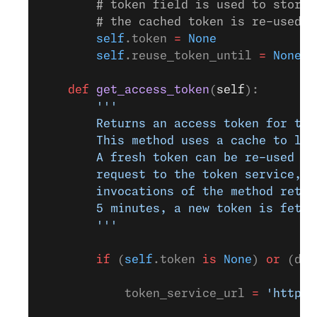
        # token field is used to store 
        # the cached token is re-used u
        self
.token 
=
 None
        self
.reuse_token_until 
=
 None
    def
 get_access_token
(
self
):
        '''
        Returns an access token for the
        This method uses a cache to lim
        A fresh token can be re-used du
        request to the token service, t
        invocations of the method retur
        5 minutes, a new token is fetch
        '''
        if
 (
self
.token 
is
 None
) 
or
 (dat
            token_service_url 
=
 'https: