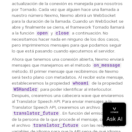
actualización de la conexión es manejada para nosotros
por Tornado. Cada vez que alguien hace una llamada a
nuestro número Nexmo, Nexmo abrirá un WebSocket
para la duración de la llamada. Cuando un WebSocket se
abre y finalmente se cierra, el framework Tornado llamará
a la función
y
a continuación. No
open
close
necesitamos hacer nada en ninguno de los dos casos,
pero imprimiremos mensajes para que podamos seguir
lo que está pasando cuando ejecutemos el servidor.
Ahora que tenemos una conexión abierta, Nexmo enviará
mensajes que manejamos en el método
on_message
método. El primer mensaje que recibiremos de Nexmo
será texto plano con metadatos. Al recibir este mensaje,
estableceremos la propiedad
de la propiedad
whoami
para poder identificar al interlocutor.
WSHandler
Después, crearemos una cabecera wave que enviaremos
al Translator Speech API. Para enviar mensajes a la
Translator Speech API, crearemos un archivo .
. En función del emisor, es decir,
translator_future
de la persona de la que procede el mensaje, crearemos
el archivo
con las respectivas
translator_future
variables de idioma para que la API sepa de qué idioma