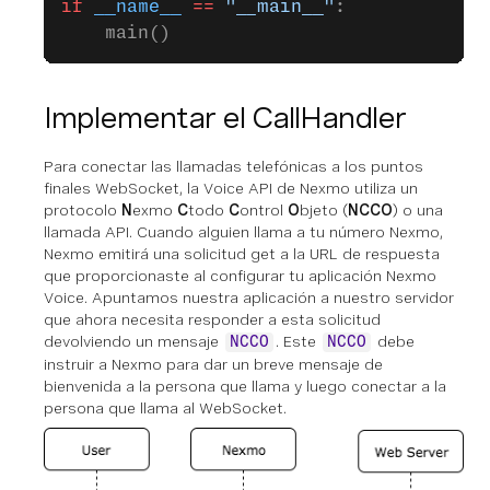
if
 __name__
 ==
 "__main__"
:
    main()
Implementar el CallHandler
Para conectar las llamadas telefónicas a los puntos
finales WebSocket, la Voice API de Nexmo utiliza un
protocolo
N
exmo
C
todo
C
ontrol
O
bjeto (
NCCO
) o una
llamada API. Cuando alguien llama a tu número Nexmo,
Nexmo emitirá una solicitud get a la URL de respuesta
que proporcionaste al configurar tu aplicación Nexmo
Voice. Apuntamos nuestra aplicación a nuestro servidor
que ahora necesita responder a esta solicitud
devolviendo un mensaje
. Este
debe
NCCO
NCCO
instruir a Nexmo para dar un breve mensaje de
bienvenida a la persona que llama y luego conectar a la
persona que llama al WebSocket.