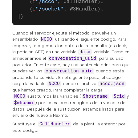
    (
r
"/ncco"
, CallHandler),
    (
r
"/socket"
, WSHandler),
])
Cuando el servidor ejecuta el método, devuelve un
ensamblado
utilizando el siguiente código. Para
NCCO
empezar, recogemos los datos de la consulta (es decir,
la petición GET) en una variable
variable. También
data
almacenamos el
para su uso
conversation_uuid
posterior. En este caso, hay una sentencia print para que
puedas ver los
cuando estés
conversation_uuid
probando tu servidor. En el siguiente paso, el código
carga la variable
desde el archivo
NCCO
ncco.json
que hemos creado. Para completar la carga
sustituimos las variables (
,
y
NCCO
$hostname
$cid
) por los valores recogidos de la variable de
$whoami
datos. Después de la sustitución, estamos listos para
enviarlo de nuevo a Nexmo.
Sustituya el
de la plantilla anterior por
CallHandler
este código: