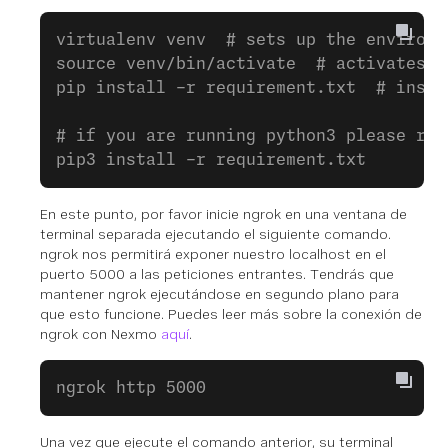
virtualenv venv  # sets up the environm
source venv/bin/activate  # activates t
pip install -r requirement.txt  # insta
# if you are running python3 please run
pip3 install -r requirement.txt
En este punto, por favor inicie ngrok en una ventana de
terminal separada ejecutando el siguiente comando.
ngrok nos permitirá exponer nuestro localhost en el
puerto 5000 a las peticiones entrantes. Tendrás que
mantener ngrok ejecutándose en segundo plano para
que esto funcione. Puedes leer más sobre la conexión de
ngrok con Nexmo
aquí
.
ngrok http 5000
Una vez que ejecute el comando anterior, su terminal