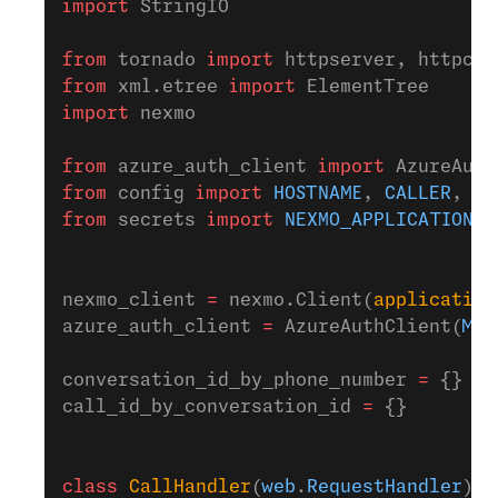
import
 StringIO
from
 tornado 
import
 httpserver, httpcli
from
 xml.etree 
import
 ElementTree
import
 nexmo
from
 azure_auth_client 
import
 AzureAuth
from
 config 
import
 HOSTNAME
, 
CALLER
, 
LA
from
 secrets 
import
 NEXMO_APPLICATION_I
nexmo_client 
=
 nexmo.Client(
application
azure_auth_client 
=
 AzureAuthClient(
MIC
conversation_id_by_phone_number 
=
 {}
call_id_by_conversation_id 
=
 {}
class
 CallHandler
(
web
.
RequestHandler
):