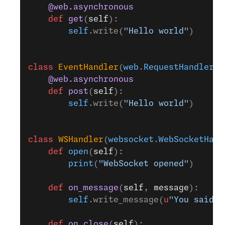
    @web.asynchronous
    def
 get
(
self
):
        self
.write(
"Hello world"
)
class
 EventHandler
(
web
.
RequestHandler
):
    @web.asynchronous
    def
 post
(
self
):
        self
.write(
"Hello world"
)
class
 WSHandler
(
websocket
.
WebSocketHand
    def
 open
(
self
):
        print
(
"WebSocket opened"
)
    def
 on_message
(
self
, 
message
):
        self
.write_message(
u
"You said: 
    def
 on_close
(
self
):