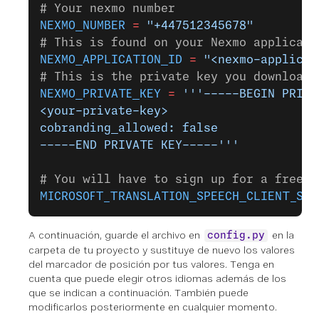
# Your nexmo number
NEXMO_NUMBER
 =
 "+447512345678"
# This is found on your Nexmo applicati
NEXMO_APPLICATION_ID
 =
 "<nexmo-applicat
# This is the private key you downloade
NEXMO_PRIVATE_KEY
 =
 '''-----BEGIN PRIVA
<your-private-key>
cobranding_allowed: false
-----END PRIVATE KEY-----'''
# You will have to sign up for a free M
MICROSOFT_TRANSLATION_SPEECH_CLIENT_SEC
A continuación, guarde el archivo en
en la
config.py
carpeta de tu proyecto y sustituye de nuevo los valores
del marcador de posición por tus valores. Tenga en
cuenta que puede elegir otros idiomas además de los
que se indican a continuación. También puede
modificarlos posteriormente en cualquier momento.