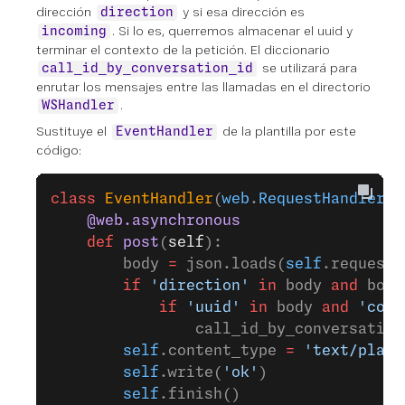
dirección
y si esa dirección es
direction
. Si lo es, querremos almacenar el uuid y
incoming
terminar el contexto de la petición. El diccionario
se utilizará para
call_id_by_conversation_id
enrutar los mensajes entre las llamadas en el directorio
.
WSHandler
Sustituye el
de la plantilla por este
EventHandler
código:
class
 EventHandler
(
web
.
RequestHandler
):
    @web.asynchronous
    def
 post
(
self
):
        body 
=
 json.loads(
self
.request.
        if
 'direction'
 in
 body 
and
 body
            if
 'uuid'
 in
 body 
and
 'conv
                call_id_by_conversation
        self
.content_type 
=
 'text/plain
        self
.write(
'ok'
)
        self
.finish()