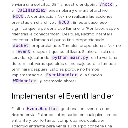
enviará una solicitud GET a nuestro endpoint
y
/ncco
el
ensamblará y enviará el archivo
CallHandler
. A continuación, Nexmo realizará las acciones
NCCO
previstas en el archivo .
. En este caso, eso
NCCO
significa que la persona que llama oirá
"Por favor, espere
mientras le conectamos".
. Después, Nexmo intentará
conectar la llamada al punto final proporcionado.
proporcionado. También proporciona a Nexmo
socket
el
endpoint que se utilizará. Si ahora inicia su
event
servidor ejecutando
en tu ventana
python main.py
de terminal, verás que oirás el mensaje pero la llamada
terminará después. Esto es porque no hemos
implementado el
o la función
EventHandler
. ¡Hagámoslo ahora!
WSHandler
Implementar el EventHandler
El sitio
gestiona los eventos que
EventHandler
Nexmo envía. Estamos interesados en cualquier llamada
entrante y, por lo tanto, comprobamos cualquier
solicitud entrante para ver si su cuerpo contiene una