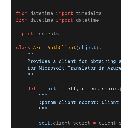
from
 datetime 
import
 timedelta
from
 datetime 
import
 datetime
import
 requests
class
 AzureAuthClient
(
object
):
    """
    Provides a client for obtaining an 
    for Microsoft Translator in Azure C
    """
    def
 __init__
(
self
, 
client_secret
):
        """
        :param client_secret: Client se
        """
        self
.client_secret 
=
 client_sec