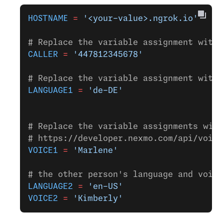
HOSTNAME
 =
 '<your-value>.ngrok.io'
# Replace the variable assignment with 
CALLER
 =
 '447812345678'
# Replace the variable assignment with 
LANGUAGE1
 =
 'de-DE'
# Replace the variable assignments with
# https://developer.nexmo.com/api/voice
VOICE1
 =
 'Marlene'
# the other person's language and voice
LANGUAGE2
 =
 'en-US'
VOICE2
 =
 'Kimberly'