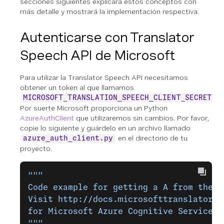
secciones siguientes explicará estos conceptos con
más detalle y mostrará la implementación respectiva.
Autenticarse con Translator
Speech API de Microsoft
Para utilizar la Translator Speech API necesitamos
obtener un token al que llamamos
.
MICROSOFT_TRANSLATION_SPEECH_CLIENT_SECRET
Por suerte Microsoft proporciona un Python
AzureAuthClient
que utilizaremos sin cambios. Por favor,
copie lo siguiente y guárdelo en un archivo llamado
en el directorio de tu
azure_auth_client.py
proyecto.
"""
Code example for getting a A from the A
Visit http://docs.microsofttranslator.c
for Microsoft Azure Cognitive Services 
"""