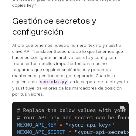
Gestión de secretos y
configuración
Ahora que tenemos nuestro número Nexmo y nuestra
clave API Translator Speech, todo lo que tenemos que
hacer es configurar un archivo secrets y config con
todos estos detalles importantes para que no
tengamos que seguir escribiéndolos y podamos
mantenerlos gestionados por separado. Guarde lo
siguiente en
en la carpeta de tu proyecto
secrets.py
y sustituye los valores de los marcadores de posición
por tus valores.
# Replace the below values with your va
# Your API key and secret can be found 
NEXMO_API_KEY
 =
 "<your-api-key>"
NEXMO_API_SECRET
 =
 "<your-api-secret>"