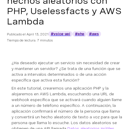
hechos aleatorios con
PHP, Uselessfacts y AWS
Lambda
#voice-api
#php
#aws
Publicado el
April 13, 2021
Tiempo de lectura: 7 minutos
¿Ha deseado ejecutar un servicio sin necesidad de crear
y mantener un servidor? ¿Se trata de una función que se
activa a intervalos determinados o de una acción
específica que activa esta función?
En este tutorial, crearemos una aplicación PHP y la
alojaremos en AWS Lambda, escuchando una URL de
webhook específica que se activará cuando alguien llame
a un número de teléfono específico. A continuación, la
aplicación confirmará el número de la persona que llama
y convertirá un hecho aleatorio de texto a voz para que la
persona que llama lo escuche. Los datos aleatorios se
obtienen de una API llamada
Datos aleatorios inútiles
.