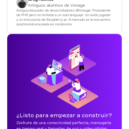
Antiguos alumnos de Vonage
Antiguo educador de desarrolladores @Vonage. Procedente
de PHP, pero no limitado a un solo lenguaje. Un ávido jugador
y un entusiasta de Raspberry pi. A menudo se le encuentra
practicando escalada en rocódromo.
¿Listo para empezar a construir?
Disfrute de una conectividad perfecta, mensajería
en tiempo real y llamadas de voz y vídeo nítidas,