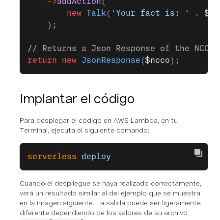
    ->
addAction
(
        new
 Talk
(
'Your fact is: '
 .
 $re
    );
// Returns a Json Response of the NCCO 
return
 new
 JsonResponse
(
$ncco
);
Implantar el código
Para desplegar el código en AWS Lambda, en tu
Terminal, ejecuta el siguiente comando:
serverless
 deploy
Cuando el despliegue se haya realizado correctamente,
verá un resultado similar al del ejemplo que se muestra
en la imagen siguiente. La salida puede ser ligeramente
diferente dependiendo de los valores de su archivo