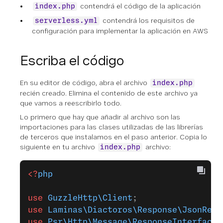
contendrá el código de la aplicación
index.php
contendrá los requisitos de
serverless.yml
configuración para implementar la aplicación en AWS
Escriba el código
En su editor de código, abra el archivo
index.php
recién creado. Elimina el contenido de este archivo ya
que vamos a reescribirlo todo.
Lo primero que hay que añadir al archivo son las
importaciones para las clases utilizadas de las librerías
de terceros que instalamos en el paso anterior. Copia lo
siguiente en tu archivo
archivo:
index.php
<?
php
use
 GuzzleHttp\Client
;
use
 Laminas\Diactoros\Response\JsonResp
use
 Psr\Http\Message\ResponseInterface
 