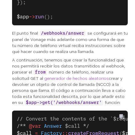
});
$app
->
run
();
El punto final
se configurará en tu
/webhooks/answer
panel de Vonage más adelante como una forma de que
tu número de teléfono virtual reciba instrucciones sobre
qué hacer cuando se realiza una llamada.
A continuación, tenemos que crear la funcionalidad que
nos permitirá recibir los datos transmitidos al webhook,
parsear el
número de teléfono, realizar una
from
solicitud GET al
generador de hechos aleatorios
crear y
devolver un objeto de control de llamada (NCCO) a la
persona que llama. El código a continuación lleva a cabo
toda esta funcionalidad descrita, por lo que añadir esto
en su
función:
$app->get('/webhooks/answer'
// Convert the contents of the `$reques
/** 
@var
 Answer
 $call */
$call
 =
 Factory
::
createFromRequest
(
$req