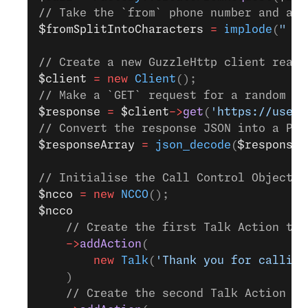
// Take the `from` phone number and add
$fromSplitIntoCharacters
 =
 implode
(
" "
,
// Create a new GuzzleHttp client ready
$client
 =
 new
 Client
();
// Make a `GET` request for a random us
$response
 =
 $client
->
get
(
'https://usele
// Convert the response JSON into a PHP
$responseArray
 =
 json_decode
(
$response
-
// Initialise the Call Control Object r
$ncco
 =
 new
 NCCO
();
$ncco
    // Create the first Talk Action tha
    ->
addAction
(
        new
 Talk
(
'Thank you for calling
    )
    // Create the second Talk Action re