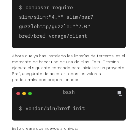
composer require
slim/slim:"4.*" slim/psr7
guzzlehttp/guzzle:"^7.0"
bref/bref vonage/client
Ahora que ya has instalado las librerías de terceros, es el
momento de hacer uso de una de ellas. En tu Terminal,
ejecuta el siguiente comando para inicializar un proyecto
Bref, asegúrate de aceptar todos los valores
predeterminados proporcionados:
vendor/bin/bref init
Esto creará dos nuevos archivos: