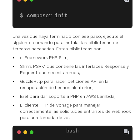
composer init
Una vez que haya terminado con ese paso, ejecute el
siguiente comando para instalar las bibliotecas de
terceros necesarias. Estas bibliotecas son:
el Framework PHP Slim,
Slim's PSR-7 que contiene las interfaces Response y
Request que necesitaremos,
GuzzleHttp para hacer peticiones API en la
recuperación de hechos aleatorios,
Bref para dar soporte a PHP en AWS Lambda,
El cliente PHP de Vonage para manejar
correctamente las solicitudes entrantes de webhook
para una llamada de voz.