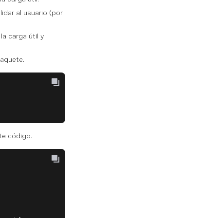
idar al usuario (por
a carga útil y
aquete.
te código.