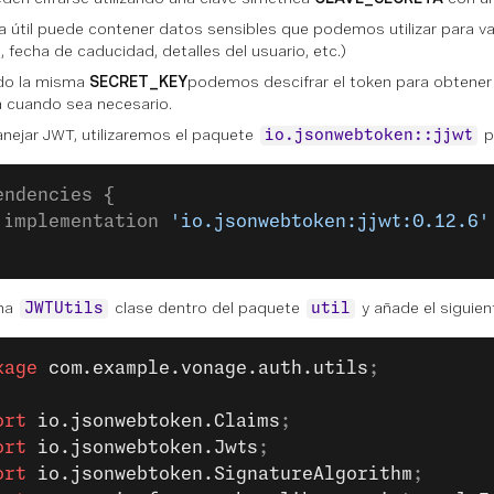
a útil puede contener datos sensibles que podemos utilizar para val
, fecha de caducidad, detalles del usuario, etc.)
ndo la misma
SECRET_KEY
podemos descifrar el token para obtener l
la cuando sea necesario.
nejar JWT, utilizaremos el paquete
p
io.jsonwebtoken::jjwt
endencies {
 implementation 
'io.jsonwebtoken:jjwt:0.12.6'
una
clase dentro del paquete
y añade el siguien
JWTUtils
util
kage
 com.example.vonage.auth.utils
;
ort
 io.jsonwebtoken.Claims
;
ort
 io.jsonwebtoken.Jwts
;
ort
 io.jsonwebtoken.SignatureAlgorithm
;