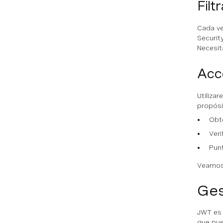
Filt
Cada ve
Securit
Necesit
Acce
Utiliza
propósi
Obte
Veri
Punt
Veamos 
Ges
JWT es 
que pue