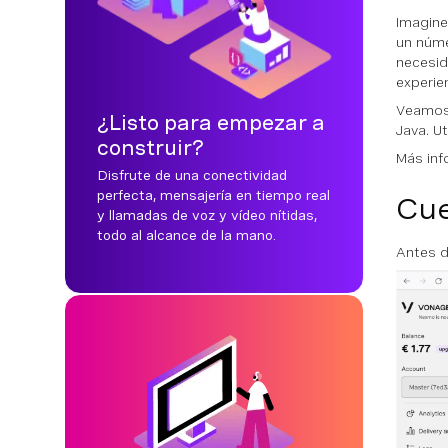
Imagine
un núme
necesid
experien
Veamos
¿Listo para empezar a
Java. U
construir?
Más in
Disfrute de una conectividad
perfecta, mensajería en tiempo real
Cue
y llamadas de voz y vídeo nítidas,
todo al alcance de la mano.
Antes d