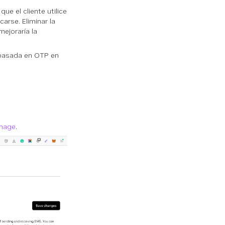
ue el cliente utilice
arse. Eliminar la
ejoraría la
basada en OTP en
onage
.