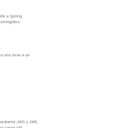
rle a Spring
stringidos.
a una sirve a un
mediante JWS y JWE,
a carga útil.