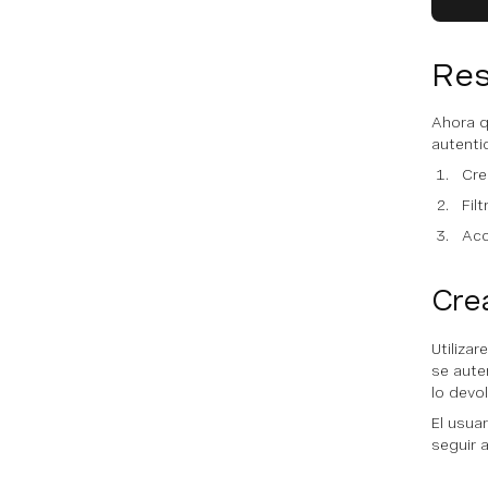
Res
Ahora q
autenti
Cre
Fil
Acc
Cre
Utiliza
se aute
lo devo
El usua
seguir 