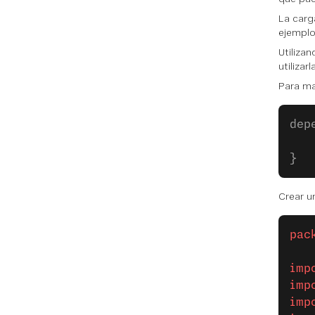
La carg
ejemplo
Utiliza
utilizar
Para ma
dep
   
}
Crear 
pac
imp
imp
imp