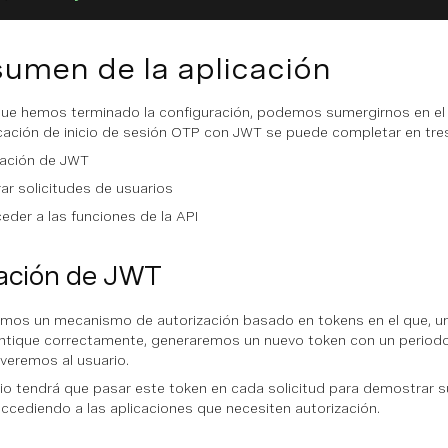
umen de la aplicación
ue hemos terminado la configuración, podemos sumergirnos en el d
cación de inicio de sesión OTP con JWT se puede completar en tre
ación de JWT
trar solicitudes de usuarios
eder a las funciones de la API
ación de JWT
remos un mecanismo de autorización basado en tokens en el que, un
ntique correctamente, generaremos un nuevo token con un period
lveremos al usuario.
rio tendrá que pasar este token en cada solicitud para demostrar s
accediendo a las aplicaciones que necesiten autorización.