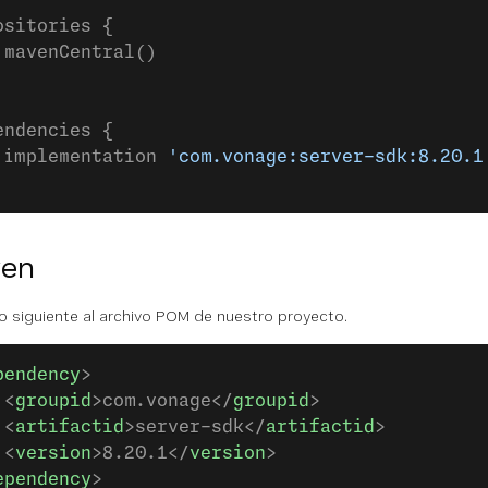
ositories {
 mavenCentral()
endencies {
 implementation 
'com.vonage:server-sdk:8.20.1
en
o siguiente al archivo POM de nuestro proyecto.
pendency
>
 <
groupid
>com.vonage</
groupid
>
 <
artifactid
>server-sdk</
artifactid
>
 <
version
>8.20.1</
version
>
ependency
>