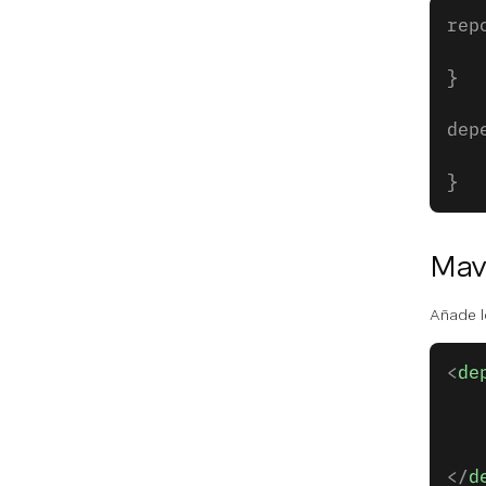
rep
   
}
dep
   
}
Mav
Añade l
<
de
   
   
   
</
d