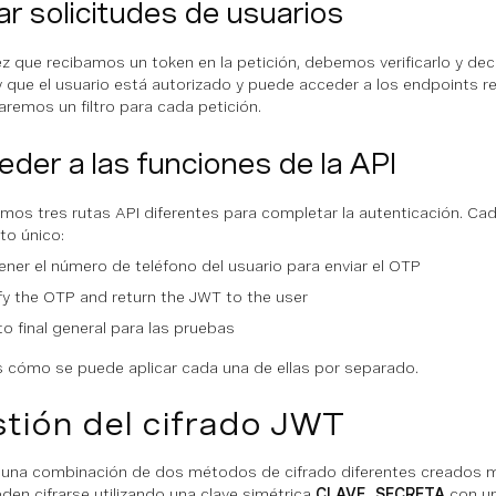
rar solicitudes de usuarios
z que recibamos un token en la petición, debemos verificarlo y deci
y que el usuario está autorizado y puede acceder a los endpoints re
aremos un filtro para cada petición.
der a las funciones de la API
remos tres rutas API diferentes para completar la autenticación. Cad
to único:
ner el número de teléfono del usuario para enviar el OTP
fy the OTP and return the JWT to the user
o final general para las pruebas
cómo se puede aplicar cada una de ellas por separado.
tión del cifrado JWT
una combinación de dos métodos de cifrado diferentes creados 
den cifrarse utilizando una clave simétrica
CLAVE_SECRETA
con un