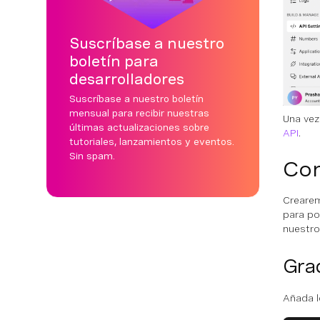
Suscríbase a nuestro
boletín para
desarrolladores
Suscríbase a nuestro boletín
mensual para recibir nuestras
Una ve
últimas actualizaciones sobre
API
.
tutoriales, lanzamientos y eventos.
Sin spam.
Con
Creare
para po
nuestro
Gra
Añada l