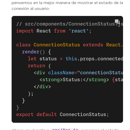
pensemos en la mejor manera de mostrar el estado de la
conexión al usuario:
// src/components/ConnectionStatus.js
import
 React
 from
 'react'
;
class
 ConnectionStatus
 extends
 React
.
Co
  render
() 
{
    let
 status 
=
 this
.props.connected 
?
    return
 (
      <
div
 className
=
"connectionStatus"
        <
strong
>Status:</
strong
> 
{
statu
      </
div
>
    );
  }
}
export
 default
 ConnectionStatus
;