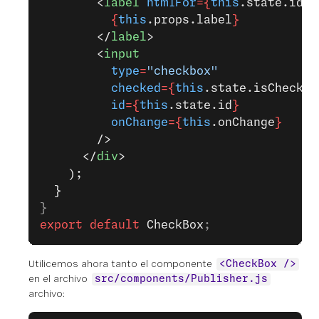
        <
label
 htmlFor
={
this
.state.id
}
>
          {
this
.props.label
}
        </
label
>
        <
input
          type
=
"checkbox"
          checked
={
this
.state.isChecked
          id
={
this
.state.id
}
          onChange
={
this
.onChange
}
        />
      </
div
>
    );
  }
}
export
 default
 CheckBox
;
Utilicemos ahora tanto el componente
<CheckBox />
en el archivo
src/components/Publisher.js
archivo: