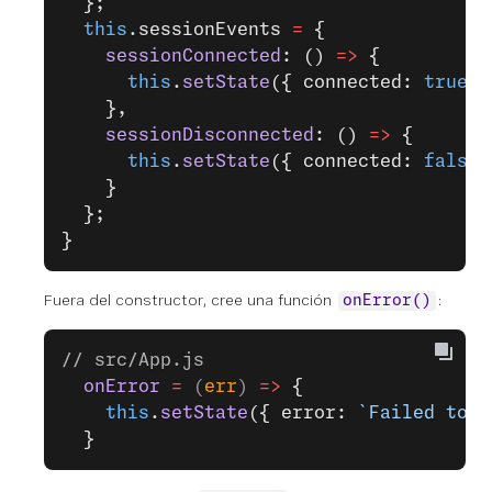
  };
  this
.sessionEvents 
=
 {
    sessionConnected
: () 
=>
 {
      this
.
setState
({ connected: 
true
 }
    },
    sessionDisconnected
: () 
=>
 {
      this
.
setState
({ connected: 
false
 
    }
  };
}
Fuera del constructor, cree una función
:
onError()
// src/App.js
  onError
 =
 (
err
) 
=>
 {
    this
.
setState
({ error: 
`Failed to c
  }