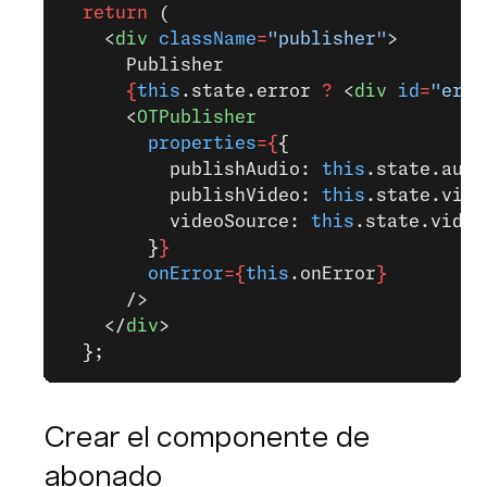
  return
 (
    <
div
 className
=
"publisher"
>
      Publisher
      {
this
.state.error 
?
 <
div
 id
=
"erro
      <
OTPublisher
        properties
={
{
          publishAudio: 
this
.state.audi
          publishVideo: 
this
.state.vide
          videoSource: 
this
.state.video
        }
}
        onError
={
this
.onError
}
      />
    </
div
>
  };
Crear el componente de
abonado