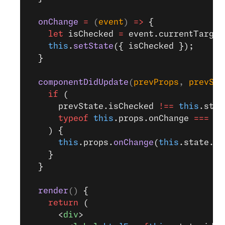
  onChange
 =
 (
event
) 
=>
 {
    let
 isChecked 
=
 event.currentTarget
    this
.
setState
({ isChecked });
  }
  componentDidUpdate
(
prevProps
, 
prevSta
    if
 (
      prevState.isChecked 
!==
 this
.stat
      typeof
 this
.props.onChange 
===
 'f
    ) {
      this
.props.
onChange
(
this
.state.is
    }
  }
  render
() 
{
    return
 (
      <
div
>