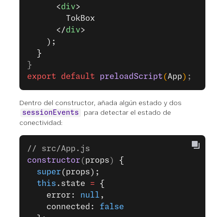
      <
div
>
        TokBox
      </
div
>
    );
  }
}
export
 default
 preloadScript
(
App
)
;
Dentro del constructor, añada algún estado y dos
para detectar el estado de
sessionEvents
conectividad:
// src/App.js
constructor
(
props
) 
{
  super
(props);
  this
.state 
=
 {
    error: 
null
,
    connected: 
false