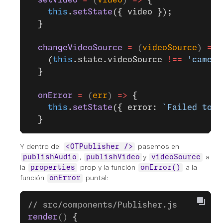
  setVideo
 =
 (
video
) 
=>
 {
    this
.
setState
({ video });
  }
  changeVideoSource
 =
 (
videoSource
) 
=>
 
    (
this
.state.videoSource 
!==
 'camera
  }
  onError
 =
 (
err
) 
=>
 {
    this
.
setState
({ error: 
`Failed to p
  }
Y dentro del
pasemos en
<OTPublisher />
,
y
a
publishAudio
publishVideo
videoSource
la
prop y la función
a la
properties
onError()
función
puntal:
onError
// src/components/Publisher.js
render
() 
{