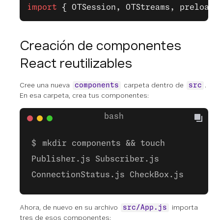
import
 { OTSession, OTStreams, preloadS
Creación de componentes
React reutilizables
Cree una nueva
carpeta dentro de
.
components
src
En esa carpeta, crea tus componentes:
mkdir components && touch
Publisher.js Subscriber.js
ConnectionStatus.js CheckBox.js
Ahora, de nuevo en su archivo
importa
src/App.js
tres de esos componentes: