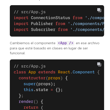
// src/App.js
import
 ConnectionStatus
 from
 './compone
import
 Publisher
 from
 './components/Pub
import
 Subscriber
 from
 './components/Su
Cambiemos el componente
en ese archivo
<App />
para que esté basado en clases en lugar de ser
funcional.
// src/App.js
class
 App
 extends
 React
.
Component
 {
  constructor
(
props
) 
{
    super
(props);
    this
.state 
=
 {};
  }
;
  render
() 
{
    return
 (