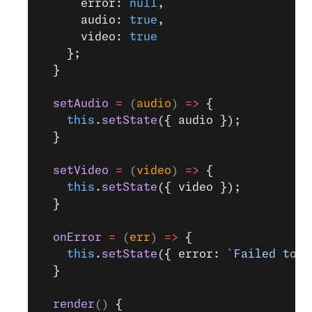
      error: 
null
,
      audio: 
true
,
      video: 
true
    };
  }
  setAudio
 =
 (
audio
) 
=>
 {
    this
.
setState
({ audio });
  }
  setVideo
 =
 (
video
) 
=>
 {
    this
.
setState
({ video });
  }
  onError
 =
 (
err
) 
=>
 {
    this
.
setState
({ error: 
`Failed to s
  }
  render
() 
{