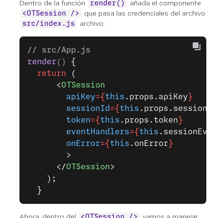
Dentro de la función
añada el componente
render()
que pasa las credenciales del archivo
<OTSession />
archivo:
src/index.js
// src/App.js
render
() 
{
  return
 (
      <
OTSession
        apiKey
={
this
.props.apiKey
}
        sessionId
={
this
.props.sessionId
        token
={
this
.props.token
}
        eventHandlers
={
this
.sessionEven
        onError
={
this
.onError
}
        >
      </
OTSession
>
    );
  }
Ahora, dentro del
vamos a manejar
<OTSession />