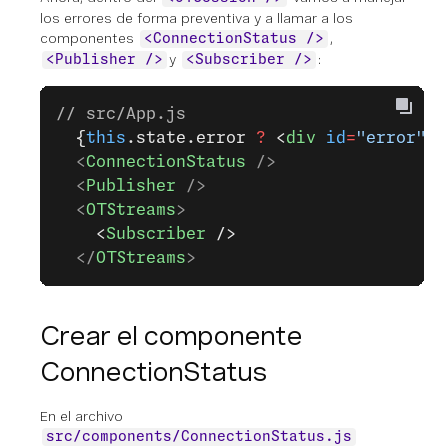
los errores de forma preventiva y a llamar a los
componentes
,
<ConnectionStatus />
y
:
<Publisher />
<Subscriber />
// src/App.js
  {
this
.state.error 
?
 <
div
 id
=
"error"
>
{
  <
ConnectionStatus
 />
  <
Publisher
 />
  <
OTStreams
>
    <
Subscriber
 />
  </
OTStreams
>
Crear el componente
ConnectionStatus
En el archivo
src/components/ConnectionStatus.js