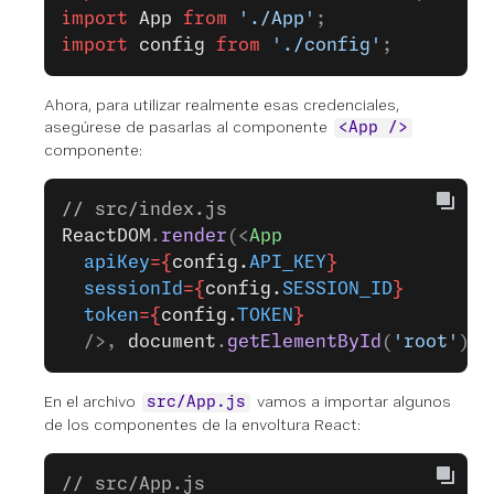
import
 App
 from
 './App'
;
import
 config
 from
 './config'
;
Ahora, para utilizar realmente esas credenciales,
asegúrese de pasarlas al componente
<App />
componente:
// src/index.js
ReactDOM
.
render
(<
App
  apiKey
={
config.
API_KEY
}
  sessionId
={
config.
SESSION_ID
}
  token
={
config.
TOKEN
}
  />, 
document
.
getElementById
(
'root'
));
En el archivo
vamos a importar algunos
src/App.js
de los componentes de la envoltura React:
// src/App.js