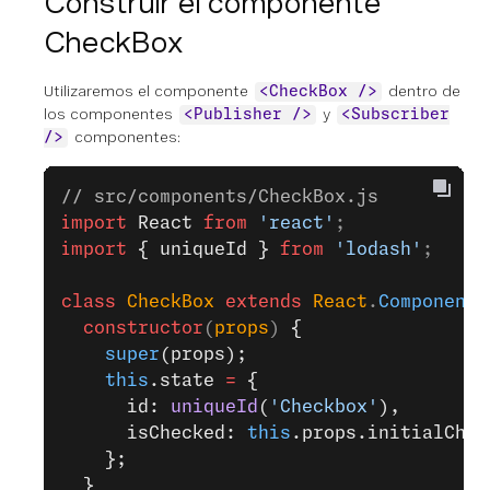
Construir el componente
CheckBox
Utilizaremos el componente
dentro de
<CheckBox />
los componentes
y
<Publisher />
<Subscriber
componentes:
/>
// src/components/CheckBox.js
import
 React
 from
 'react'
;
import
 { uniqueId }
 from
 'lodash'
;
class
 CheckBox
 extends
 React
.
Component
 
  constructor
(
props
) 
{
    super
(props);
    this
.state 
=
 {
      id: 
uniqueId
(
'Checkbox'
),
      isChecked: 
this
.props.initialChec
    };
  }