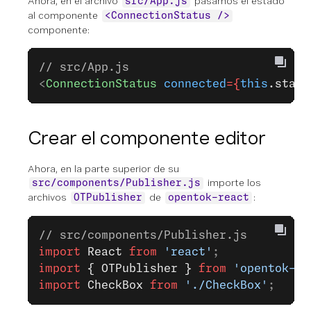
Ahora, en el archivo
pasamos el estado
src/App.js
al componente
<ConnectionStatus />
componente:
// src/App.js
<
ConnectionStatus
 connected
={
this
.state
Crear el componente editor
Ahora, en la parte superior de su
importe los
src/components/Publisher.js
archivos
de
:
OTPublisher
opentok-react
// src/components/Publisher.js
import
 React
 from
 'react'
;
import
 { OTPublisher }
 from
 'opentok-re
import
 CheckBox
 from
 './CheckBox'
;