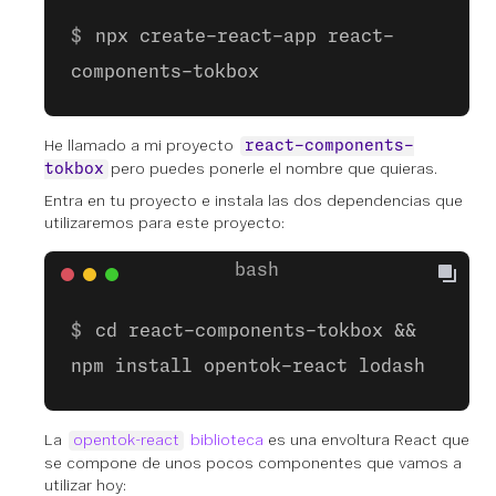
npx create-react-app react-
components-tokbox
He llamado a mi proyecto
react-components-
pero puedes ponerle el nombre que quieras.
tokbox
Entra en tu proyecto e instala las dos dependencias que
utilizaremos para este proyecto:
cd react-components-tokbox &&
npm install opentok-react lodash
La
opentok-react
biblioteca
es una envoltura React que
se compone de unos pocos componentes que vamos a
utilizar hoy: