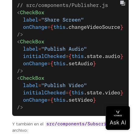
// src/components/Publisher.js
<
CheckBox
  label
=
"Share Screen"
  onChange
={
this
.changeVideoSource
}
/>
<
CheckBox
  label
=
"Publish Audio"
  initialChecked
={
this
.state.audio
}
  onChange
={
this
.setAudio
}
/>
<
CheckBox
  label
=
"Publish Video"
  initialChecked
={
this
.state.video
}
  onChange
={
this
.setVideo
}
/>
Y también en el
src/components/Subscriber.js
archivo: