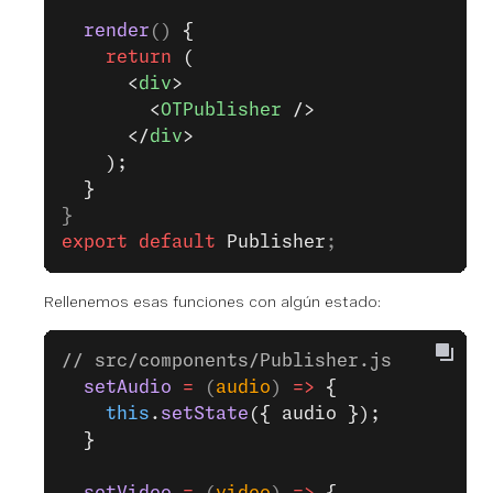
  render
() 
{
    return
 (
      <
div
>
        <
OTPublisher
 />
      </
div
>
    );
  }
}
export
 default
 Publisher
;
Rellenemos esas funciones con algún estado:
// src/components/Publisher.js
  setAudio
 =
 (
audio
) 
=>
 {
    this
.
setState
({ audio });
  }