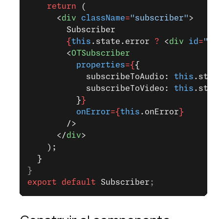
    return
 (
      <
div
 className
=
"subscriber"
>
        Subscriber
        {
this
.state.error 
?
 <
div
 id
=
"er
        <
OTSubscriber
          properties
={
{
            subscribeToAudio: 
this
.stat
            subscribeToVideo: 
this
.stat
          }
}
          onError
={
this
.onError
}
        />
      </
div
>
    );
  }
}
export
 default
 Subscriber
;