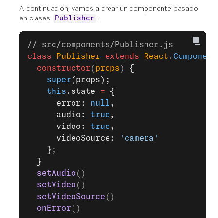
A continuación, vamos a crear un componente basado
en clases
:
Publisher
// src/components/Publisher.js
class
 Publisher
 extends
 React
.
Component
  constructor
(
props
) 
{
    super
(props);
    this
.state 
=
 {
      error: 
null
,
      audio: 
true
,
      video: 
true
,
      videoSource: 
'camera'
    };
  }
  setAudio
()
  setVideo
()
  setVideoSource
()
  onError
()