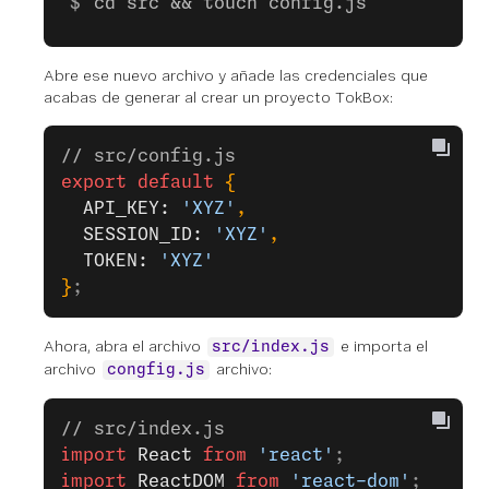
cd src && touch config.js
Abre ese nuevo archivo y añade las credenciales que
acabas de generar al crear un proyecto TokBox:
// src/config.js
export
 default
 {
  API_KEY: 
'XYZ'
,
  SESSION_ID: 
'XYZ'
,
  TOKEN: 
'XYZ'
}
;
Ahora, abra el archivo
e importa el
src/index.js
archivo
archivo:
congfig.js
// src/index.js
import
 React
 from
 'react'
;
import
 ReactDOM
 from
 'react-dom'
;