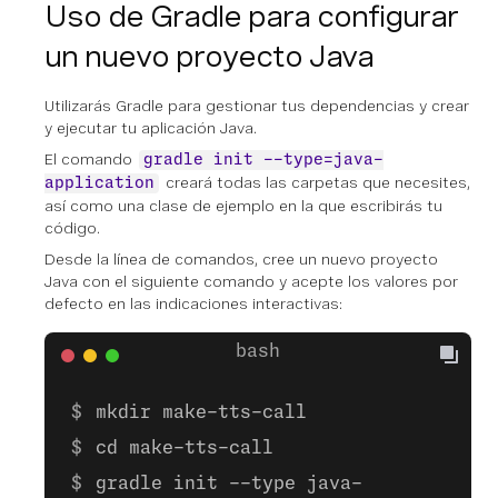
Uso de Gradle para configurar
un nuevo proyecto Java
Utilizarás Gradle para gestionar tus dependencias y crear
y ejecutar tu aplicación Java.
El comando
gradle init --type=java-
creará todas las carpetas que necesites,
application
así como una clase de ejemplo en la que escribirás tu
código.
Desde la línea de comandos, cree un nuevo proyecto
Java con el siguiente comando y acepte los valores por
defecto en las indicaciones interactivas:
mkdir make-tts-call
cd make-tts-call
gradle init --type java-