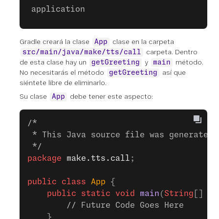
application
Gradle creará la clase
clase en la carpeta
App
carpeta. Dentro
src/main/java/make/tts/call
de esta clase hay un
y
método.
getGreeting
main
No necesitarás el método
así que
getGreeting
siéntete libre de eliminarlo.
Su clase
debe tener este aspecto:
App
/*
 * This Java source file was generated 
 */
package
 make.tts.call
;
public
 class
 App
 {
    public
 static
 void
 main
(
String
[] 
ar
        // Future Code Goes Here
    }