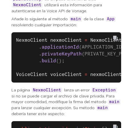
utilizará esta información para
NexmoClient
autenticarse en la Voice API de Vonage.
Añade lo siguiente al método
de la clase
main
App
resolviendo cualquier importación:
NexmoClient
 nexmoClient
 =
 NexmoClient
.
b
        .
applicationId
(APPLICATION_ID)
        .
privateKeyPath
(PRIVATE_KEY_PAT
        .
build
();
VoiceClient
 voiceClient
 =
 nexmoClient
.
g
La página
lanza un error
NexmoClient
Exception
si no se puede cargar el archivo de clave privada. Para
mayor comodidad, modifique la firma del método
main
para lanzar cualquier excepción. Su método
main
debería tener este aspecto: