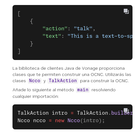
[
    {
        "action"
: 
"talk"
,
        "text"
: 
"This is a text-to-spee
    }
]
La biblioteca de clientes Java de Vonage proporciona
clases que te permiten construir una OCNC. Utilizarás las
clases
y
para construir la OCNC.
Ncco
TalkAction
Añade lo siguiente al método
resolviendo
main
cualquier importación:
TalkAction
 intro
 =
 TalkAction
.
builder
(
"
Ncco
 ncco
 =
 new
 Ncco
(intro);