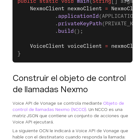
public
 static
 void
 main
(
String
[] args) 
    NexmoClient
 nexmoClient
 =
 NexmoClie
            .
applicationId
(APPLICATION_
            .
privateKeyPath
(PRIVATE_KEY
            .
build
();
    VoiceClient
 voiceClient
 =
 nexmoClie
}
Construir el objeto de control
de llamadas Nexmo
Voice API de Vonage se controla mediante
Objeto de
control de llamadas Nexmo (NCCO)
. Un NCCO es una
matriz JSON que contiene un conjunto de acciones que
Voice API ejecutará.
La siguiente OCN le indicará a Voice API de Vonage que
hable con el destinatario cuando responda la llamada: