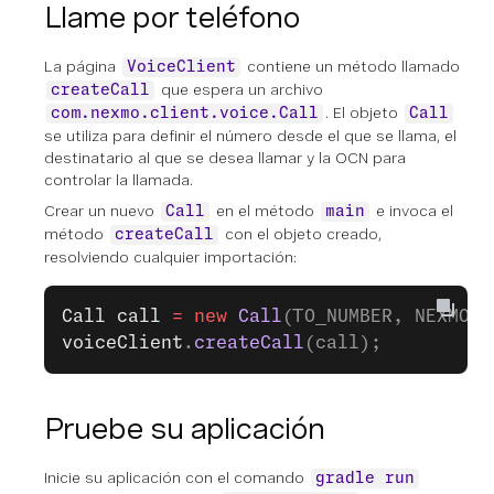
Llame por teléfono
La página
contiene un método llamado
VoiceClient
que espera un archivo
createCall
. El objeto
com.nexmo.client.voice.Call
Call
se utiliza para definir el número desde el que se llama, el
destinatario al que se desea llamar y la OCN para
controlar la llamada.
Crear un nuevo
en el método
e invoca el
Call
main
método
con el objeto creado,
createCall
resolviendo cualquier importación:
Call
 call
 =
 new
 Call
(TO_NUMBER, NEXMO_N
voiceClient
.
createCall
(call);
Pruebe su aplicación
Inicie su aplicación con el comando
gradle run