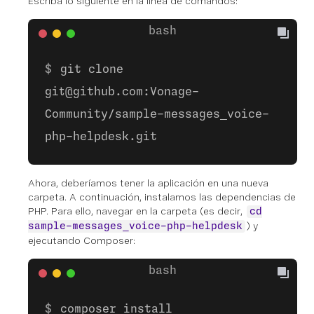
Escriba lo siguiente en la línea de comandos:
git clone
git@github.com:Vonage-
Community/sample-messages_voice-
php-helpdesk.git
Ahora, deberíamos tener la aplicación en una nueva
carpeta. A continuación, instalamos las dependencias de
PHP. Para ello, navegar en la carpeta (es decir,
cd
) y
sample-messages_voice-php-helpdesk
ejecutando Composer:
composer install