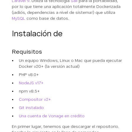
Laravel 9
. Utiliza la tecnología
Sail
para la portabilidad,
por lo que tiene una aplicación totalmente Dockerizada
(¡adiós, dependencias a nivel de sistema!) que utiliza
MySQL
como base de datos.
Instalación de
Requisitos
Un equipo Windows, Linux o Mac que pueda ejecutar
Docker v20+ (la versión actual)
PHP v8.0+
NodeJS v17+
npm v8.5+
Compositor v2+
Git instalado
Una cuenta de Vonage en crédito
En primer lugar, tenemos que descargar el repositorio.