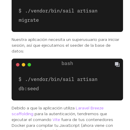
./vendor/bin/sail artisan
migrate
Nuestra aplicación necesita un superusuario para iniciar
sesión, así que ejecutamos el seeder de la base de
datos:
./vendor/bin/sail artisan
db:seed
Debido a que la aplicación utiliza
Laravel Breeze
scaffolding
para la autenticación, tendremos que
ejecutar el comando
Vite
fuera de tus contenedores
Docker para compilar tu JavaScript (ahora viene con