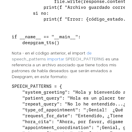
                file.write(response.content)

            print(f "Archivo guardado correct
        si no:

            print(f "Error: {código_estado.re
if __name__ == "__main__":

    deepgram_tts()
Nota - en el código anterior, el import
de
speech_patterns
importar
SPEECH_PATTERNS
es una
referencia a un archivo asociado que tiene todos mis
patrones de habla deseados que serán enviados a
Deepgram, en este formato:
SPEECH_PATTERNS = {

    "system_greeting": "Hola y bienvenido a D
    "patient_query": "Hola es un placer tener
    "repeat_query": "No lo he entendido...¿Le
    "type_of_appointment": "¡Genial!  ¿Qué ti
    "request_for_date": "Entendido, ¿Tiene en
    "hora_cita": "Ahora, por favor, dígame un
    "appointment_coordination": "¡Genial, gra