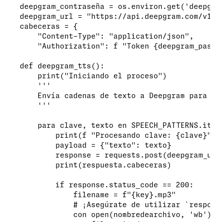
deepgram_contraseña = os.environ.get('deepgram
deepgram_url = "https://api.deepgram.com/v1/s
cabeceras = {

    "Content-Type": "application/json",

    "Authorization": f "Token {deepgram_passwo
def deepgram_tts():

    print("Iniciando el proceso")

    '''

    Envía cadenas de texto a Deepgram para la
    '''

    para clave, texto en SPEECH_PATTERNS.items
        print(f "Procesando clave: {clave}")

        payload = {"texto": texto}

        response = requests.post(deepgram_url
        print(respuesta.cabeceras)

        if response.status_code == 200:

            filename = f"{key}.mp3"

            # ¡Asegúrate de utilizar `respons
            con open(nombredearchivo, 'wb') co