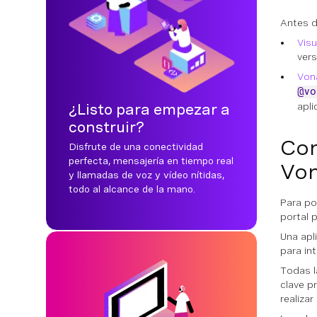
Antes d
Visu
vers
Von
@vo
apli
¿Listo para empezar a
construir?
Con
Disfrute de una conectividad
perfecta, mensajería en tiempo real
Vo
y llamadas de voz y vídeo nítidas,
todo al alcance de la mano.
Para pod
portal 
Una apl
para in
Todas l
clave p
realizar