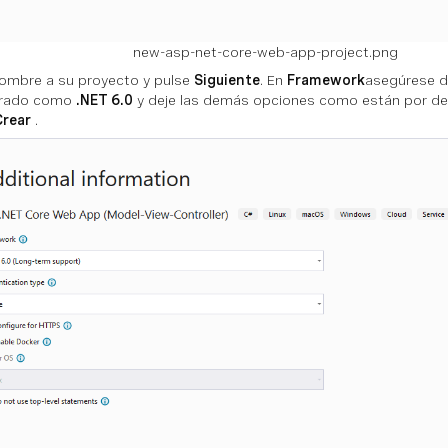
new-asp-net-core-web-app-project.png
ombre a su proyecto y pulse
Siguiente
. En
Framework
asegúrese d
urado como
.NET 6.0
y deje las demás opciones como están por def
Crear
.