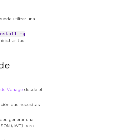
uede utilizar una
nstall -g
inistrar tus
 de
n de Vonage
desde el
ación que necesitas
ebes generar una
 JSON (JWT) para