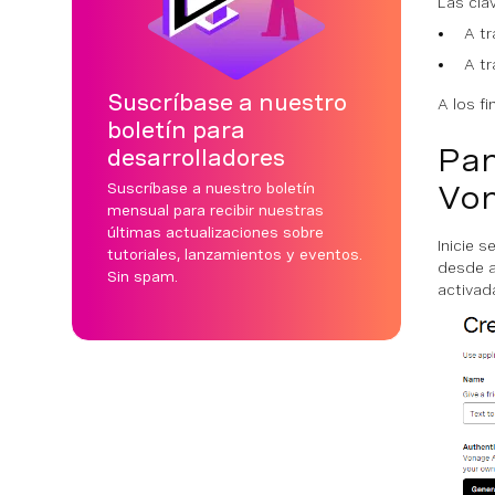
Las cla
A tr
A tr
Suscríbase a nuestro
A los f
boletín para
Pan
desarrolladores
Vo
Suscríbase a nuestro boletín
mensual para recibir nuestras
últimas actualizaciones sobre
Inicie 
tutoriales, lanzamientos y eventos.
desde a
Sin spam.
activad