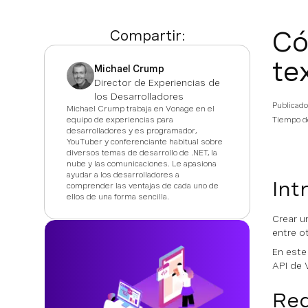
Có
Compartir:
te
Michael Crump
Director de Experiencias de
los Desarrolladores
Publicado
Michael Crump trabaja en Vonage en el
equipo de experiencias para
Tiempo de
desarrolladores y es programador,
YouTuber y conferenciante habitual sobre
diversos temas de desarrollo de .NET, la
nube y las comunicaciones. Le apasiona
ayudar a los desarrolladores a
Int
comprender las ventajas de cada uno de
ellos de una forma sencilla.
Crear u
entre o
En este
API de 
Req