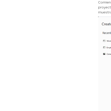
Comienc
proyect
muestra