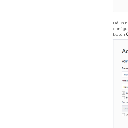
Dé un n
config
botón