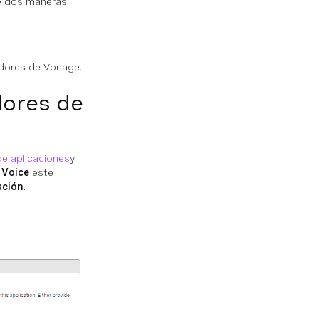
de dos maneras:
ladores de Vonage.
dores de
e aplicaciones
y
n
Voice
esté
ación
.