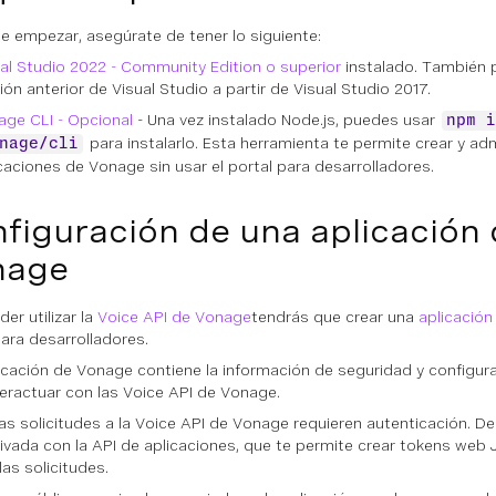
e empezar, asegúrate de tener lo siguiente:
al Studio 2022 - Community Edition o superior
instalado. También p
ión anterior de Visual Studio a partir de Visual Studio 2017.
age CLI - Opcional
- Una vez instalado Node.js, puedes usar
npm i
para instalarlo. Esta herramienta te permite crear y adm
nage/cli
caciones de Vonage sin usar el portal para desarrolladores.
figuración de una aplicación
nage
er utilizar la
Voice API de Vonage
tendrás que crear una
aplicació
para desarrolladores.
icación de Vonage contiene la información de seguridad y configur
teractuar con las Voice API de Vonage.
as solicitudes a la Voice API de Vonage requieren autenticación. D
rivada con la API de aplicaciones, que te permite crear tokens web
 las solicitudes.