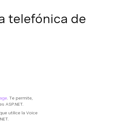
 telefónica de
nage
. Te permite,
nes ASP.NET.
ue utilice la Voice
.NET.