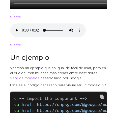
fuente
fuente
Un ejemplo
Veamos un ejemplo que es igual de fácil de usar, pero en
el que ocurren muchas más cosas entre bastidores.
visor de modelos
desarrollado por Google.
Este es el código necesario para visualizar un modelo 3D:
<!-- Import the component -->
<
a
 href
=
"https://unpkg.com/@google/mode
<
a
 href
=
"https://unpkg.com/@google/mode