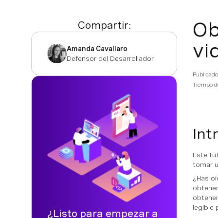
Ob
Compartir:
vi
Amanda Cavallaro
Defensor del Desarrollador
Publicado
Tiempo de
Int
Este tu
tomar u
¿Has oí
obtener
obtener
legible
¿Listo para empezar a