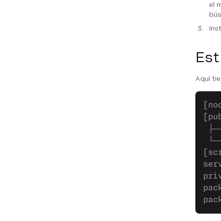
el 
bús
Ins
Est
Aquí ti
[no
[pu
 ├─
 └─
[sc
ser
pri
pac
pac