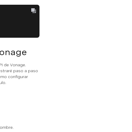
Vonage
PI de Vonage.
ostraré paso a paso
ómo configurar
ulo.
 nombre.