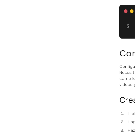
Con
Configu
Necesit
cómo lo
videos 
Crea
Ir a
Hag
Haz