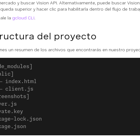
mercado y buscar Vision API. Alternativamente, puede buscar Vision 
queda superior y hacer clic para habilitarla dentro del flujo de traba
tale la
gcloud CLI
.
ructura del proyecto
enes un resumen de los archivos que encontrarás en nuestro proyec
de_modules]
blic]
─ index.html
─ client.js
reenshots]
ver.js
vate.key
kage-lock.json
kage.json