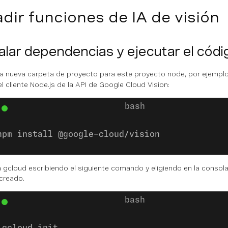
dir funciones de IA de visión
alar dependencias y ejecutar el códi
a nueva carpeta de proyecto para este proyecto node, por ejempl
el cliente Node.js de la API de Google Cloud Vision:
npm install @google-cloud/vision
iza gcloud escribiendo el siguiente comando y eligiendo en la consol
creado.