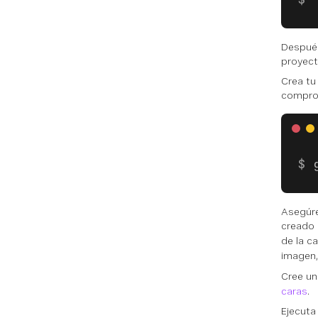
Después
proyect
Crea tu
compro
Asegúre
creado 
de la c
imagen,
Cree un
caras
.
Ejecuta 