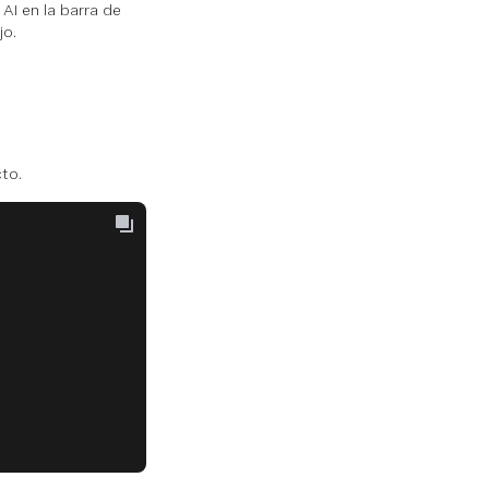
AI en la barra de
jo.
to.