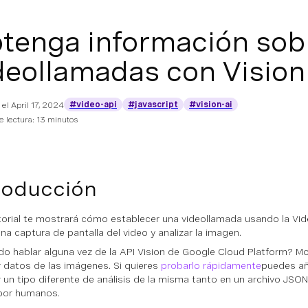
tenga información sobre
deollamadas con Vision 
#video-api
#javascript
#vision-ai
 el
April 17, 2024
 lectura: 13 minutos
roducción
torial te mostrará cómo establecer una videollamada usando la Vi
na captura de pantalla del video y analizar la imagen.
do hablar alguna vez de la API Vision de Google Cloud Platform? Mo
 datos de las imágenes. Si quieres
probarlo rápidamente
puedes añ
 un tipo diferente de análisis de la misma tanto en un archivo JS
 por humanos.