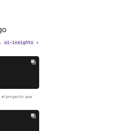
go
o,
e
ai-insights
a el proyecto que