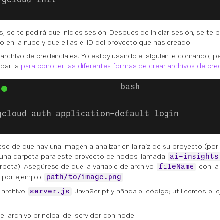
gcloud init
, se te pedirá que inicies sesión. Después de iniciar sesión, se te p
o en la nube y que elijas el ID del proyecto que has creado.
 archivo de credenciales. Yo estoy usando el siguiente comando, 
bar la
para conocer las diferentes formas de crear archivos de cre
gcloud auth application-default login
se de que hay una imagen a analizar en la raíz de su proyecto (por 
una carpeta para este proyecto de nodos llamada
ai-insights
arpeta). Asegúrese de que la variable de archivo
con la 
fileName
 por ejemplo
.
path/to/image.png
 archivo
JavaScript y añada el código; utilicemos el
server.js
el archivo principal del servidor con node.