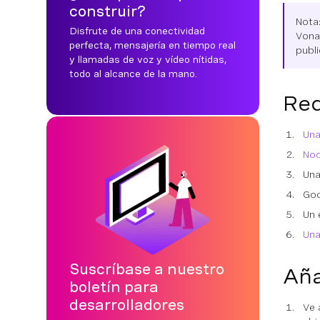
construir?
Nota
Disfrute de una conectividad
Vonag
perfecta, mensajería en tiempo real
publi
y llamadas de voz y vídeo nítidas,
todo al alcance de la mano.
Req
Una
Nod
Una
Goo
Un 
Una
Suscríbase a nuestro
Aña
boletín para
desarrolladores
Ve 