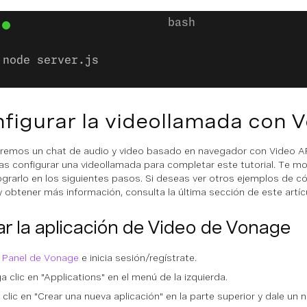
node server.js
figurar la videollamada con 
remos un chat de audio y video basado en navegador con Video A
as configurar una videollamada para completar este tutorial. Te m
grarlo en los siguientes pasos. Si deseas ver otros ejemplos de c
y obtener más información, consulta la última sección de este artíc
r la aplicación de Video de Vonage
l
Panel de Vonage
e inicia sesión/regístrate.
a clic en "Applications" en el menú de la izquierda.
 clic en "Crear una nueva aplicación" en la parte superior y dale un