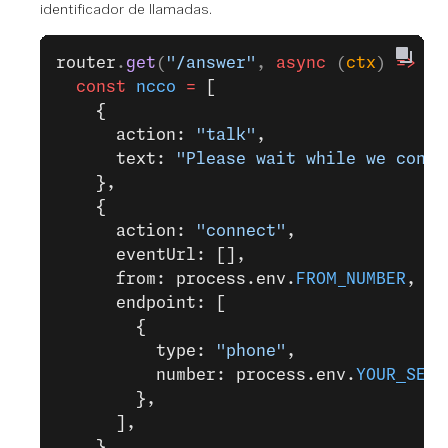
identificador de llamadas.
router
.
get
(
"/answer"
, 
async
 (
ctx
) 
=>
 {
  const
 ncco
 =
 [
    {
      action: 
"talk"
,
      text: 
"Please wait while we conne
    },
    {
      action: 
"connect"
,
      eventUrl: [],
      from: process.env.
FROM_NUMBER
,
      endpoint: [
        {
          type: 
"phone"
,
          number: process.env.
YOUR_SECO
        },
      ],
    },