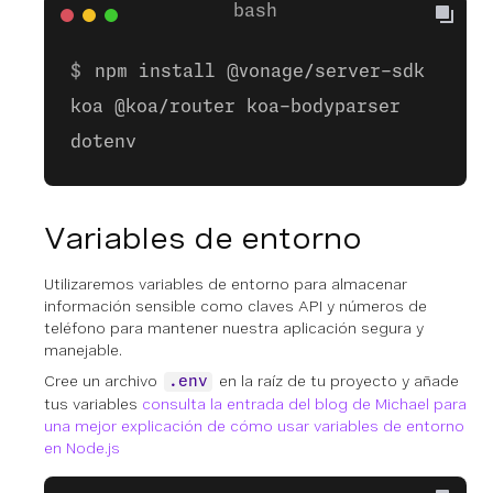
npm install @vonage/server-sdk
koa @koa/router koa-bodyparser
dotenv
Variables de entorno
Utilizaremos variables de entorno para almacenar
información sensible como claves API y números de
teléfono para mantener nuestra aplicación segura y
manejable.
Cree un archivo
en la raíz de tu proyecto y añade
.env
tus variables
consulta la entrada del blog de Michael para
una mejor explicación de cómo usar variables de entorno
en Node.js