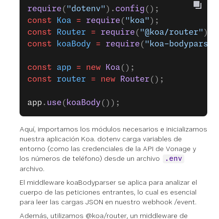
require
(
"dotenv"
).
config
();
const
 Koa
 =
 require
(
"koa"
);
const
 Router
 =
 require
(
"@koa/router"
);
const
 koaBody
 =
 require
(
"koa-bodyparser
const
 app
 =
 new
 Koa
();
const
 router
 =
 new
 Router
();
app
.
use
(
koaBody
());
Aquí, importamos los módulos necesarios e inicializamos
nuestra aplicación Koa. dotenv carga variables de
entorno (como las credenciales de la API de Vonage y
los números de teléfono) desde un archivo
.env
archivo.
El middleware koaBodyparser se aplica para analizar el
cuerpo de las peticiones entrantes, lo cual es esencial
para leer las cargas JSON en nuestro webhook /event.
Además, utilizamos @koa/router, un middleware de