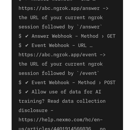
https://abc.ngrok.app/answer ->
the URL of your current ngrok
session followed by `/answer`
✔ Answer Webhook - Method › GET
✔ Event Webhook - URL …
https://abc.ngrok.app/event ->
the URL of your current ngrok
session followed by `/event`
✔ Event Webhook - Method › POST
✔ Allow use of data for AI
training? Read data collection
disclosure -
https://help.nexmo.com/hc/en-
us/articles/4401914566036 … no