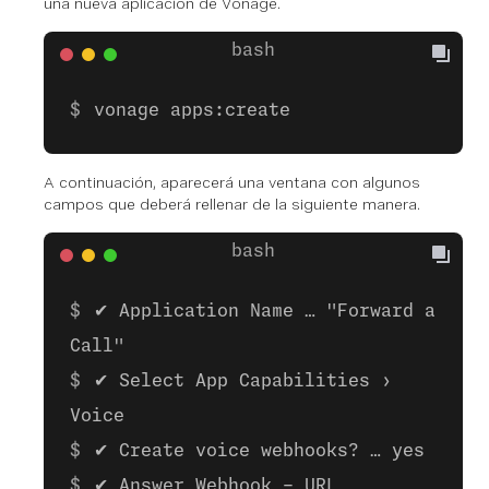
una nueva aplicación de Vonage.
vonage apps:create
A continuación, aparecerá una ventana con algunos
campos que deberá rellenar de la siguiente manera.
✔ Application Name … "Forward a
Call"
✔ Select App Capabilities ›
Voice
✔ Create voice webhooks? … yes
✔ Answer Webhook - URL …