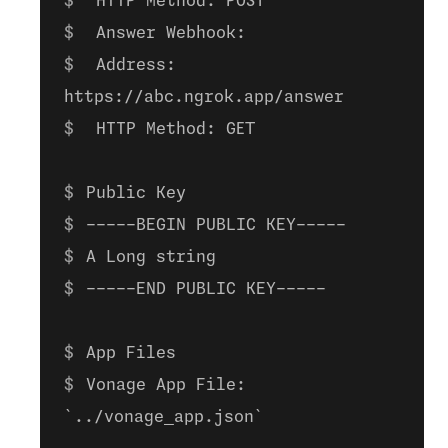
HTTP Method: POST
Answer Webhook:
Address:
https://abc.ngrok.app/answer
HTTP Method: GET
Public Key
-----BEGIN PUBLIC KEY-----
A Long string
-----END PUBLIC KEY-----
App Files
Vonage App File:
`../vonage_app.json`