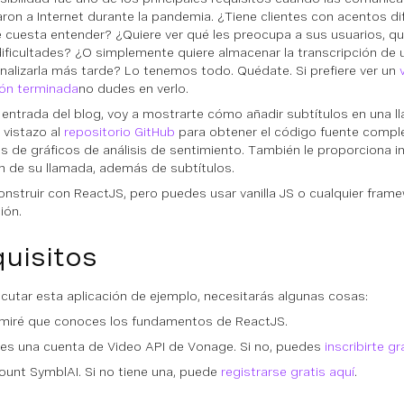
aron a Internet durante la pandemia. ¿Tiene clientes con acentos di
e cuesta entender? ¿Quiere ver qué les preocupa a sus usuarios, qu
dificultades? ¿O simplemente quiere almacenar la transcripción de 
nalizarla más tarde? Lo tenemos todo. Quédate. Si prefiere ver un
ión terminada
no dudes en verlo.
 entrada del blog, voy a mostrarte cómo añadir subtítulos en una l
 vistazo al
repositorio GitHub
para obtener el código fuente compl
s de gráficos de análisis de sentimiento. También le proporciona i
 de su llamada, además de subtítulos.
onstruir con ReactJS, pero puedes usar vanilla JS o cualquier fram
ión.
uisitos
ecutar esta aplicación de ejemplo, necesitarás algunas cosas:
miré que conoces los fundamentos de ReactJS.
nes una cuenta de Video API de Vonage. Si no, puedes
inscribirte gr
unt SymblAI. Si no tiene una, puede
registrarse gratis aquí
.