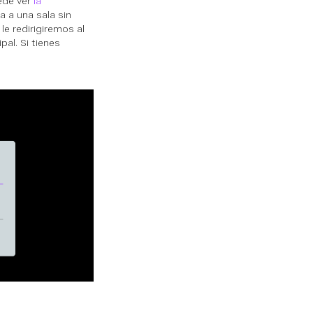
uede ver
la
a a una sala sin
le redirigiremos al
al. Si tienes