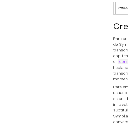
Cre
Para un
de Symb
transcr
app ten
el
conn
habland
transcr
moment
Para em
usuario
es un i
infraes
subtitu
Symbl.a
convers