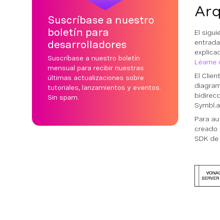
Arq
Suscríbase a nuestro
boletín para
El sigu
entrada 
desarrolladores
explica
Suscríbase a nuestro boletín
Léame d
mensual para recibir nuestras
El Clie
últimas actualizaciones sobre
diagram
tutoriales, lanzamientos y eventos.
bidirec
Sin spam.
Symbl.a
Para au
creado
SDK de 