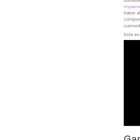
nombre 
impleme
haber e
compo
curiosi
Este es
Ga