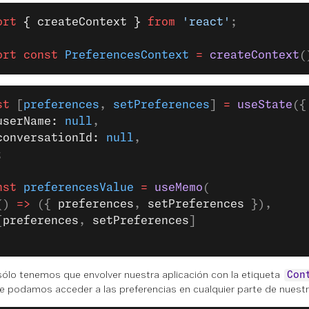
ort
 { createContext }
 from
 'react'
;
ort
 const
 PreferencesContext
 =
 createContext
(
st
 [
preferences
, 
setPreferences
] 
=
 useState
({
userName: 
null
,
conversationId: 
null
,
;
nst
 preferencesValue
 =
 useMemo
(
() 
=>
 ({ 
preferences
, 
setPreferences 
}),
[
preferences
, 
setPreferences
]
sólo tenemos que envolver nuestra aplicación con la etiqueta
Con
e podamos acceder a las preferencias en cualquier parte de nuestra