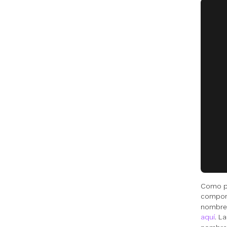
   
   
   
   
   
   
   
   
   
   
   
   
   
Como p
compo
nombre 
aquí
. L