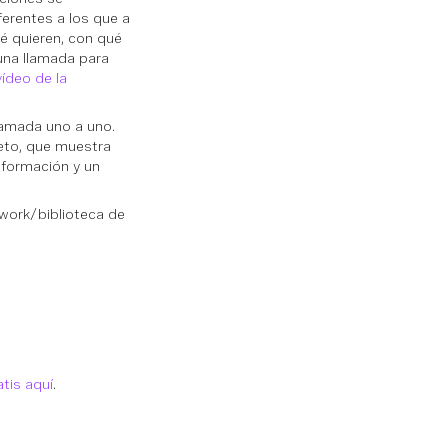
ferentes a los que a
é quieren, con qué
una llamada para
vídeo de la
lamada uno a uno.
eto, que muestra
nformación y un
ework/biblioteca de
atis aquí
.