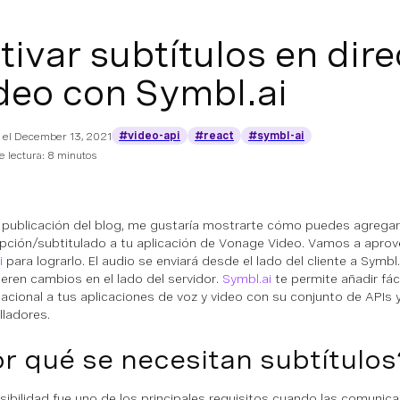
tivar subtítulos en dir
deo con Symbl.ai
#video-api
#react
#symbl-ai
 el
December 13, 2021
 lectura: 8 minutos
 publicación del blog, me gustaría mostrarte cómo puedes agregar
ipción/subtitulado a tu aplicación de Vonage Video. Vamos a apro
i
para lograrlo. El audio se enviará desde el lado del cliente a Symbl.
ieren cambios en el lado del servidor.
Symbl.ai
te permite añadir fác
acional a tus aplicaciones de voz y video con su conjunto de APIs 
lladores.
r qué se necesitan subtítulos
sibilidad fue uno de los principales requisitos cuando las comunic