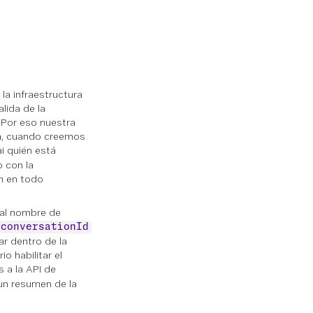
la infraestructura
lida de la
 Por eso nuestra
ma, cuando creemos
i quién está
o con la
ón en todo
al nombre de
conversationId
ar dentro de la
o habilitar el
s a la API de
 un resumen de la