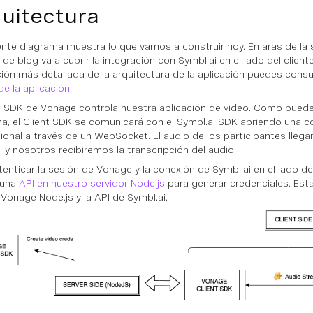
uitectura
iente diagrama muestra lo que vamos a construir hoy. En aras de la 
de blog va a cubrir la integración con Symbl.ai en el lado del client
ción más detallada de la arquitectura de la aplicación puedes consul
e la aplicación
.
nt SDK de Vonage controla nuestra aplicación de video. Como puedes
a, el Client SDK se comunicará con el Symbl.ai SDK abriendo una c
cional a través de un WebSocket. El audio de los participantes llega
i y nosotros recibiremos la transcripción del audio.
tenticar la sesión de Vonage y la conexión de Symbl.ai en el lado d
 una
API en nuestro servidor Node.js
para generar credenciales. Esta
Vonage Node.js y la API de Symbl.ai.