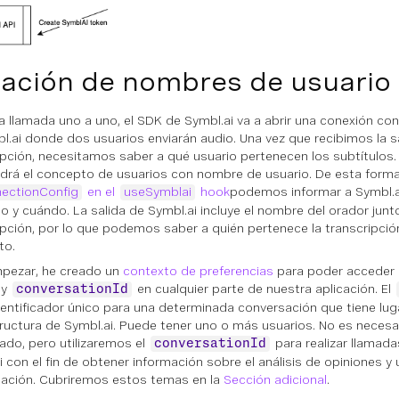
ación de nombres de usuario
a llamada uno a uno, el SDK de Symbl.ai va a abrir una conexión con 
l.ai donde dos usuarios enviarán audio. Una vez que recibimos la sa
ipción, necesitamos saber a qué usuario pertenecen los subtítulos.
drá el concepto de usuarios con nombre de usuario. De esta for
ectionConfig
en el
useSymblai
hook
podemos informar a Symbl.a
o y cuándo. La salida de Symbl.ai incluye el nombre del orador junt
ipción, por lo que podemos saber a quién pertenece la transcripci
o.
pezar, he creado un
contexto de preferencias
para poder acceder 
 y
en cualquier parte de nuestra aplicación. El
conversationId
dentificador único para una determinada conversación que tiene lug
tructura de Symbl.ai. Puede tener uno o más usuarios. No es necesari
lado, pero utilizaremos el
para realizar llamada
conversationId
i con el fin de obtener información sobre el análisis de opiniones y
ación. Cubriremos estos temas en la
Sección adicional
.