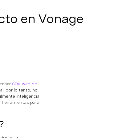
ecto en Vonage
vechar
SDK web de
ai, por lo tanto, no
ilmente inteligencia
y herramientas para
?
aciones se