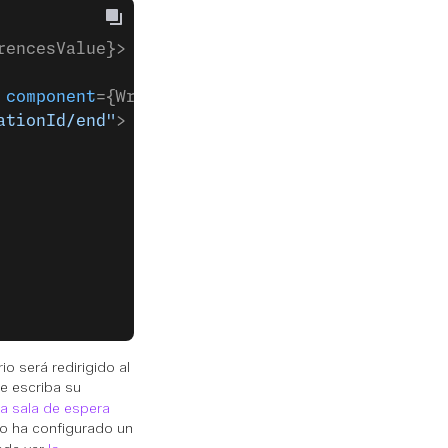
rencesValue}>
 component
={Wrapper} />
ationId/end"
>
io será redirigido al
e escriba su
a sala de espera
o ha configurado un