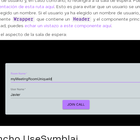
de usuario y, en caso contrario, lo redirigirá a la sala de espera. P
ntación de esta ruta aquí
. Esto es para evitar que un usuario se un
legido un nombre. Si el usuario ya ha elegido un nombre de usuario, 
nente
que contiene un
y el componente princip
Wrapper
Header
dad, puedes
echar un vistazo a este componente aquí
.
 el aspecto de la sala de espera:
ncho UseSymblai