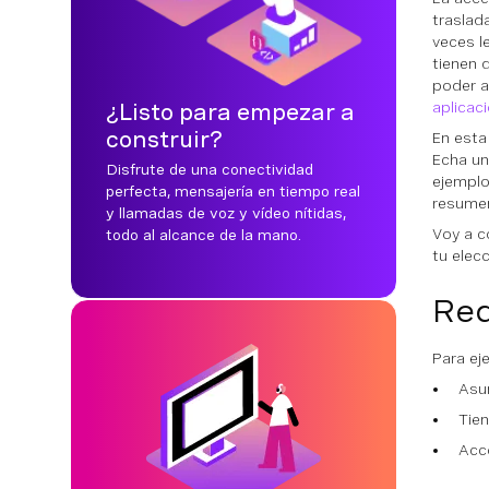
traslad
veces l
tienen 
poder a
aplicac
¿Listo para empezar a
construir?
En esta
Echa un
Disfrute de una conectividad
ejemplo
perfecta, mensajería en tiempo real
resumen
y llamadas de voz y vídeo nítidas,
Voy a c
todo al alcance de la mano.
tu elecc
Req
Para ej
Asu
Tie
Acco