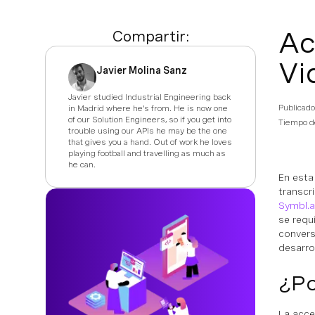
Ac
Compartir:
Vi
Javier Molina Sanz
Javier studied Industrial Engineering back
Publicado
in Madrid where he's from. He is now one
of our Solution Engineers, so if you get into
Tiempo de
trouble using our APIs he may be the one
that gives you a hand. Out of work he loves
playing football and travelling as much as
he can.
En esta
transcr
Symbl.a
se requ
convers
desarro
¿Po
La acce