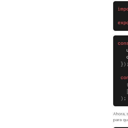
imp
exp
con
   
   
 })
 co
   
   
 );
Ahora, 
para qu