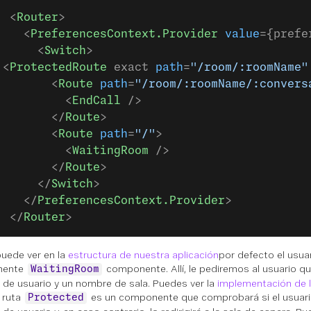
  <
Router
>
    <
PreferencesContext.Provider
 value
={prefe
      <
Switch
>
 <
ProtectedRoute
 exact 
path
=
"/room/:roomName"
        <
Route
 path
=
"/room/:roomName/:convers
          <
EndCall
 />
        </
Route
>
        <
Route
 path
=
"/"
>
          <
WaitingRoom
 />
        </
Route
>
      </
Switch
>
    </
PreferencesContext.Provider
>
  </
Router
>
uede ver en la
estructura de nuestra aplicación
por defecto el usuar
nente
componente. Allí, le pediremos al usuario qu
WaitingRoom
de usuario y un nombre de sala. Puedes ver la
implementación de l
a ruta
es un componente que comprobará si el usuari
Protected