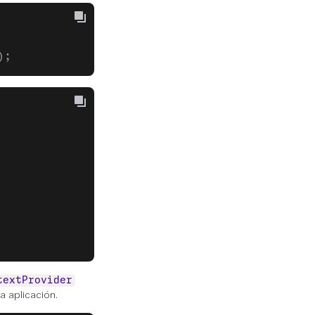
);
textProvider
 aplicación.