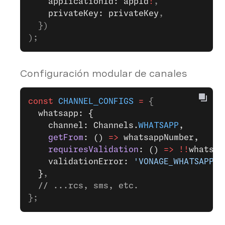
    applicationId: appId
!
,
    privateKey: privateKey
,
  })
);
Configuración modular de canales
const
 CHANNEL_CONFIGS
 =
 {
  whatsapp: {
    channel: Channels.
WHATSAPP
,
    getFrom
: () 
=>
 whatsappNumber,
    requiresValidation
: () 
=>
 !!
whatsap
    validationError: 
'VONAGE_WHATSAPP_N
  }
,
  // ...rcs, sms, etc.
};