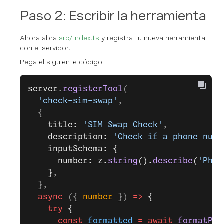
Paso 2: Escribir la herramienta
Ahora abra
src/index.ts
y registra tu nueva herramienta
con el servidor.
Pega el siguiente código:
server
.
registerTool
(
  'check-sim-swap'
,
  {
    title: 
'SIM Swap Check'
,
    description: 
'Check if a phone numb
    inputSchema: {
      number: z.
string
().
describe
(
'Phon
    }
,
  },
  async
 ({ 
number
 }) 
=>
 {
    try
 {
      const
 formatted
 =
 await
 formatPho