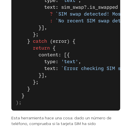
          type: 
'text'
,
          text: sim_swap?.is_swapped
            ?
 `SIM swap detected! Most 
            :
 `No recent SIM swap detec
        }],
      };
    } 
catch
 (error) {
      return
 {
        content: [{
          type: 
'text'
,
          text: 
`Error checking SIM swa
        }],
      };
    }
  }
);
Esta herramienta hace una cosa: dado un número de
teléfono, comprueba si la tarjeta SIM ha sido