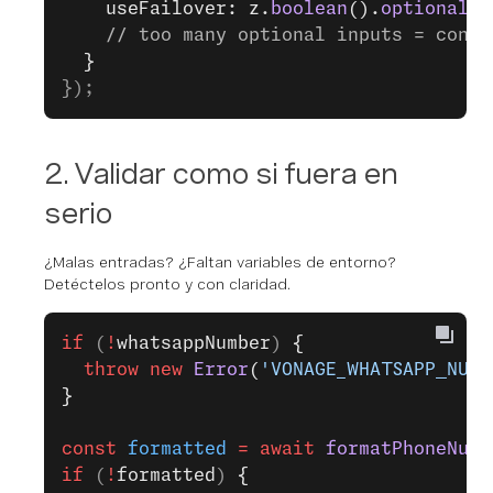
    useFailover: z.
boolean
().
optional
()
    // too many optional inputs = confu
  }
});
2. Validar como si fuera en
serio
¿Malas entradas? ¿Faltan variables de entorno?
Detéctelos pronto y con claridad.
if
 (
!
whatsappNumber
) 
{
  throw
 new
 Error
(
'VONAGE_WHATSAPP_NUMB
}
const
 formatted
 =
 await
 formatPhoneNumb
if
 (
!
formatted
) 
{