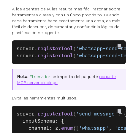
A los agentes de IA les resulta más fácil razonar sobre
herramientas claras y con un único propósito. Cuando
cada herramienta hace exactamente una cosa, es más
fácil de descubrir, documentar y confundir la lógica de
planificación del agente.
server
.
registerTool
(
'whatsapp-send-text
server
.
registerTool
(
'whatsapp-send-text
Nota:
El servidor
se importa del paquete
paquete
MCP server bindings
Evita las herramientas multiusos:
server
.
registerTool
(
'send-message'
, {
  inputSchema: {
    channel: z.
enum
([
'whatsapp'
, 
'rcs'
,