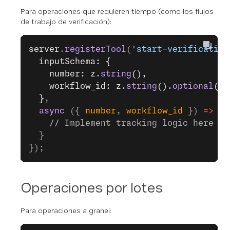
Para operaciones que requieren tiempo (como los flujos
de trabajo de verificación):
server
.
registerTool
(
'start-verification
  inputSchema: {
    number: z.
string
(),
    workflow_id: z.
string
().
optional
(),
  }
,
  async
 ({ 
number
, 
workflow_id
 }) 
=>
 {
    // Implement tracking logic here
  }
});
Operaciones por lotes
Para operaciones a granel: