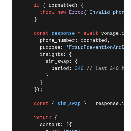
      if
 (
!
formatted) {
        throw
 new
 Error
(
`Invalid phone 
      }
      const
 response
 =
 await
 vonage.ide
        phone_number: formatted,
        purpose: 
'FraudPreventionAndDet
        insights: {
          sim_swap: {
            period: 
240
 // last 240 hou
          }
        }
      });
      const
 { 
sim_swap
 } 
=
 response.ins
      return
 {
        content: [{