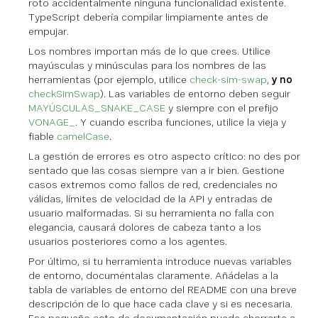
roto accidentalmente ninguna funcionalidad existente.
TypeScript debería compilar limpiamente antes de
empujar.
Los nombres importan más de lo que crees. Utilice
mayúsculas y minúsculas para los nombres de las
herramientas (por ejemplo, utilice
check-sim-swap
,
y no
checkSimSwap
). Las variables de entorno deben seguir
MAYÚSCULAS_SNAKE_CASE
y siempre con el prefijo
VONAGE_
. Y cuando escriba funciones, utilice la vieja y
fiable
camelCase
.
La gestión de errores es otro aspecto crítico: no des por
sentado que las cosas siempre van a ir bien. Gestione
casos extremos como fallos de red, credenciales no
válidas, límites de velocidad de la API y entradas de
usuario malformadas. Si su herramienta no falla con
elegancia, causará dolores de cabeza tanto a los
usuarios posteriores como a los agentes.
Por último, si tu herramienta introduce nuevas variables
de entorno, documéntalas claramente. Añádelas a la
tabla de variables de entorno del README con una breve
descripción de lo que hace cada clave y si es necesaria.