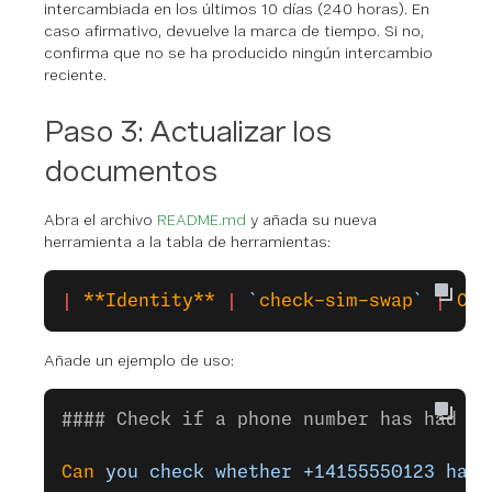
intercambiada en los últimos 10 días (240 horas). En
caso afirmativo, devuelve la marca de tiempo. Si no,
confirma que no se ha producido ningún intercambio
reciente.
Paso 3: Actualizar los
documentos
Abra el archivo
README.md
y añada su nueva
herramienta a la tabla de herramientas:
|
 **Identity**
 |
 `
check-sim-swap
`
 |
 Che
Añade un ejemplo de uso:
#### Check if a phone number has had a 
Can
 you
 check
 whether
 +14155550123
 has
 