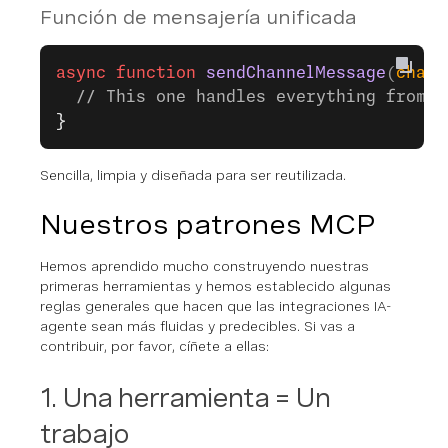
Función de mensajería unificada
async
 function
 sendChannelMessage
(
chann
  // This one handles everything from v
}
Sencilla, limpia y diseñada para ser reutilizada.
Nuestros patrones MCP
Hemos aprendido mucho construyendo nuestras
primeras herramientas y hemos establecido algunas
reglas generales que hacen que las integraciones IA-
agente sean más fluidas y predecibles. Si vas a
contribuir, por favor, cíñete a ellas:
1. Una herramienta = Un
trabajo