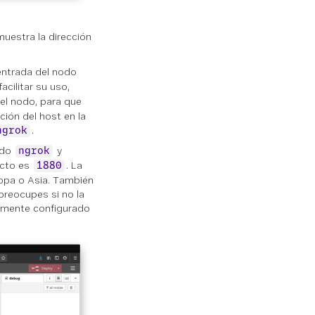
 muestra la dirección
ntrada del nodo
facilitar su uso,
el nodo, para que
ción del host en la
.
ngrok
odo
y
ngrok
ecto es
. La
1880
opa o Asia. También
preocupes si no la
tamente configurado