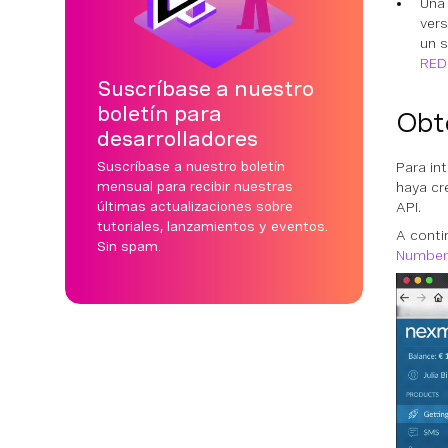
Una 
vers
un 
RED
Suscríbase a nuestro
boletín para
Obt
desarrolladores
Suscríbase a nuestro boletín
Para in
mensual para recibir nuestras
haya cr
últimas actualizaciones sobre
API.
tutoriales, lanzamientos y eventos.
A conti
Sin spam.
Number