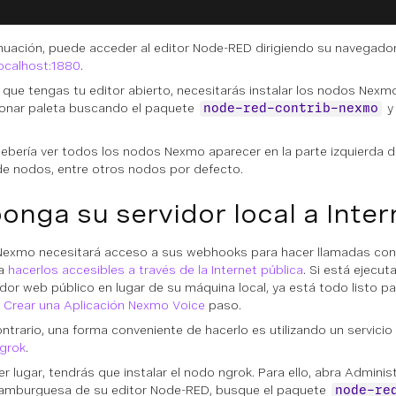
nuación, puede acceder al editor Node-RED dirigiendo su navegado
localhost:1880
.
 que tengas tu editor abierto, necesitarás instalar los nodos Nexm
onar paleta
buscando el paquete
y 
node-red-contrib-nexmo
ebería ver todos los nodos Nexmo aparecer en la parte izquierda d
de nodos, entre otros nodos por defecto.
onga su servidor local a Inter
Nexmo necesitará acceso a sus webhooks para hacer llamadas contr
 a
hacerlos accesibles a través de la Internet pública
. Si está ejecu
idor web público en lugar de su máquina local, ya está todo listo pa
n
Crear una Aplicación Nexmo Voice
paso.
ontrario, una forma conveniente de hacerlo es utilizando un servicio
grok
.
r lugar, tendrás que instalar el nodo ngrok. Para ello, abra
Administ
amburguesa de su editor Node-RED, busque el paquete
node-re