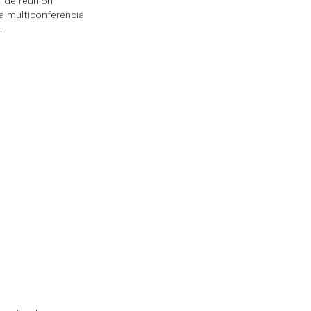
r de reunión
a multiconferencia
.