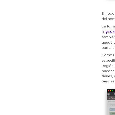
El nod
del hos
La form
ngrok
también
quede c
barra l
Como úl
especif
Región 
puedes 
tienes,
pero es