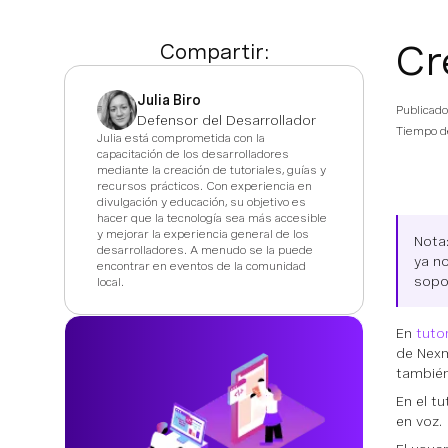
Cr
Compartir:
Julia Biro
Publicado
Defensor del Desarrollador
Tiempo de
Julia está comprometida con la
capacitación de los desarrolladores
mediante la creación de tutoriales, guías y
recursos prácticos. Con experiencia en
divulgación y educación, su objetivo es
hacer que la tecnología sea más accesible
y mejorar la experiencia general de los
Nota
desarrolladores. A menudo se la puede
ya n
encontrar en eventos de la comunidad
sopo
local.
En
tutor
de Nexm
también
En el t
en voz.