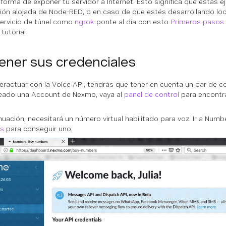
forma de exponer tu servidor a Internet. Esto significa que estás 
ión alojada de Node-RED, o en caso de que estés desarrollando loc
servicio de túnel como
ngrok
-ponte al día con esto
Primeros pasos 
tutorial
ener sus credenciales
teractuar con la Voice API, tendrás que tener en cuenta un par de c
eado una Account de Nexmo, vaya al
panel de control
para encontra
nuación, necesitará un
número virtual
habilitado para voz. Ir a Num
s
para conseguir uno.