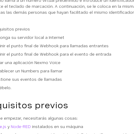
rio llama a un número virtual predefinido e introduce un identificado
e el teclado de marcación. A continuación, se le coloca en la mism
as las demás personas que hayan facilitado el mismo identificador
uisitos previos
onga su servidor local a Internet
inir el punto final de Webhook para llamadas entrantes
inir el punto final de Webhook para el evento de entrada
ar una aplicación Nexmo Voice
ablecer un Numbers para llamar
tione sus eventos de llamadas
ébelo.
uisitos previos
e empezar, necesitarás algunas cosas:
.js
y
Node-RED
instalados en su máquina