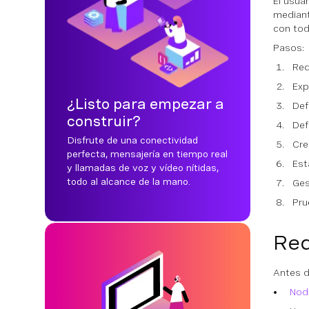
El usua
mediant
con tod
Pasos:
Req
Exp
¿Listo para empezar a
Def
construir?
Def
Disfrute de una conectividad
Cre
perfecta, mensajería en tiempo real
Est
y llamadas de voz y vídeo nítidas,
todo al alcance de la mano.
Ges
Pru
Req
Antes d
Node