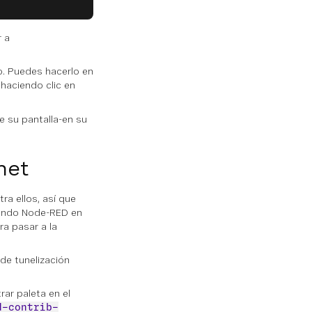
r a
o. Puedes hacerlo en
haciendo clic en
e su pantalla-en su
net
a ellos, así que
tando Node-RED en
ra pasar a la
 de tunelización
rar paleta
en el
d-contrib-