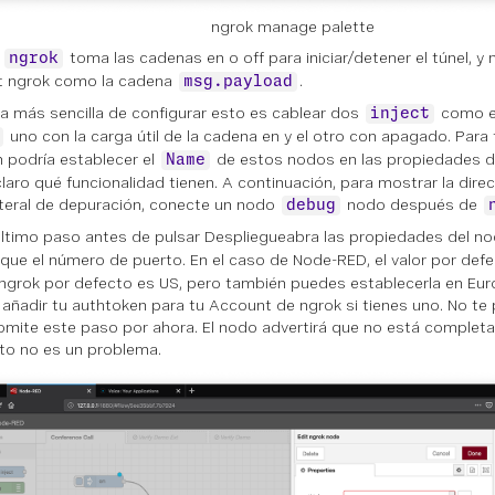
ngrok manage palette
o
toma las cadenas
en
o
off
para iniciar/detener el túnel, y
ngrok
t ngrok como la cadena
.
msg.payload
a más sencilla de configurar esto es cablear dos
como e
inject
uno con la carga útil de la cadena
en
y el otro con
apagado
. Para 
 podría establecer el
de estos nodos en las propiedades d
Name
laro qué funcionalidad tienen. A continuación, para mostrar la direc
ateral de depuración, conecte un nodo
nodo después de
debug
timo paso antes de pulsar
Despliegue
abra las propiedades del n
ique el número de puerto. En el caso de Node-RED, el valor por def
ngrok por defecto es US, pero también puedes establecerla en Eur
añadir tu authtoken para tu Account de ngrok si tienes uno. No te 
 omite este paso por ahora. El nodo advertirá que no está comple
to no es un problema.