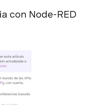
cia con Node-RED
n este artículo
ión actualizada o
ción
el mundo de las APIs
PI
y, con suerte,
 conferencias basado