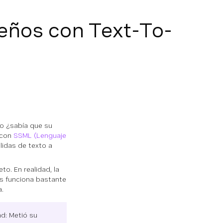
eños con Text-To-
ro ¿sabía que su
 con
SSML (Lenguaje
lidas de texto a
. En realidad, la
s funciona bastante
a.
d: Metió su