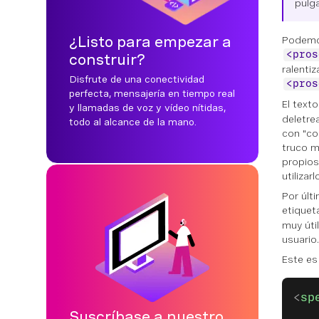
pulga
¿Listo para empezar a
Podemos
<pros
construir?
ralentiz
Disfrute de una conectividad
<pros
perfecta, mensajería en tiempo real
El texto
y llamadas de voz y vídeo nítidas,
deletre
todo al alcance de la mano.
con "co
truco m
propios
utiliza
Por últi
etique
muy úti
usuario.
Este es
<
sp
Suscríbase a nuestro
   