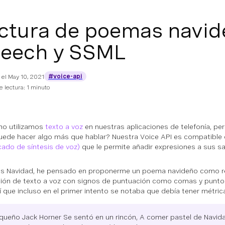
ctura de poemas navid
eech y SSML
#voice-api
 el
May 10, 2021
 lectura: 1 minuto
mo utilizamos
texto a voz
en nuestras aplicaciones de telefonía, pe
uede hacer algo más que hablar? Nuestra Voice API es compatible
ado de síntesis de voz)
que le permite añadir expresiones a sus sa
 Navidad, he pensado en proponerme un poema navideño como reto
ión de texto a voz con signos de puntuación como comas y punto
sí que incluso en el primer intento se notaba que debía tener métric
equeño Jack Horner Se sentó en un rincón, A comer pastel de Navida