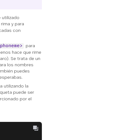
utilizado
 rima y para
arcadas con
para
phoneme>
 menos hace que rime
aro). Se trata de un
 para los nombres
También puedes
 esperabas.
a utilizando la
iqueta puede ser
rcionado por el