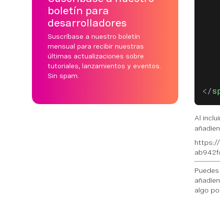
boletín para
   
   
desarrolladores
   
Suscríbase a nuestro boletín
   
mensual para recibir nuestras
últimas actualizaciones sobre
   
tutoriales, lanzamientos y eventos.
   
Sin spam.
   
</
s
Al incl
añadie
https:
ab942f
Puedes 
añadien
algo po