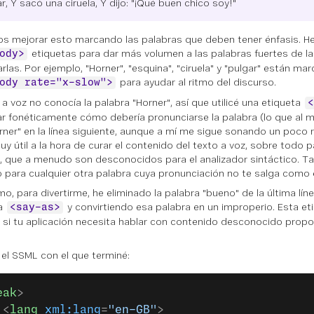
r, Y sacó una ciruela, Y dijo: "¡Qué buen chico soy!"
 mejorar esto marcando las palabras que deben tener énfasis. He 
etiquetas para dar más volumen a las palabras fuertes de la
ody>
arlas. Por ejemplo, "Horner", "esquina", "ciruela" y "pulgar" están m
para ayudar al ritmo del discurso.
ody rate="x-slow">
 a voz no conocía la palabra "Horner", así que utilicé una etiqueta
<
ar fonéticamente cómo debería pronunciarse la palabra (lo que al
rner" en la línea siguiente, aunque a mí me sigue sonando un poco r
uy útil a la hora de curar el contenido del texto a voz, sobre todo
, que a menudo son desconocidos para el analizador sintáctico. 
rlo para cualquier otra palabra cuya pronunciación no te salga como
mo, para divertirme, he eliminado la palabra "bueno" de la última líne
ta
y convirtiendo esa palabra en un improperio. Esta et
<say-as>
l si tu aplicación necesita hablar con contenido desconocido propo
 el SSML con el que terminé:
eak
>
 <
lang
 xml:lang
=
"en-GB"
>