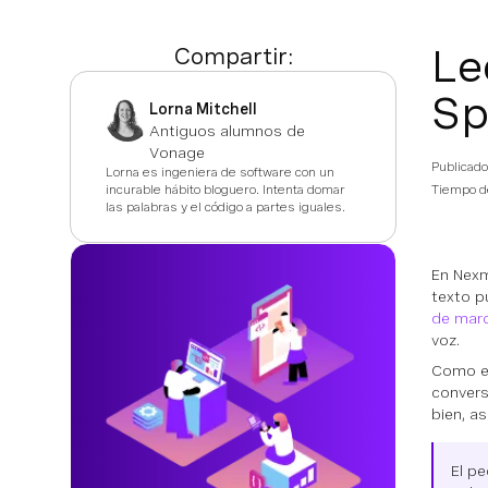
Le
Compartir:
Sp
Lorna Mitchell
Antiguos alumnos de
Vonage
Publicado
Lorna es ingeniera de software con un
incurable hábito bloguero. Intenta domar
Tiempo de
las palabras y el código a partes iguales.
En Nex
texto p
de marc
voz.
Como es
convers
bien, a
El p