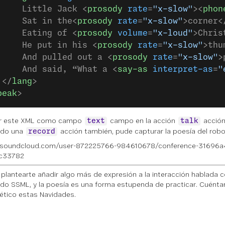
     Little Jack <
prosody
 rate
=
"x-slow"
><
phon
     Sat in the<
prosody
 rate
=
"x-slow"
>corner<
     Eating of <
prosody
 volume
=
"x-loud"
>Chris
     He put in his <
prosody
 rate
=
"x-slow"
>thu
     And pulled out a <
prosody
 rate
=
"x-slow"
>
     And said, “What a <
say-as
 interpret-as
=
"
 </
lang
>
peak
>
uir este XML como campo
campo en la acción
acción
text
talk
ndo una
acción también, pude capturar la poesía del robo
record
//soundcloud.com/user-872225766-984610678/conference-31696a
c33782
plantearte añadir algo más de expresión a la interacción hablada c
do SSML, y la poesía es una forma estupenda de practicar. Cuénta
ético estas Navidades.